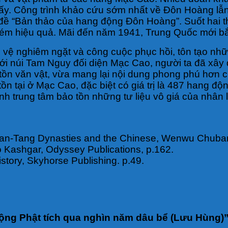
iá ấy. Công trình khảo cứu sớm nhất về Đôn Hoàng 
 “Bản thảo của hang động Đôn Hoàng”. Suốt hai thập
ém hiệu quả. Mãi đến năm 1941, Trung Quốc mới bắ
ệ nghiêm ngặt và công cuộc phục hồi, tôn tạo nhữn
dưới núi Tam Nguy đối diện Mạc Cao, người ta đã xâ
 tồn văn vật, vừa mang lại nội dung phong phú hơn
n tại ở Mạc Cao, đặc biệt có giá trị là 487 hang đ
hành trung tâm bảo tồn những tư liệu vô giá của nhân l
Han-Tang Dynasties and the Chinese, Wenwu Chubans
o Kashgar, Odyssey Publications, p.162.
History, Skyhorse Publishing. p.49.
ng Phật tích qua nghìn năm dâu bể (Lưu Hùng)