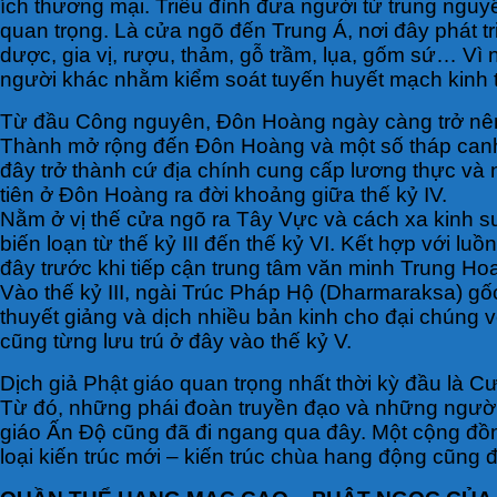
ích thương mại. Triều đình đưa người từ trung nguy
quan trọng. Là cửa ngõ đến Trung Á, nơi đây phát 
dược, gia vị, rượu, thảm, gỗ trầm, lụa, gốm sứ… Vì 
người khác nhằm kiểm soát tuyến huyết mạch kinh t
Từ đầu Công nguyên, Đôn Hoàng ngày càng trở nên s
Thành mở rộng đến Đôn Hoàng và một số tháp canh x
đây trở thành cứ địa chính cung cấp lương thực v
tiên ở Đôn Hoàng ra đời khoảng giữa thế kỷ IV.
Nằm ở vị thế cửa ngõ ra Tây Vực và cách xa kinh sư
biến loạn từ thế kỷ III đến thế kỷ VI. Kết hợp với 
đây trước khi tiếp cận trung tâm văn minh Trung Ho
Vào thế kỷ III, ngài Trúc Pháp Hộ (Dharmaraksa) g
thuyết giảng và dịch nhiều bản kinh cho đại chúng 
cũng từng lưu trú ở đây vào thế kỷ V.
Dịch giả Phật giáo quan trọng nhất thời kỳ đầu là 
Từ đó, những phái đoàn truyền đạo và những người 
giáo Ấn Độ cũng đã đi ngang qua đây. Một cộng đồn
loại kiến trúc mới – kiến trúc chùa hang động cũng