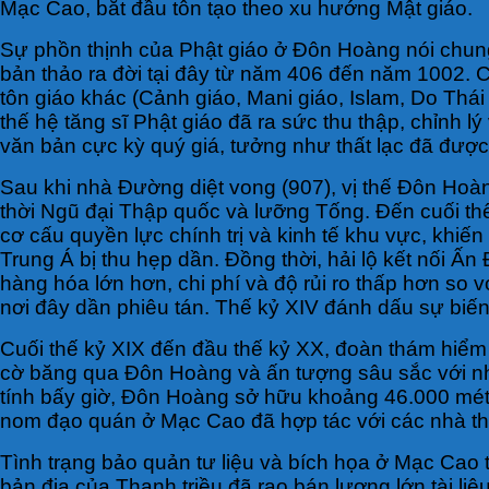
Mạc Cao, bắt đầu tôn tạo theo xu hướng Mật giáo.
Sự phồn thịnh của Phật giáo ở Đôn Hoàng nói chung
bản thảo ra đời tại đây từ năm 406 đến năm 1002. C
tôn giáo khác (Cảnh giáo, Mani giáo, Islam, Do Thái
thế hệ tăng sĩ Phật giáo đã ra sức thu thập, chỉnh 
văn bản cực kỳ quý giá, tưởng như thất lạc đã được
Sau khi nhà Đường diệt vong (907), vị thế Đôn Hoàn
thời Ngũ đại Thập quốc và lưỡng Tống. Đến cuối th
cơ cấu quyền lực chính trị và kinh tế khu vực, khiế
Trung Á bị thu hẹp dần. Đồng thời, hải lộ kết nối
hàng hóa lớn hơn, chi phí và độ rủi ro thấp hơn so
nơi đây dần phiêu tán. Thế kỷ XIV đánh dấu sự biế
Cuối thế kỷ XIX đến đầu thế kỷ XX, đoàn thám hiểm 
cờ băng qua Đôn Hoàng và ấn tượng sâu sắc với nhữ
tính bấy giờ, Đôn Hoàng sở hữu khoảng 46.000 mét
nom đạo quán ở Mạc Cao đã hợp tác với các nhà t
Tình trạng bảo quản tư liệu và bích họa ở Mạc Cao 
bản địa của Thanh triều đã rao bán lượng lớn tài li