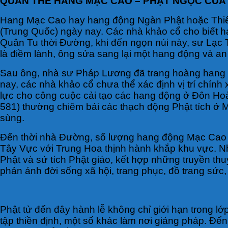
QUẦN THỂ HANG MẠC CAO – PHẬT NGỌC CỦA
Hang Mạc Cao hay hang động Ngàn Phật hoặc Thiên
(Trung Quốc) ngày nay. Các nhà khảo cổ cho biết 
Quân Tu thời Đường, khi đến ngọn núi này, sư Lạc T
là điềm lành, ông sửa sang lại một hang động và an tr
Sau ông, nhà sư Pháp Lương đã trang hoàng hang 
nay, các nhà khảo cổ chưa thể xác định vị trí chính
lực cho công cuộc cải tạo các hang động ở Đôn Hoà
581) thường chiêm bái các thạch động Phật tích ở M
sùng.
Đến thời nhà Đường, số lượng hang động Mạc Cao đư
Tây Vực với Trung Hoa thịnh hành khắp khu vực. Nh
Phật và sử tích Phật giáo, kết hợp những truyền thu
phản ánh đời sống xã hội, trang phục, đồ trang sức, 
Phật tử đến đây hành lễ không chỉ giới hạn trong 
tập thiền định, một số khác làm nơi giảng pháp. Đ