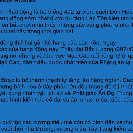
 ĐÔN HOÀNG
 Phật động là hệ thống 492 tự viện, cách Đôn Ho
hang động sớm nhất được du tăng Lạc Tôn kiến tạo
ôn bất chợt nhìn thấy những sắc vàng phát ra như t
ú tại đây trong thời gian dài.
động thứ hai gần kề hang của Lạc Tôn. Ngày
 xác của hang động này. Triều đại Bắc Lương (397-43
ng nói chung và khu vực Mạc Cao nói riêng. Giới q
ạc Cao, đánh dấu bước phát triển của Phật giáo tại 
ợc tu bổ thành thạch tự tăng lên hàng nghìn. Các 
ững bích họa ở đây phần lớn đều mang đề tài Phật g
yết cùng nhân vật lịch sử về Phật giáo Ấn Độ, Trung
tạo hình kiến trúc cổ đại và âm nhạc, múa, xiếc. của 
lớp quý tộc các vương triều mà còn có bình dân và 
ến cuối thời nhà Đường, vương triều Tây Tạng kiểm 