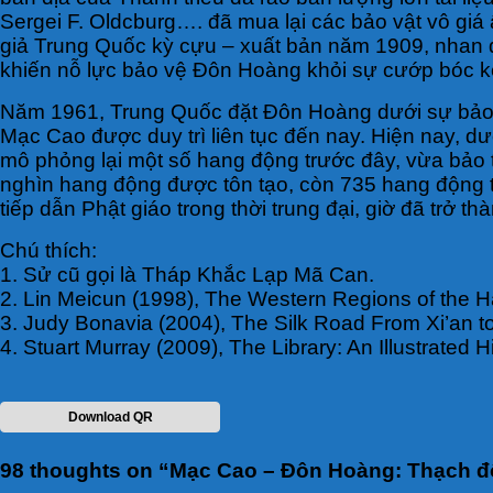
Sergei F. Oldcburg…. đã mua lại các bảo vật vô g
giả Trung Quốc kỳ cựu – xuất bản năm 1909, nhan đề
khiến nỗ lực bảo vệ Đôn Hoàng khỏi sự cướp bóc k
Năm 1961, Trung Quốc đặt Đôn Hoàng dưới sự bảo v
Mạc Cao được duy trì liên tục đến nay. Hiện nay, 
mô phỏng lại một số hang động trước đây, vừa bảo
nghìn hang động được tôn tạo, còn 735 hang động tồ
tiếp dẫn Phật giáo trong thời trung đại, giờ đã trở t
Chú thích:
1. Sử cũ gọi là Tháp Khắc Lạp Mã Can.
2. Lin Meicun (1998), The Western Regions of the 
3. Judy Bonavia (2004), The Silk Road From Xi’an t
4. Stuart Murray (2009), The Library: An Illustrated 
Download QR
98 thoughts on “
Mạc Cao – Đôn Hoàng: Thạch độ