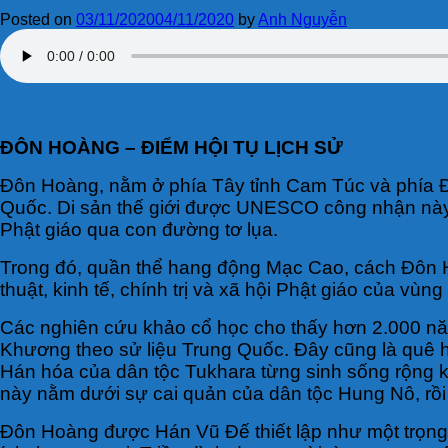
Posted on
03/11/2020
04/11/2020
by
Anh Nguyễn
ĐÔN HOÀNG – ĐIỂM HỘI TỤ LỊCH SỬ
Đôn Hoàng, nằm ở phía Tây tỉnh Cam Túc và phía Đô
Quốc. Di sản thế giới được UNESCO công nhận này l
Phật giáo qua con đường tơ lụa.
Trong đó, quần thể hang động Mạc Cao, cách Đôn H
thuật, kinh tế, chính trị và xã hội Phật giáo của vùng
Các nghiên cứu khảo cổ học cho thấy hơn 2.000 năm
Khương theo sử liệu Trung Quốc. Đây cũng là quê
Hán hóa của dân tộc Tukhara từng sinh sống rộng k
này nằm dưới sự cai quản của dân tộc Hung Nô, rồ
Đôn Hoàng được Hán Vũ Đế thiết lập như một trọng