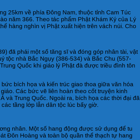
àng 25km về phía Đông Nam, thuộc tỉnh Cam Túc
 vào năm 366. Theo tác phẩm Phật Khám Ký của Lý
hể hàng nghìn vị Phật xuất hiện trên vách núi. Cho
9) đã phái một số tăng sĩ và đóng góp nhân tài, vật
uý tộc nhà Bắc Ngụy (386-534) và Bắc Chu (557-
Trung Quốc khi giáo lý Phật đà được triều đình tôn
bức bích họa và kiến trúc giao thoa giữa văn hóa
iáo. Các bức vẽ liên hoàn theo cốt truyện kinh
 Á và Trung Quốc. Ngoài ra, bích họa các thời đại đã
các tầng lớp lẫn dân tộc lúc bấy giờ.
thương nhân. Một số hang động được sử dụng để tu
soát Đôn Hoàng và toàn bộ quần thể thạch tự hang