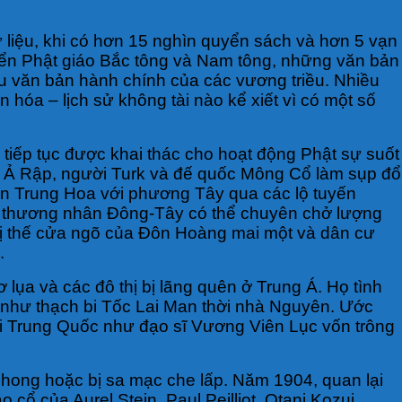
 liệu, khi có hơn 15 nghìn quyển sách và hơn 5 vạn
điển Phật giáo Bắc tông và Nam tông, những văn bản
iều văn bản hành chính của các vương triều. Nhiều
 hóa – lịch sử không tài nào kể xiết vì có một số
tiếp tục được khai thác cho hoạt động Phật sự suốt
ời Ả Rập, người Turk và đế quốc Mông Cổ làm sụp đổ
 liền Trung Hoa với phương Tây qua các lộ tuyến
úp thương nhân Đông-Tây có thể chuyên chở lượng
 vị thế cửa ngõ của Đôn Hoàng mai một và dân cư
.
ụa và các đô thị bị lãng quên ở Trung Á. Họ tình
 như thạch bi Tốc Lai Man thời nhà Nguyên. Ước
i Trung Quốc như đạo sĩ Vương Viên Lục vốn trông
 phong hoặc bị sa mạc che lấp. Năm 1904, quan lại
cổ của Aurel Stein, Paul Peilliot, Otani Kozui,