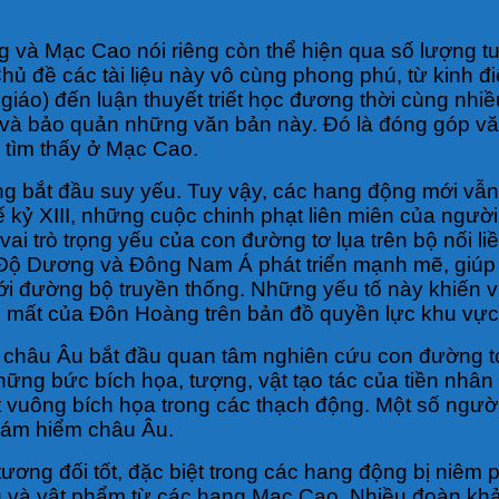
 và Mạc Cao nói riêng còn thể hiện qua số lượng tư
hủ đề các tài liệu này vô cùng phong phú, từ kinh 
 giáo) đến luận thuyết triết học đương thời cùng nh
lý và bảo quản những văn bản này. Đó là đóng góp văn
 tìm thấy ở Mạc Cao.
g bắt đầu suy yếu. Tuy vậy, các hang động mới vẫn 
ế kỷ XIII, những cuộc chinh phạt liên miên của ngư
n vai trò trọng yếu của con đường tơ lụa trên bộ nối
 Ấn Độ Dương và Đông Nam Á phát triển mạnh mẽ, gi
 với đường bộ truyền thống. Những yếu tố này khiến
n mất của Đôn Hoàng trên bản đồ quyền lực khu vực
châu Âu bắt đầu quan tâm nghiên cứu con đường tơ l
ng bức bích họa, tượng, vật tạo tác của tiền nhân
 vuông bích họa trong các thạch động. Một số ngườ
hám hiểm châu Âu.
tương đối tốt, đặc biệt trong các hang động bị niêm
ệu và vật phẩm từ các hang Mạc Cao. Nhiều đoàn khảo 