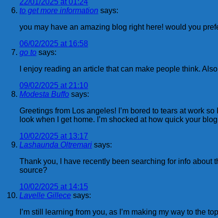
22/01/2025 at 01:24
to get more information
says:
you may have an amazing blog right here! would you pref
06/02/2025 at 16:58
go to
says:
I enjoy reading an article that can make people think. Als
09/02/2025 at 21:10
Modesta Buffo
says:
Greetings from Los angeles! I’m bored to tears at work so
look when I get home. I’m shocked at how quick your blog 
10/02/2025 at 13:17
Lashaunda Oltremari
says:
Thank you, I have recently been searching for info about th
source?
10/02/2025 at 14:15
Lavelle Gillece
says:
I’m still learning from you, as I’m making my way to the top