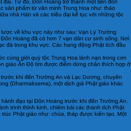
t đai. Từ đó, Đôn Hoàng trở thành một tiền đồn
các sản phẩm từ văn minh Trung Hoa như: thảo
iữa nhà Hán và các triều đại kế tục với những tộc
i lược về khu vực này như sau: Vạn Lý Trường
, Đôn Hoàng đã có hơn 7 vạn dân cư sinh sống. Nơi
ạc đà trong khu vực. Các hang động Phật tích đầu
ức cùng giới quý tộc Trung Hoa lánh nạn trong cơn
à tôn giáo Ấn Độ tìm được điểm dừng chân thích hợp ở
ng trước khi đến Trường An và Lạc Dương, chuyên
hong (Dharmaksema), một dịch giả Phật giáo khác
ã hành đạo tại Đôn Hoàng trước khi đến Trường An.
 trình thỉnh kinh, chiêm bái các thánh tích Phật
rúc Phật giáo như: chùa, tháp được kiến tạo. Một
.