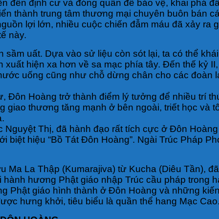
ên đến định cư và đóng quân để bảo vệ, khai phá đấ
triển thành trung tâm thương mại chuyên buôn bán 
nguồn lợi lớn, nhiều cuộc chiến đẫm máu đã xảy ra g
ế này.
ầm uất. Dựa vào sử liệu còn sót lại, ta có thể khá
uất hiện xa hơn về sa mạc phía tây. Đến thế kỷ II
à nước uống cũng như chỗ dừng chân cho các đoàn l
, Đôn Hoàng trở thành điểm lý tưởng để nhiều trí th
luồng giao thương tăng mạnh ở bên ngoài, triết học v
a.
ốc Nguyệt Thị, đã hành đạo rất tích cực ở Đôn Hoà
với biệt hiệu “Bồ Tát Đôn Hoàng”. Ngài Trúc Pháp P
Cưu Ma La Thập (Kumarajiva) từ Kucha (Diêu Tần), đ
hành hương Phật giáo nhập Trúc cầu pháp trong hành
g Phật giáo hình thành ở Đôn Hoàng và những kiến t
 được hưng khởi, tiêu biểu là quần thể hang Mạc Cao