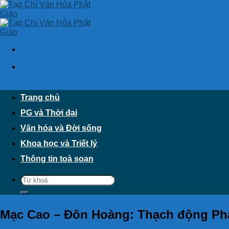
Skip
to
content
Trang chủ
PG và Thời đại
Văn hóa và Đời sống
Khoa học và Triết lý
Thông tin toà soạn
Mạc Cao – Đôn Hoàng: Thạch động Phậ