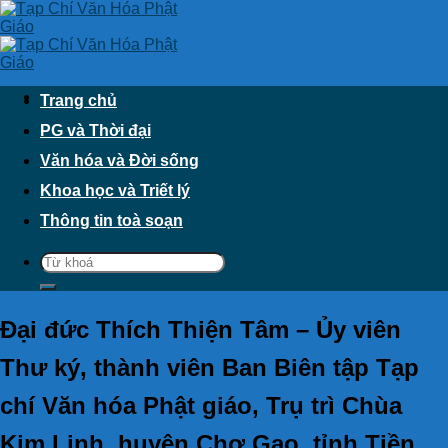
Skip
to
content
Trang chủ
PG và Thời đại
Văn hóa và Đời sống
Khoa học và Triết lý
Thông tin toà soạn
Đại đức Thích Thiện Tâm – Ủy viên
Thư ký, thành viên Ban Biên tập Tạp
chí Văn hóa Phật giáo, Trụ trì Chùa
Kim Linh, huyện Chợ Gạo, tỉnh Tiền