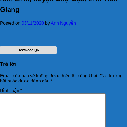
Giang
Posted on
03/11/2020
by
Anh Nguyễn
Download QR
Trả lời
Email của bạn sẽ không được hiển thị công khai.
Các trường
bắt buộc được đánh dấu
*
Bình luận
*