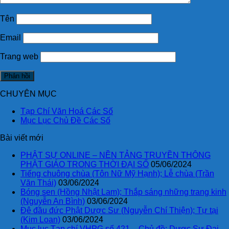
Tên
Email
Trang web
CHUYÊN MỤC
Tạp Chí Văn Hoá Các Số
Mục Lục Chủ Đề Các Số
Bài viết mới
PHẬT SỰ ONLINE – NỀN TẢNG TRUYỀN THÔNG
PHẬT GIÁO TRONG THỜI ĐẠI SỐ
05/06/2024
Tiếng chuông chùa (Tôn Nữ Mỹ Hạnh); Lễ chùa (Trần
Văn Thái)
03/06/2024
Bóng sen (Hồng Nhật Lam); Thắp sáng những trang kinh
(Nguyễn An Bình)
03/06/2024
Đê đầu đức Phật Dược Sư (Nguyễn Chí Thiện); Tự tại
(Kim Loan)
03/06/2024
Mục lục Tạp chí VHPG số 421 – Chủ đề: Dược Sư Đại