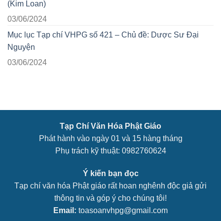
(Kim Loan)
03/06/2024
Mục lục Tạp chí VHPG số 421 – Chủ đề: Dược Sư Đại
Nguyện
03/06/2024
Tạp Chí Văn Hóa Phật Giáo
Phát hành vào ngày 01 và 15 hàng tháng
Phụ trách kỹ thuật: 0982760624
Ý kiến bạn đọc
Tạp chí văn hóa Phật giáo rất hoan nghênh độc giả gửi
thông tin và góp ý cho chúng tôi!
Email:
toasoanvhpg@gmail.com