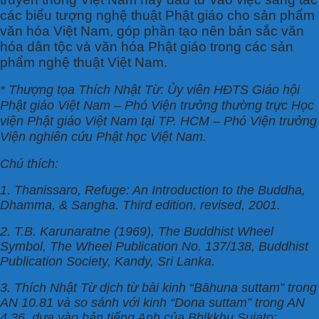
các biểu tượng nghệ thuật Phật giáo cho sản phẩm
văn hóa Việt Nam, góp phần tạo nên bản sắc văn
hóa dân tộc và văn hóa Phật giáo trong các sản
phẩm nghệ thuật Việt Nam.
* Thượng tọa Thích Nhật Từ: Ủy viên HĐTS Giáo hội
Phật giáo Việt Nam – Phó Viện trưởng thường trực Học
viện Phật giáo Việt Nam tại TP. HCM – Phó Viện trưởng
Viện nghiên cứu Phật học Việt Nam.
Chú thích:
1. Thanissaro, Refuge: An Introduction to the Buddha,
Dhamma, & Sangha. Third edition, revised, 2001.
2. T.B. Karunaratne (1969), The Buddhist Wheel
Symbol, The Wheel Publication No. 137/138, Buddhist
Publication Society, Kandy, Sri Lanka.
3. Thích Nhật Từ dịch từ bài kinh “Bāhuna suttam” trong
AN 10.81 và so sánh với kinh “Dona suttam” trong AN
4.36, dựa vào bản tiếng Anh của Bhikkhu Sujato: