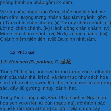
phỏng bánh xe pháp gồm 24 căm.
Về sau này, pháp luân được khắc họa là bánh xe
tám căm, tượng trưng “thánh đạo tám ngành” gồm
(i) Tầm nhìn chân chánh, (ii) Tư duy chân chánh, (iii)
Lời nói chân chánh, (iv) Hành động chân chánh, (v)
Mưu sinh chân chánh, (vi) Nỗ lực chân chánh, (vii)
Chánh niệm hiện tiền, (viii) Đại định nhất tâm.
1.2. Pháp luân
1.3. Hoa sen (S. padma, C. 蓮花)
Trong Phật giáo, hoa sen tượng trưng cho sự thanh
tịnh của thân thể, lời nói và tâm thức như cách hoa
sen từ bùn nhơ, vươn lên khỏi mặt nước, tỏa hương
sắc, đầy đủ gương, nhụy, cánh, hạt.
Trong Kinh Tăng chi3, Đức Phật sánh ví Ngài như
hoa sen vươn lên từ bùn (paduma), trở thành bậc
vô uế khỏi tham ái trong cõi đời: “Giả sử có cây