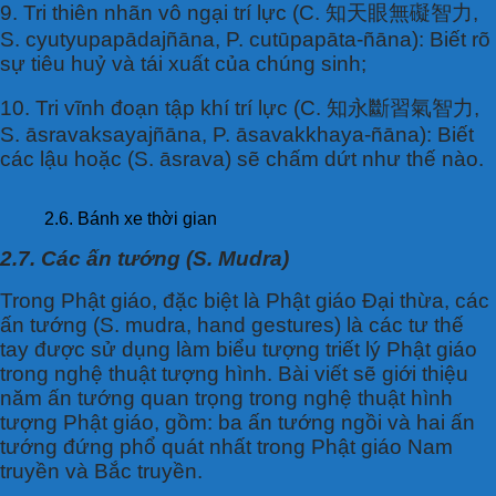
9. Tri thiên nhãn vô ngại trí lực (C. 知天眼無礙智力,
S. cyutyupapādajñāna, P. cutūpapāta-ñāna): Biết rõ
sự tiêu huỷ và tái xuất của chúng sinh;
10. Tri vĩnh đoạn tập khí trí lực (C. 知永斷習氣智力,
S. āsravaksayajñāna, P. āsavakkhaya-ñāna): Biết
các lậu hoặc (S. āsrava) sẽ chấm dứt như thế nào.
2.6. Bánh xe thời gian
2.7. Các ấn tướng (S. Mudra)
Trong Phật giáo, đặc biệt là Phật giáo Đại thừa, các
ấn tướng (S. mudra, hand gestures) là các tư thế
tay được sử dụng làm biểu tượng triết lý Phật giáo
trong nghệ thuật tượng hình. Bài viết sẽ giới thiệu
năm ấn tướng quan trọng trong nghệ thuật hình
tượng Phật giáo, gồm: ba ấn tướng ngồi và hai ấn
tướng đứng phổ quát nhất trong Phật giáo Nam
truyền và Bắc truyền.