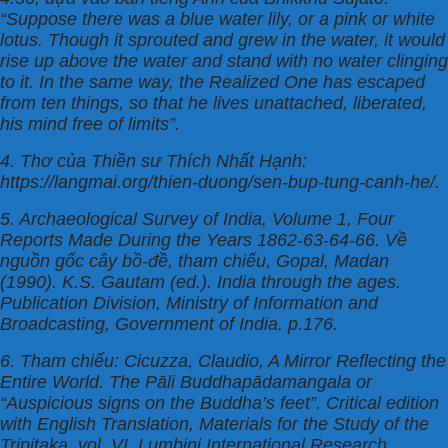
“Suppose there was a blue water lily, or a pink or white
lotus. Though it sprouted and grew in the water, it would
rise up above the water and stand with no water clinging
to it. In the same way, the Realized One has escaped
from ten things, so that he lives unattached, liberated,
his mind free of limits”.
4. Thơ của Thiền sư Thích Nhất Hạnh:
https://langmai.org/thien-duong/sen-bup-tung-canh-he/.
5. Archaeological Survey of India, Volume 1, Four
Reports Made During the Years 1862-63-64-66. Về
nguồn gốc cây bồ-đề, tham chiếu, Gopal, Madan
(1990). K.S. Gautam (ed.). India through the ages.
Publication Division, Ministry of Information and
Broadcasting, Government of India. p.176.
6. Tham chiếu: Cicuzza, Claudio, A Mirror Reflecting the
Entire World. The Pāli Buddhapādamangala or
“Auspicious signs on the Buddha’s feet”. Critical edition
with English Translation, Materials for the Study of the
Tripitaka, vol. VI, Lumbini International Research