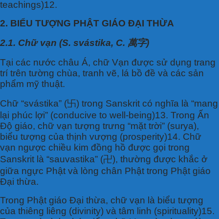
teachings)12.
2. BIỂU TƯỢNG PHẬT GIÁO ĐẠI THỪA
2.1. Chữ vạn (S. svástika, C. 萬字)
Tại các nước châu Á, chữ Vạn được sử dụng trang
trí trên tường chùa, tranh vẽ, lá bồ đề và các sản
phẩm mỹ thuật.
Chữ “svástika” (卐) trong Sanskrit có nghĩa là “mang
lại phúc lợi” (conducive to well-being)13. Trong Ấn
Độ giáo, chữ vạn tượng trưng “mặt trời” (surya),
biểu tượng của thịnh vượng (prosperity)14. Chữ
vạn ngược chiều kim đồng hồ được gọi trong
Sanskrit là “sauvastika” (卍), thường được khắc ở
giữa ngực Phật và lòng chân Phật trong Phật giáo
Đại thừa.
Trong Phật giáo Đại thừa, chữ vạn là biểu tượng
của thiêng liêng (divinity) và tâm linh (spirituality)15.