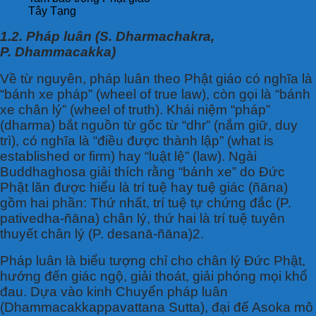
Tây Tạng
1.2. Pháp luân (S. Dharmachakra,
P. Dhammacakka)
Về từ nguyên, pháp luân theo Phật giáo có nghĩa là
“bánh xe pháp” (wheel of true law), còn gọi là “bánh
xe chân lý” (wheel of truth). Khái niệm “pháp”
(dharma) bắt nguồn từ gốc từ “dhr” (nắm giữ, duy
trì), có nghĩa là “điều được thành lập” (what is
established or firm) hay “luật lệ” (law). Ngài
Buddhaghosa giải thích rằng “bánh xe” do Đức
Phật lăn được hiểu là trí tuệ hay tuệ giác (ñāna)
gồm hai phần: Thứ nhất, trí tuệ tự chứng đắc (P.
pativedha-ñāna) chân lý, thứ hai là trí tuệ tuyên
thuyết chân lý (P. desanā-ñāna)2.
Pháp luân là biểu tượng chỉ cho chân lý Đức Phật,
hướng đến giác ngộ, giải thoát, giải phóng mọi khổ
đau. Dựa vào kinh Chuyển pháp luân
(Dhammacakkappavattana Sutta), đại đế Asoka mô