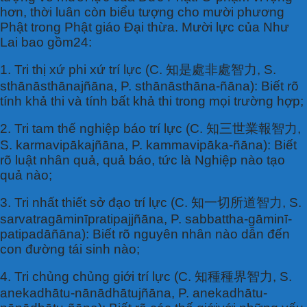
hơn, thời luân còn biểu tượng cho mười phương
Phật trong Phật giáo Đại thừa. Mười lực của Như
Lai bao gồm24:
1. Tri thị xứ phi xứ trí lực (C. 知是處非處智力, S.
sthānāsthānajñāna, P. sthānāsthāna-ñāna): Biết rõ
tính khả thi và tính bất khả thi trong mọi trường hợp;
2. Tri tam thế nghiệp báo trí lực (C. 知三世業報智力,
S. karmavipākajñāna, P. kammavipāka-ñāna): Biết
rõ luật nhân quả, quả báo, tức là Nghiệp nào tạo
quả nào;
3. Tri nhất thiết sở đạo trí lực (C. 知一切所道智力, S.
sarvatragāminīpratipajjñāna, P. sabbattha-gāminī-
patipadāñāna): Biết rõ nguyên nhân nào dẫn đến
con đường tái sinh nào;
4. Tri chủng chủng giới trí lực (C. 知種種界智力, S.
anekadhātu-nānādhātujñāna, P. anekadhātu-