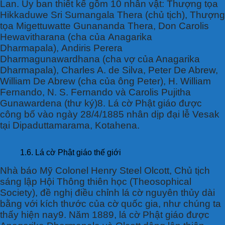
Lan. Ủy ban thiết kế gồm 10 nhân vật: Thượng tọa
Hikkaduwe Sri Sumangala Thera (chủ tịch), Thượng
tọa Migettuwatte Gunananda Thera, Don Carolis
Hewavitharana (cha của Anagarika
Dharmapala), Andiris Perera
Dharmagunawardhana (cha vợ của Anagarika
Dharmapala), Charles A. de Silva, Peter De Abrew,
William De Abrew (cha của ông Peter), H. William
Fernando, N. S. Fernando và Carolis Pujitha
Gunawardena (thư ký)8. Lá cờ Phật giáo được
công bố vào ngày 28/4/1885 nhân dịp đại lễ Vesak
tại Dipaduttamarama, Kotahena.
1.6. Lá cờ Phật giáo thế giới
Nhà báo Mỹ Colonel Henry Steel Olcott, Chủ tịch
sáng lập Hội Thông thiên học (Theosophical
Society), đề nghị điều chỉnh lá cờ nguyên thủy dài
bằng với kích thước của cờ quốc gia, như chúng ta
thấy hiện nay9. Năm 1889, lá cờ Phật giáo được