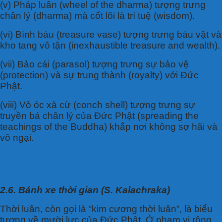
(v) Pháp luân (wheel of the dharma) tượng trưng
chân lý (dharma) mà cốt lõi là trí tuệ (wisdom).
(vi) Bình báu (treasure vase) tượng trưng báu vật và
kho tang vô tận (inexhaustible treasure and wealth).
(vii) Bảo cái (parasol) tượng trưng sự bảo vệ
(protection) và sự trung thành (royalty) với Đức
Phật.
(viii) Vỏ óc xà cừ (conch shell) tượng trưng sự
truyền bá chân lý của Đức Phật (spreading the
teachings of the Buddha) khắp nơi không sợ hãi và
vô ngại.
2.6. Bánh xe thời gian (S. Kalachraka)
Thời luân, còn gọi là “kim cương thời luân”, là biểu
tượng về mười lực của Đức Phật. Ở phạm vi rộng