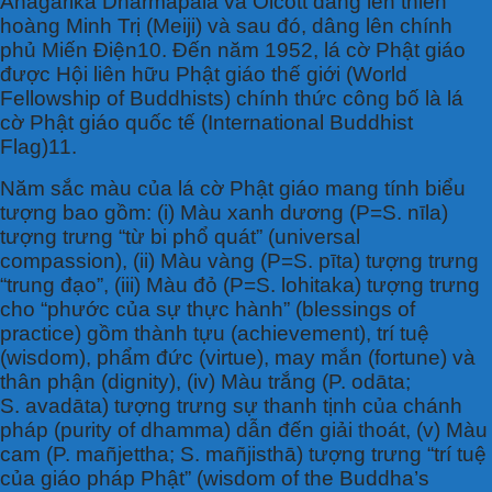
Anagarika Dharmapala và Olcott dâng lên thiên
hoàng Minh Trị (Meiji) và sau đó, dâng lên chính
phủ Miến Điện10. Đến năm 1952, lá cờ Phật giáo
được Hội liên hữu Phật giáo thế giới (World
Fellowship of Buddhists) chính thức công bố là lá
cờ Phật giáo quốc tế (International Buddhist
Flag)11.
Năm sắc màu của lá cờ Phật giáo mang tính biểu
tượng bao gồm: (i) Màu xanh dương (P=S. nīla)
tượng trưng “từ bi phổ quát” (universal
compassion), (ii) Màu vàng (P=S. pīta) tượng trưng
“trung đạo”, (iii) Màu đỏ (P=S. lohitaka) tượng trưng
cho “phước của sự thực hành” (blessings of
practice) gồm thành tựu (achievement), trí tuệ
(wisdom), phẩm đức (virtue), may mắn (fortune) và
thân phận (dignity), (iv) Màu trắng (P. odāta;
S. avadāta) tượng trưng sự thanh tịnh của chánh
pháp (purity of dhamma) dẫn đến giải thoát, (v) Màu
cam (P. mañjettha; S. mañjisthā) tượng trưng “trí tuệ
của giáo pháp Phật” (wisdom of the Buddha’s