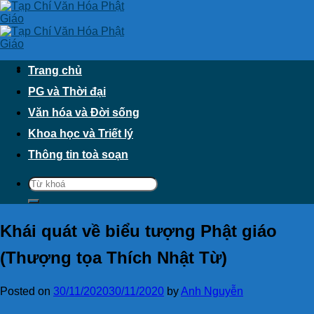
Skip
to
content
Trang chủ
PG và Thời đại
Văn hóa và Đời sống
Khoa học và Triết lý
Thông tin toà soạn
Khái quát về biểu tượng Phật giáo
(Thượng tọa Thích Nhật Từ)
Posted on
30/11/2020
30/11/2020
by
Anh Nguyễn