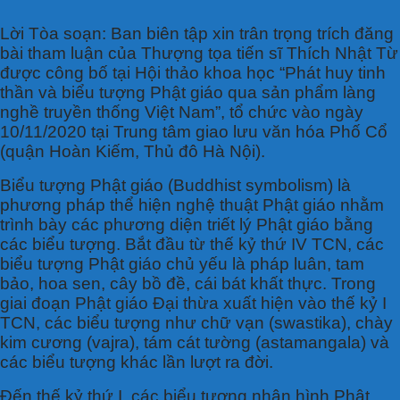
Lời Tòa soạn:
Ban biên tập xin trân trọng trích đăng
bài tham luận của Thượng tọa tiến sĩ Thích Nhật Từ
được công bố tại Hội thảo khoa học “Phát huy tinh
thần và biểu tượng Phật giáo qua sản phẩm làng
nghề truyền thống Việt Nam”, tổ chức vào ngày
10/11/2020 tại
Trung tâm giao lưu văn hóa Phố Cổ
(quận Hoàn Kiếm, Thủ đô Hà Nội).
B
iểu tượng Phật giáo (Buddhist symbolism) là
phương pháp thể hiện nghệ thuật Phật giáo nhằm
trình bày các phương diện triết lý Phật giáo bằng
các biểu tượng. Bắt đầu từ thế kỷ thứ IV TCN, các
biểu tượng Phật giáo chủ yếu là pháp luân, tam
bảo, hoa sen, cây bồ đề, cái bát khất thực. Trong
giai đoạn Phật giáo Đại thừa xuất hiện vào thế kỷ I
TCN, các biểu tượng như chữ vạn (swastika), chày
kim cương (vajra), tám cát tường (astamangala) và
các biểu tượng khác lần lượt ra đời.
Đến thế kỷ thứ I, các biểu tượng nhân hình Phật