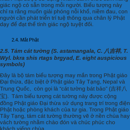
giác ngộ có sẵn trong mỗi người. Biểu tượng này
chỉ ra rằng muốn giải phóng nỗi khổ, niềm đau, con
người cần phát triển trí tuệ thông qua chân lý Phật
dạy để đạt thể tính giác ngộ tuyệt đối.
2.4. Mắt Phật
2.5. Tám cát tường (S. astamangala, C. 八吉祥, T.
Wyl. bkra shis rtags brgyad, E. eight auspicious
symbols)
Đây là bộ tám biểu tượng may mắn trong Phật giáo
Đại thừa, đặc biệt ở Phật giáo Tây Tạng, Nepal và
Trung Quốc, còn gọi là “cát tường bát bảo” (吉祥八
宝). Tám biểu tượng cát tường này được cộng
đồng Phật giáo Đại thừa sử dụng trang trí trong điện
Phật hoặc phòng khách của tư gia. Trong Phật giáo
Tây Tạng, tám cát tường thường vẽ ở nền chùa hay
vách tường nhằm chào đón và chúc phúc cho
khách viếng chùa.