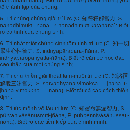
nānādhātu-ñāna): Biết rõ các thế giớivới những yếu
tố thành lập của chúng;
5. Tri chủng chủng giải trí lực (C. 知種種解智力, S.
nānādhimukti-jñāna, P. nānādhimuttikatāñāna): Biết
rõ cá tính của chúng sinh;
6. Tri nhất thiết chúng sinh tâm tính trí lực (C. 知一切
眾生心性智力, S. indriyapārapara-jñāna, P.
indriyaparopariyatta-ñāna): Biết rõ căn cơ học đạo
cao thấp của mọi chúng sinh;
7. Tri chư thiền giải thoát tam-muội trí lực (C. 知諸禪
解脫三昧智力, S. sarvadhyāna-vimoksa-…-jñāna, P.
jhāna-vimokkha-…-ñāna): Biết tất cả các cách thiền
định;
8. Tri túc mệnh vô lậu trí lực (C. 知宿命無漏智力, S.
pūrvanivāsānusmrti-jñāna, P. pubbennivāsānussati-
ñāna): Biết rõ các tiền kiếp của chính mình;