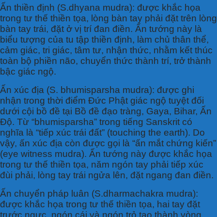
Ấn thiền định (S.dhyana mudra): được khắc họa
trong tư thế thiền tọa, lòng bàn tay phải đặt trên lòng
bàn tay trái, đặt ở vị trí đan điền. Ấn tướng này là
biểu tượng của tu tập thiền định, làm chủ thân thể,
cảm giác, tri giác, tâm tư, nhận thức, nhằm kết thúc
toàn bộ phiền não, chuyển thức thành trí, trở thành
bậc giác ngộ.
Ấn xúc địa (S. bhumisparsha mudra): được ghi
nhận trong thời điểm Đức Phật giác ngộ tuyệt đối
dưới cội bồ đề tại Bồ đề đạo tràng, Gaya, Bihar, Ấn
Độ. Từ “bhumisparsha” trong tiếng Sanskrit có
nghĩa là “tiếp xúc trái đất” (touching the earth). Do
vậy, ấn xúc địa còn được gọi là “ấn mắt chứng kiến”
(eye witness mudra). Ấn tướng này được khắc họa
trong tư thế thiền tọa, năm ngón tay phải tiếp xúc
đùi phải, lòng tay trái ngửa lên, đặt ngang đan điền.
Ấn chuyển pháp luân (S.dharmachakra mudra):
được khắc họa trong tư thế thiền tọa, hai tay đặt
trước ngực, ngón cái và ngón trỏ tạo thành vòng