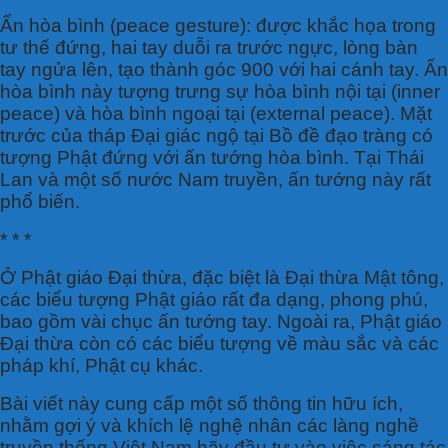
Ấn hòa bình (peace gesture): được khắc họa trong
tư thế đứng, hai tay duỗi ra trước ngực, lòng bàn
tay ngửa lên, tạo thành góc 900 với hai cánh tay. Ấn
hòa bình này tượng trưng sự hòa bình nội tại (inner
peace) và hòa bình ngoại tại (external peace). Mặt
trước của tháp Đại giác ngộ tại Bồ đề đạo tràng có
tượng Phật đứng với ấn tướng hòa bình. Tại Thái
Lan và một số nước Nam truyền, ấn tướng này rất
phổ biến.
* * *
Ở Phật giáo Đại thừa, đặc biệt là Đại thừa Mật tông,
các biểu tượng Phật giáo rất đa dạng, phong phú,
bao gồm vài chục ấn tướng tay. Ngoài ra, Phật giáo
Đại thừa còn có các biểu tượng về màu sắc và các
pháp khí, Phật cụ khác.
Bài viết này cung cấp một số thông tin hữu ích,
nhằm gợi ý và khích lệ nghệ nhân các làng nghề
truyền thống Việt Nam hãy đầu tư vào việc sáng tác