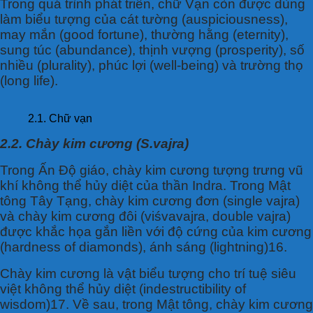
Trong quá trình phát triển, chữ Vạn còn được dùng
làm biểu tượng của cát tường (auspiciousness),
may mắn (good fortune), thường hằng (eternity),
sung túc (abundance), thịnh vượng (prosperity), số
nhiều (plurality), phúc lợi (well-being) và trường thọ
(long life).
2.1. Chữ vạn
2.2. Chày kim cương (S.vajra)
Trong Ấn Độ giáo, chày kim cương tượng trưng vũ
khí không thể hủy diệt của thần Indra. Trong Mật
tông Tây Tạng, chày kim cương đơn (single vajra)
và chày kim cương đôi (viśvavajra, double vajra)
được khắc họa gắn liền với độ cứng của kim cương
(hardness of diamonds), ánh sáng (lightning)16.
Chày kim cương là vật biểu tượng cho trí tuệ siêu
việt không thể hủy diệt (indestructibility of
wisdom)17. Về sau, trong Mật tông, chày kim cương