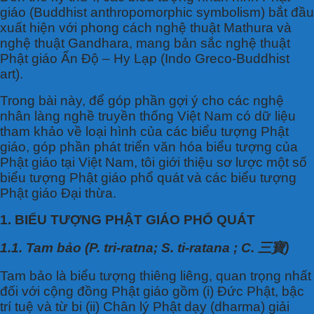
giáo (Buddhist anthropomorphic symbolism) bắt đầu
xuất hiện với phong cách nghệ thuật Mathura và
nghệ thuật Gandhara, mang bản sắc nghệ thuật
Phật giáo Ấn Độ – Hy Lạp (Indo Greco-Buddhist
art).
Trong bài này, để góp phần gợi ý cho các nghệ
nhân làng nghề truyền thống Việt Nam có dữ liệu
tham khảo về loại hình của các biểu tượng Phật
giáo, góp phần phát triển văn hóa biểu tượng của
Phật giáo tại Việt Nam, tôi giới thiệu sơ lược một số
biểu tượng Phật giáo phổ quát và các biểu tượng
Phật giáo Đại thừa.
1. BIỂU TƯỢNG PHẬT GIÁO PHỔ QUÁT
1.1. Tam bảo (P. tri-ratna; S. ti-ratana ; C. 三寶)
Tam bảo là biểu tượng thiêng liêng, quan trọng nhất
đối với cộng đồng Phật giáo gồm (i) Đức Phật, bậc
trí tuệ và từ bi (ii) Chân lý Phật dạy (dharma) giải