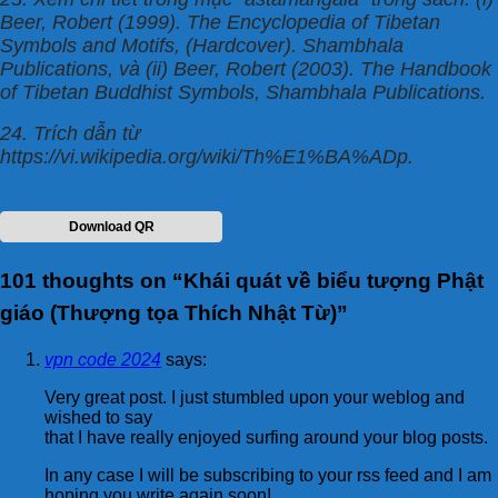
Beer, Robert (1999). The Encyclopedia of Tibetan
Symbols and Motifs, (Hardcover). Shambhala
Publications, và (ii) Beer, Robert (2003). The Handbook
of Tibetan Buddhist Symbols, Shambhala Publications.
24. Trích dẫn từ
https://vi.wikipedia.org/wiki/Th%E1%BA%ADp.
Download QR
101 thoughts on “
Khái quát về biểu tượng Phật
giáo (Thượng tọa Thích Nhật Từ)
”
vpn code 2024
says:
Very great post. I just stumbled upon your weblog and
wished to say
that I have really enjoyed surfing around your blog posts.
In any case I will be subscribing to your rss feed and I am
hoping you write again soon!