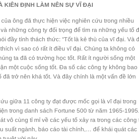
KIÊN ĐỊNH LÀM NÊN SỰ VĨ ĐẠI
 của ông đã thực hiện việc nghiên cứu trong nhiều
 và những công ty đối trọng để tìm ra những yếu tố đ
đầy tính thách thức: “Tốt là kẻ thù của vĩ đại. Và 
hích vì sao có rất ít điều vĩ đại. Chúng ta không có
húng ta đã có trường học tốt. Rất ít người sống một
nhận một cuộc sống tốt. Đa số các công ty không bao
 số đã trở nên khá tốt. Và đây chính là một vấn đề lớn
ứu giữa 11 công ty đạt được mốc gọi là vĩ đại trong
hiện trong danh sách Fortune 500 từ năm 1965-1995
t vô cùng tỉ mỉ về các yếu tố xảy ra trong các công 
iệu suất ngành, báo cáo tài chính,… để khái quát các
 tuyệt vời này.