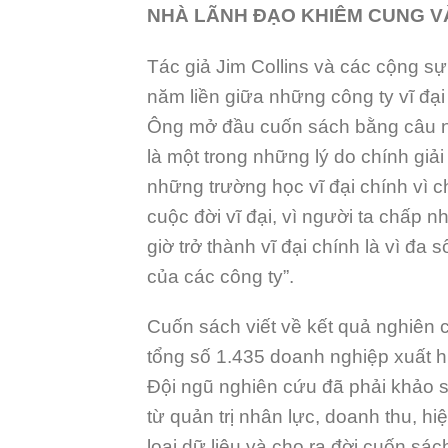
NHÀ LÃNH ĐẠO KHIÊM CUNG VÀ 
Tác giả Jim Collins và các cộng sự
năm liền giữa những công ty vĩ đại
Ông mở đầu cuốn sách bằng câu nói 
là một trong những lý do chính giải t
những trường học vĩ đại chính vì c
cuộc đời vĩ đại, vì người ta chấp 
giờ trở thành vĩ đại chính là vì đa
của các công ty”.
Cuốn sách viết về kết quả nghiên c
tổng số 1.435 doanh nghiệp xuất 
Đội ngũ nghiên cứu đã phải khảo sá
từ quản trị nhân lực, doanh thu, h
loại dữ liệu và cho ra đời cuốn sách