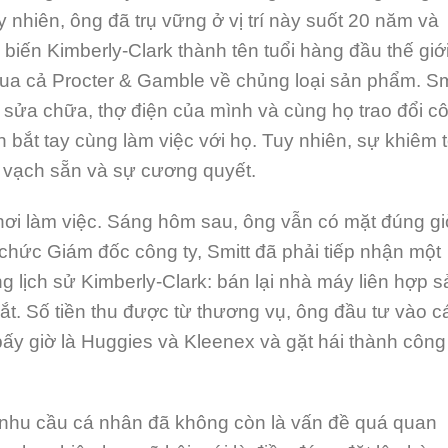
nhiên, ông đã trụ vững ở vị trí này suốt 20 năm và
 biến Kimberly-Clark thành tên tuổi hàng đầu thế giớ
qua cả Procter & Gamble về chủng loại sản phẩm. Sm
 sửa chữa, thợ điện của mình và cùng họ trao đổi c
òn bắt tay cùng làm việc với họ. Tuy nhiên, sự khiêm 
g vạch sẵn và sự cương quyết.
ại nơi làm việc. Sáng hôm sau, ông vẫn có mặt đúng g
chức Giám đốc công ty, Smitt đã phải tiếp nhận một
g lịch sử Kimberly-Clark: bán lại nhà máy liên hợp s
 lắt. Số tiền thu được từ thương vụ, ông đầu tư vào c
ấy giờ là Huggies và Kleenex và gặt hái thành công
 nhu cầu cá nhân đã không còn là vấn đề quá quan