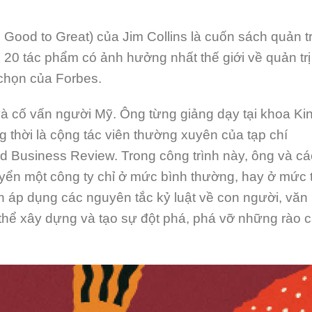
các
phím
 Good to Great) của Jim Collins là cuốn sách quản tr
mũi
 20 tác phẩm có ảnh hưởng nhất thế giới về quản trị
tên
 chọn của Forbes.
Lên/X
để
 và cố vấn người Mỹ. Ông từng giảng dạy tại khoa Ki
tăng
hoặc
 thời là cộng tác viên thường xuyên của tạp chí
giảm
 Business Review. Trong công trình này, ông và cá
âm
yển một công ty chỉ ở mức bình thường, hay ở mức t
lượng
h áp dụng các nguyên tắc kỷ luật về con người, văn
thể xây dựng và tạo sự đột phá, phá vỡ những rào 