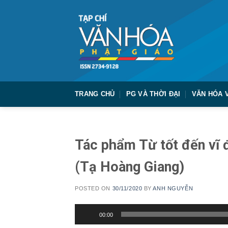
Skip
to
content
TRANG CHỦ
PG VÀ THỜI ĐẠI
VĂN HÓA 
Tác phẩm Từ tốt đến vĩ 
(Tạ Hoàng Giang)
POSTED ON
30/11/2020
BY
ANH NGUYỄN
Trình
00:00
chơi