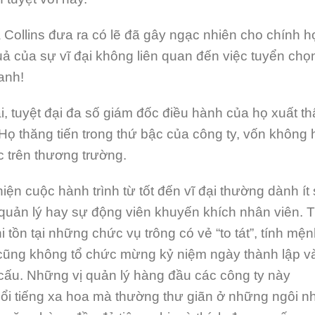
Collins đưa ra có lẽ đã gây ngạc nhiên cho chính h
ả của sự vĩ đại không liên quan đến việc tuyển chọ
anh!
i, tuyệt đại đa số giám đốc điều hành của họ xuất t
Họ thăng tiến trong thứ bậc của công ty, vốn không 
c trên thương trường.
iện cuộc hành trình từ tốt đến vĩ đại thường dành ít
 quản lý hay sự động viên khuyến khích nhân viên. T
i tồn tại những chức vụ trông có vẻ “to tát”, tính mệ
 cũng không tổ chức mừng kỷ niệm ngày thành lập v
 cấu. Những vị quản lý hàng đầu các công ty này
nổi tiếng xa hoa mà thường thư giãn ở những ngôi n