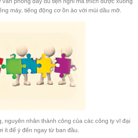
 ở văn phòng đầy đủ tiện nghi mà thích được xuống
ếng máy, tiếng động cơ ồn ào với mùi dầu mỡ.
ng, nguyên nhân thành công của các công ty vĩ đại
 ít để ý đến ngay từ ban đầu.