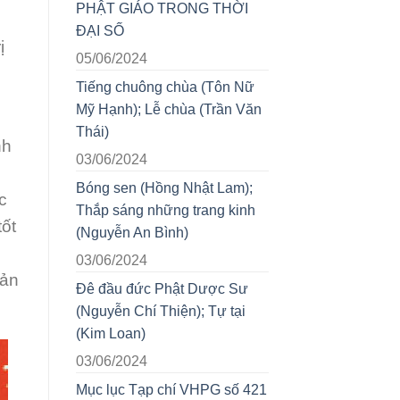
PHẬT GIÁO TRONG THỜI
ĐẠI SỐ
ị
05/06/2024
Tiếng chuông chùa (Tôn Nữ
uống
Mỹ Hạnh); Lễ chùa (Trần Văn
Thái)
nh
03/06/2024
Bóng sen (Hồng Nhật Lam);
c
Thắp sáng những trang kinh
ốt
(Nguyễn An Bình)
.
03/06/2024
cản
Đê đầu đức Phật Dược Sư
(Nguyễn Chí Thiện); Tự tại
(Kim Loan)
03/06/2024
Mục lục Tạp chí VHPG số 421