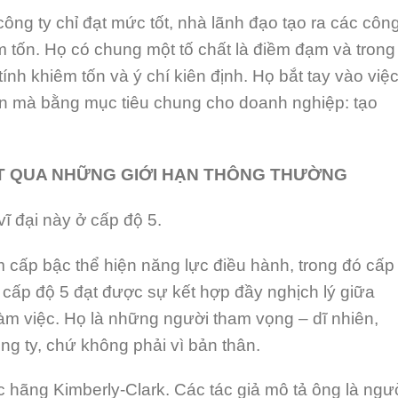
ng ty chỉ đạt mức tốt, nhà lãnh đạo tạo ra các công
m tốn. Họ có chung một tố chất là điềm đạm và trong
ính khiêm tốn và ý chí kiên định. Họ bắt tay vào việ
ân mà bằng mục tiêu chung cho doanh nghiệp: tạo
T QUA NHỮNG GIỚI HẠN THÔNG THƯỜNG
ĩ đại này ở cấp độ 5.
 cấp bậc thể hiện năng lực điều hành, trong đó cấp
o cấp độ 5 đạt được sự kết hợp đầy nghịch lý giữa
àm việc. Họ là những người tham vọng – dĩ nhiên,
ông ty, chứ không phải vì bản thân.
 hãng Kimberly-Clark. Các tác giả mô tả ông là ngư