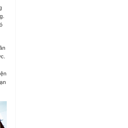
g
g.
có
hần
ớc.
iện
bạn