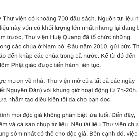
ay Thư viện có khoảng 700 đầu sách. Nguồn tư liệu 
 liệu này vốn có khối lượng lớn nhất nhưng lại đang 
ăm trước, Thư viện Huệ Quang đã tổ chức những
trong các chùa ở Nam bộ. Đầu năm 2010, gửi bức T
giáo đến khắp các chùa trong cả nước. Kể từ đó đến
ôm Phật giáo được tiến hành liên tục.
ược mượn về nhà. Thư viện mở cửa tất cả các ngày
 Tết Nguyên Đán) với khung giờ hoạt động từ 7h-20h.
rưa nhằm tạo điều kiện tối đa cho bạn đọc.
tình mọi độc giả không phân biệt lứa tuổi. Đến đây,
iếm và cả sao chụp tư liệu. Nếu tài liệu Thư viện ch
ung sớm nhất có thể cho độc giả. Bên cạnh đó, việc