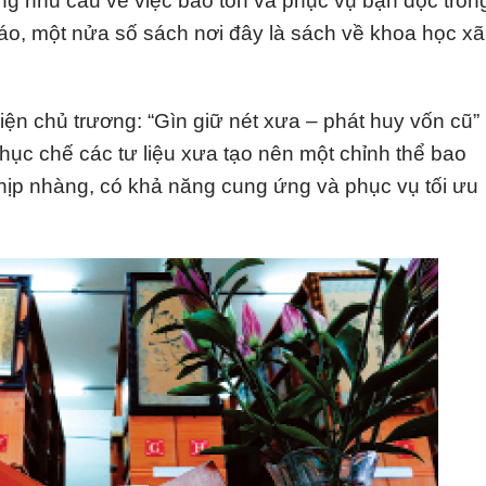
ng nhu cầu về việc bảo tồn và phục vụ bạn đọc tron
áo, một nửa số sách nơi đây là sách về khoa học xã
ện chủ trương: “Gìn giữ nét xưa – phát huy vốn cũ”
hục chế các tư liệu xưa tạo nên một chỉnh thể bao
ịp nhàng, có khả năng cung ứng và phục vụ tối ưu