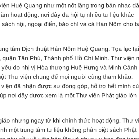
viện Huệ Quang như một nốt lặng trong bản nhạc đ
m hoạt động, nơi đây đã hội tụ nhiều tư liệu khác
 sách nội, ngoại điển, báo chí và cả Hán Nôm cho 
ung tâm Dịch thuật Hán Nôm Huệ Quang. Tọa lạc tại
 quận Tân Phú, Thành phố Hồ Chí Minh. Thư viện 
 yếu do nhị vị Hòa thượng Huệ Hưng và Minh Cảnh
một Thư viện chung để mọi người cùng tham khảo.
 viện đã nhận được sự đóng góp, hỗ trợ hết mình c
úp nơi đây được xem là một Thư viện Phật giáo lớn
 giáo nhưng ngay từ khi chính thức hoạt động, Thư v
h một trung tâm tư liệu không phân biệt sách Phật