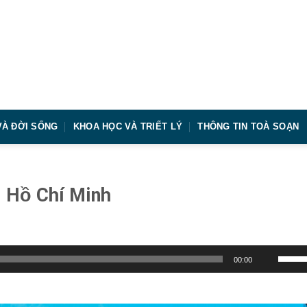
VÀ ĐỜI SỐNG
KHOA HỌC VÀ TRIẾT LÝ
THÔNG TIN TOÀ SOẠN
. Hồ Chí Minh
Sử
00:00
dụng
các
phím