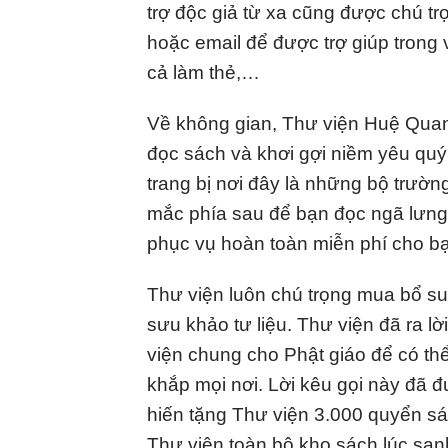
trợ độc giả từ xa cũng được chú tr
hoặc email để được trợ giúp trong 
cả làm thẻ,…
Về không gian, Thư viện Huệ Quang
đọc sách và khơi gợi niềm yêu quý 
trang bị nơi đây là những bộ trườ
mắc phía sau để bạn đọc ngã lưng 
phục vụ hoàn toàn miễn phí cho b
Thư viện luôn chú trọng mua bổ su
sưu khảo tư liệu. Thư viện đã ra l
viện chung cho Phật giáo để có thể 
khắp mọi nơi. Lời kêu gọi này đã 
hiến tặng Thư viện 3.000 quyển s
Thư viện toàn bộ kho sách lúc san