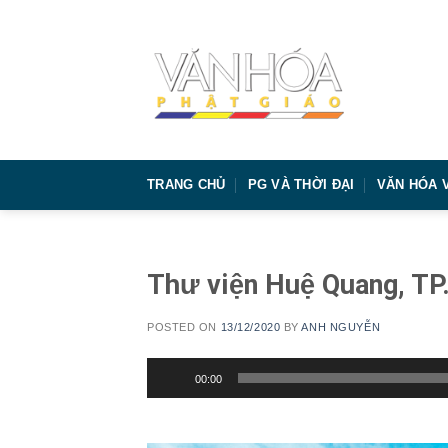
Skip
to
content
TRANG CHỦ
PG VÀ THỜI ĐẠI
VĂN HÓA 
Thư viện Huệ Quang, TP
POSTED ON
13/12/2020
BY
ANH NGUYỄN
Trình
00:00
chơi
Audio