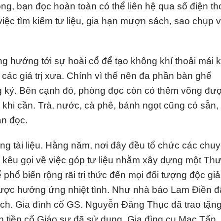
ọng, bạn đọc hoàn toàn có thể liên hệ qua số điện th
việc tìm kiếm tư liệu, gia hạn mượn sách, sao chụp 
 hướng tới sự hoài cổ để tạo không khí thoải mái k
các giá trị xưa. Chính vì thế nên đa phần bàn ghế
ng kỷ. Bên cạnh đó, phòng đọc còn có thêm võng đư
khi cần. Trà, nước, cà phê, bánh ngọt cũng có sẵn,
ạn đọc.
ng tài liệu. Hằng năm, nơi đây đều tổ chức các chu
ời kêu gọi về việc góp tư liệu nhằm xây dựng một Th
phổ biến rộng rãi tri thức đến mọi đối tượng độc giả
được hưởng ứng nhiệt tình. Như nhà báo Lam Điền đ
ách. Gia đình cố GS. Nguyễn Đăng Thục đã trao tặn
h tiền cố Giáo sư đã sử dụng. Gia đìng cụ Mạc Tấn