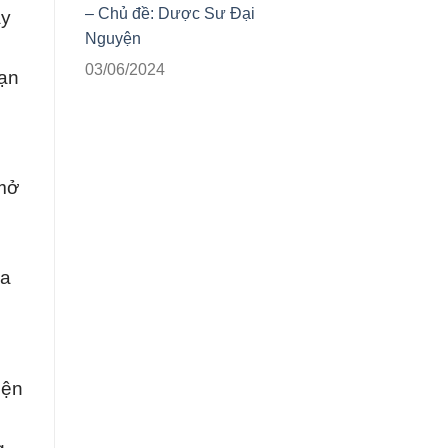
– Chủ đề: Dược Sư Đại
ầy
Nguyện
03/06/2024
bạn
mở
ủa
iện