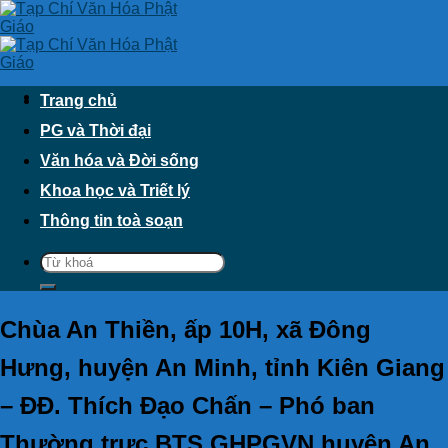
Skip
to
content
Trang chủ
PG và Thời đại
Văn hóa và Đời sống
Khoa học và Triết lý
Thông tin toà soạn
Chùa An Thiền, ấp 10H, xã Đông
Hưng, huyện An Minh, tỉnh Kiên Giang
– ĐĐ. Thích Đạo Chấn – Phó ban
Thường trực BTS GHPGVN huyện An