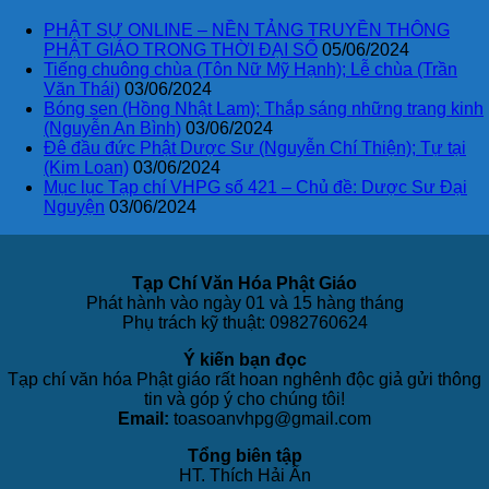
PHẬT SỰ ONLINE – NỀN TẢNG TRUYỀN THÔNG
PHẬT GIÁO TRONG THỜI ĐẠI SỐ
05/06/2024
Tiếng chuông chùa (Tôn Nữ Mỹ Hạnh); Lễ chùa (Trần
Văn Thái)
03/06/2024
Bóng sen (Hồng Nhật Lam); Thắp sáng những trang kinh
(Nguyễn An Bình)
03/06/2024
Đê đầu đức Phật Dược Sư (Nguyễn Chí Thiện); Tự tại
(Kim Loan)
03/06/2024
Mục lục Tạp chí VHPG số 421 – Chủ đề: Dược Sư Đại
Nguyện
03/06/2024
Tạp Chí Văn Hóa Phật Giáo
Phát hành vào ngày 01 và 15 hàng tháng
Phụ trách kỹ thuật: 0982760624
Ý kiến bạn đọc
Tạp chí văn hóa Phật giáo rất hoan nghênh độc giả gửi thông
tin và góp ý cho chúng tôi!
Email:
toasoanvhpg@gmail.com
Tổng biên tập
HT. Thích Hải Ấn