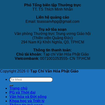
Phó Tổng biên tập Thường trực
TT. TS Thích Minh Nhẫn
Liên hệ quảng cáo
Email: toasoanvhpg@gmail.com
Trụ sở tòa soạn
Văn phòng Thường trực Trung ương Giáo hội
(Thiền viện Quảng Đức)
294 Nam Kỳ Khởi Nghĩa, Q3, TPHCM
Thông tin thanh toán:
Chủ tài khoản:
Tạp chí Văn Hóa Phật Giáo
Vietcombank
: 0071001053555- CN TP.HCM
Copyright 2026 ©
Tạp Chí Văn Hóa Phật Giáo
Trang chủ
PG và Thời đại
Văn hóa và Đời sống
Khoa học và Triết lý