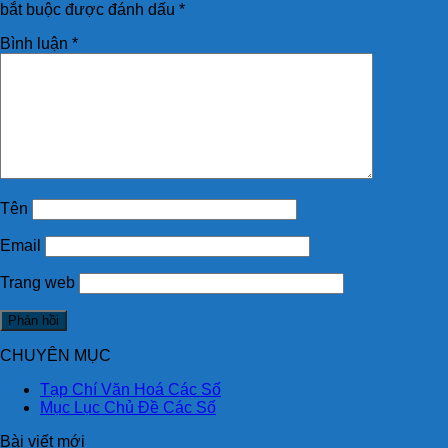
bắt buộc được đánh dấu
*
Bình luận
*
Tên
Email
Trang web
CHUYÊN MỤC
Tạp Chí Văn Hoá Các Số
Mục Lục Chủ Đề Các Số
Bài viết mới