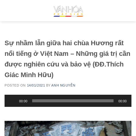
Skip
to
content
Sự nhầm lẫn giữa hai chùa Hương rất
nổi tiếng ở Việt Nam – Những giá trị cần
được nghiên cứu và bảo vệ (ÐÐ.Thích
Giác Minh Hữu)
POSTED ON
14/01/2021
BY
ANH NGUYỄN
Trình
00:00
00:00
chơi
Audio