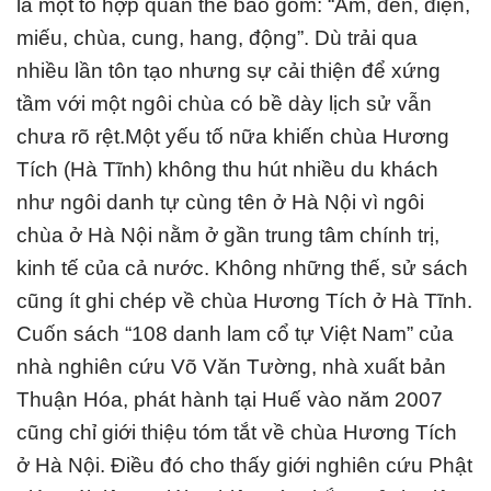
là một tổ hợp quần thể bao gồm: “Am, đền, điện,
miếu, chùa, cung, hang, động”. Dù trải qua
nhiều lần tôn tạo nhưng sự cải thiện để xứng
tầm với một ngôi chùa có bề dày lịch sử vẫn
chưa rõ rệt.Một yếu tố nữa khiến chùa Hương
Tích (Hà Tĩnh) không thu hút nhiều du khách
như ngôi danh tự cùng tên ở Hà Nội vì ngôi
chùa ở Hà Nội nằm ở gần trung tâm chính trị,
kinh tế của cả nước. Không những thế, sử sách
cũng ít ghi chép về chùa Hương Tích ở Hà Tĩnh.
Cuốn sách “108 danh lam cổ tự Việt Nam” của
nhà nghiên cứu Võ Văn Tường, nhà xuất bản
Thuận Hóa, phát hành tại Huế vào năm 2007
cũng chỉ giới thiệu tóm tắt về chùa Hương Tích
ở Hà Nội. Điều đó cho thấy giới nghiên cứu Phật