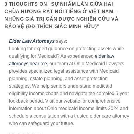
3 THOUGHTS ON “
SỰ NHẦM LẪN GIỮA HAI
CHÙA HƯƠNG RẤT NỔI TIẾNG Ở VIỆT NAM –
NHỮNG GIÁ TRỊ CẦN ĐƯỢC NGHIÊN CỨU VÀ
BẢO VỆ (ÐÐ.THÍCH GIÁC MINH HỮU)
”
Elder Law Attorneys
says:
Looking for expert guidance on protecting assets while
qualifying for Medicaid? As experienced
elder law
attorneys near me
, our team at Ohio Medicaid Lawyers
provides specialized legal assistance with Medicaid
planning, estate planning, and asset protection
strategies. We help seniors understand medicaid
eligibility income charts and navigate the complex 5-year
lookback period. Visit our website for comprehensive
information about Ohio medicaid income limits 2024 and
schedule a consultation with a trusted elder care attorney
who can safeguard your future.