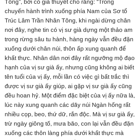
Tông”, bởi có giả thuyết cho rằng: “Trong
chuyến hành trình xuống phía Nam của Sơ tổ
Trúc Lâm Trần Nhân Tông, khi ngài dừng chân
nơi đây, nghe tin có vị sư già dựng một thảo am
trong rừng sâu tu hành, hàng ngày vẫn đều đặn
xuống dưới chân núi, thôn ấp xung quanh để
khất thực. Nhân dân nơi đây rất ngưỡng mộ đạo
hạnh của vị sư già ấy, nhưng cũng không ai biết
tên tuổi của vị ấy, mỗi lần có việc gì bất trắc thì
được vị sư già ấy giúp, ai gặp vị sư già ấy cũng
đều hoan hỷ. Một điểm đặc biệt của vị ấy nữa là,
lúc này xung quanh các dãy núi Ngàn hống rất
nhiều cọp, beo, thứ dữ, rắn độc. Mà vị sư già ấy,
trừ ngày giông tố, mưa bão, con lại vẫn đều đặn
xuống các thôn làng phía dưới khất thực mà