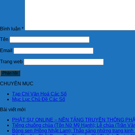
Bình luận
*
Tên
Email
Trang web
CHUYÊN MỤC
Tạp Chí Văn Hoá Các Số
Mục Lục Chủ Đề Các Số
Bài viết mới
PHẬT SỰ ONLINE – NỀN TẢNG TRUYỀN THÔNG PHẬ
Tiếng chuông chùa (Tôn Nữ Mỹ Hạnh); Lễ chùa (Trần Văn
Bóng sen (Hồng Nhật Lam); Thắp sáng những trang kinh