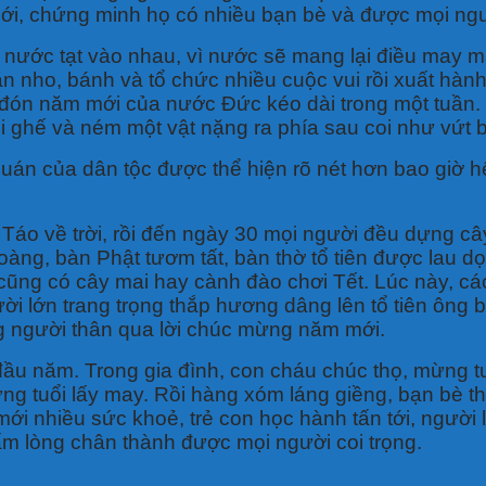
ới, chứng minh họ có nhiều bạn bè và được mọi ng
nước tạt vào nhau, vì nước sẽ mang lại điều may m
ăn nho, bánh và tổ chức nhiều cuộc vui rồi xuất hà
 đón năm mới của nước Đức kéo dài trong một tuần. 
ỏi ghế và ném một vật nặng ra phía sau coi như vứ
uán của dân tộc được thể hiện rõ nét hơn bao giờ hế
g Táo về trời, rồi đến ngày 30 mọi người đều dựng 
oàng, bàn Phật tươm tất, bàn thờ tổ tiên được lau 
cũng có cây mai hay cành đào chơi Tết. Lúc này, các
i lớn trang trọng thắp hương dâng lên tổ tiên ông b
g người thân qua lời chúc mừng năm mới.
ầu năm. Trong gia đình, con cháu chúc thọ, mừng t
ng tuổi lấy may. Rồi hàng xóm láng giềng, bạn bè 
mới nhiều sức khoẻ, trẻ con học hành tấn tới, người
ấm lòng chân thành được mọi người coi trọng.