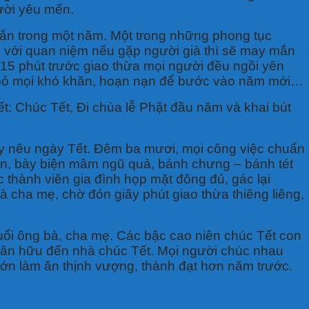
ười yêu mến.
ắn trong một năm. Một trong những phong tục
nh với quan niệm nếu gặp người già thì sẽ may mắn
15 phút trước giao thừa mọi người đều ngồi yên
t bỏ mọi khó khăn, hoạn nạn để bước vào năm mới…
t: Chúc Tết, Đi chùa lễ Phật đầu năm và khai bút
cây nêu ngày Tết. Đêm ba mươi, mọi công việc chuẩn
dọn, bày biện mâm ngũ quả, bánh chưng – bánh tét
 thành viên gia đình họp mặt đông đủ, gác lại
à cha mẹ, chờ đón giây phút giao thừa thiêng liêng,
uổi ông bà, cha mẹ. Các bậc cao niên chúc Tết con
thân hữu đến nhà chúc Tết. Mọi người chúc nhau
 lớn làm ăn thịnh vượng, thành đạt hơn năm trước.