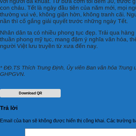
với người đã khuất. Từ bữa cơm tối đêm 30, trước g
con cháu. Tết là ngày đầu tiên của năm mới, mọi ngư
thường vui vẻ, không giận hờn, không tranh cãi. Ng
nần thì cố gắng giải quyết trước những ngày Tết.
Nhân dân ta có nhiều phong tục đẹp. Trải qua hàng
thuần phong mỹ tục, mang đậm ý nghĩa văn hóa, thể 
người Việt lưu truyền từ xưa đến nay.
* ĐĐ.TS Thích Trung Định, Ủy viên Ban văn hóa Trun
GHPGVN.
Download QR
Trả lời
Email của bạn sẽ không được hiển thị công khai.
Các trường b