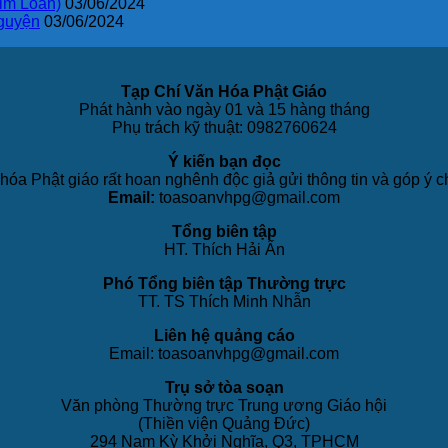
im Loan)
03/06/2024
guyện
03/06/2024
Tạp Chí Văn Hóa Phật Giáo
Phát hành vào ngày 01 và 15 hàng tháng
Phụ trách kỹ thuật: 0982760624
Ý kiến bạn đọc
hóa Phật giáo rất hoan nghênh độc giả gửi thông tin và góp ý c
Email:
toasoanvhpg@gmail.com
Tổng biên tập
HT. Thích Hải Ấn
Phó Tổng biên tập Thường trực
TT. TS Thích Minh Nhẫn
Liên hệ quảng cáo
Email: toasoanvhpg@gmail.com
Trụ sở tòa soạn
Văn phòng Thường trực Trung ương Giáo hội
(Thiền viện Quảng Đức)
294 Nam Kỳ Khởi Nghĩa, Q3, TPHCM