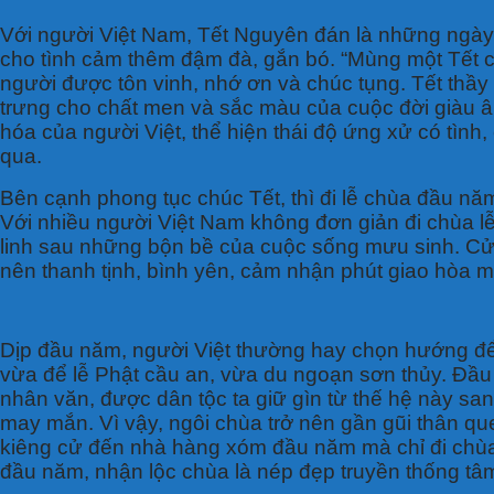
Với người Việt Nam, Tết Nguyên đán là những ngày t
cho tình cảm thêm đậm đà, gắn bó. “Mùng một Tết ch
người được tôn vinh, nhớ ơn và chúc tụng. Tết thầy 
trưng cho chất men và sắc màu của cuộc đời giàu ân
hóa của người Việt, thể hiện thái độ ứng xử có tìn
qua.
Bên cạnh phong tục chúc Tết, thì đi lễ chùa đầu năm 
Với nhiều người Việt Nam không đơn giản đi chùa lễ
linh sau những bộn bề của cuộc sống mưu sinh. Cử
nên thanh tịnh, bình yên, cảm nhận phút giao hòa m
Dịp đầu năm, người Việt thường hay chọn hướng để
vừa để lễ Phật cầu an, vừa du ngoạn sơn thủy. Đầu 
nhân văn, được dân tộc ta giữ gìn từ thế hệ này san
may mắn. Vì vậy, ngôi chùa trở nên gần gũi thân qu
kiêng cử đến nhà hàng xóm đầu năm mà chỉ đi chùa l
đầu năm, nhận lộc chùa là nép đẹp truyền thống tâm 