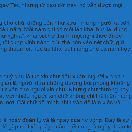
 ngày Tết, nhưng từ bao đời nay, nó vẫn được mọi
ống cho chữ không còn như xưa, nhưng người ta vẫn
ầu năm. Mỗi năm chỉ có một lần khai bút, lại đúng
ữ nghĩa”, khai bút trở thành một nghi thức được
 rồi cung kính nâng bút, thả hồn vào nét chữ, gửi
g thuận lợi, học trò khai bút mong cho cả năm học
ần quý chữ là tục xin chữ đầu xuân. Người xin chữ
 giản là người đưa những đường bút phóng khoáng,
để tư vấn cho người xin chữ. Những chữ thường hay
hà. Với nhiều người, xin chữ không chỉ thể hiện mong
m mới. Cái chữ để mình nhìn vào để làm việc và
ết là ngày đoàn tụ và là ngày của hy vọng. Đây là sự
 để gặp mặt và quây quần. Tết cũng là ngày đoàn tụ