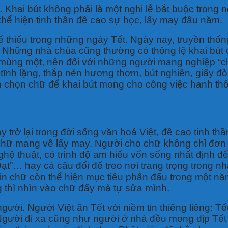
. Khai bút không phải là một nghi lễ bắt buộc trong
hể hiện tinh thần đề cao sự học, lấy may đầu năm.
ể thiếu trong những ngày Tết. Ngày nay, truyền th
 Những nhà chùa cũng thường có thông lệ khai bút đ
 mùng một, nên đối với những người mang nghiệp “ch
tĩnh lặng, thắp nén hương thơm, bút nghiên, giấy đỏ,
chọn chữ để khai bút mong cho công việc hanh thôn
…
 trở lại trong đời sống văn hoá Việt, đề cao tinh th
chữ mang về lấy may. Người cho chữ không chỉ đơn
ghệ thuật, có trình độ am hiểu vốn sống nhất định 
Đạt”… hay cả câu đối để treo nơi trang trọng trong n
in chữ còn thể hiện mục tiêu phấn đấu trong một nă
 thì nhìn vào chữ đấy mà tự sửa mình.
người. Người Việt ăn Tết với niềm tin thiêng liêng: T
 Người đi xa cũng như người ở nhà đều mong dịp Tết