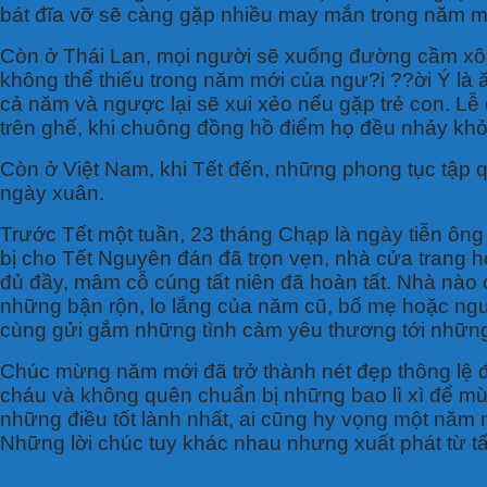
bát đĩa vỡ sẽ càng gặp nhiều may mắn trong năm m
Còn ở Thái Lan, mọi người sẽ xuống đường cầm xô 
không thể thiếu trong năm mới của ngư?i ??ời Ý là 
cả năm và ngược lại sẽ xui xẻo nếu gặp trẻ con. Lễ
trên ghế, khi chuông đồng hồ điểm họ đều nhảy kh
Còn ở Việt Nam, khi Tết đến, những phong tục tập q
ngày xuân.
Trước Tết một tuần, 23 tháng Chạp là ngày tiễn ôn
bị cho Tết Nguyên đán đã trọn vẹn, nhà cửa trang h
đủ đầy, mâm cỗ cúng tất niên đã hoàn tất. Nhà nào 
những bận rộn, lo lắng của năm cũ, bố mẹ hoặc ngườ
cùng gửi gắm những tình cảm yêu thương tới nhữn
Chúc mừng năm mới đã trở thành nét đẹp thông lệ đ
cháu và không quên chuẩn bị những bao lì xì để mừ
những điều tốt lành nhất, ai cũng hy vọng một năm 
Những lời chúc tuy khác nhau nhưng xuất phát từ t