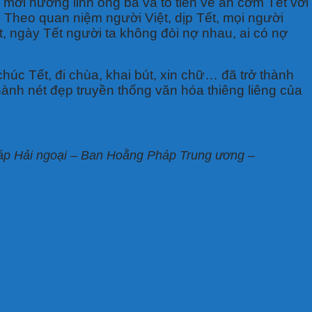
 mời hương linh ông bà và tổ tiên về ăn cơm Tết với
. Theo quan niệm người Việt, dịp Tết, mọi người
t, ngày Tết người ta không đòi nợ nhau, ai có nợ
úc Tết, đi chùa, khai bút, xin chữ… đã trở thành
hành nét đẹp truyền thống văn hóa thiêng liêng của
p Hải ngoại – Ban Hoằng Pháp Trung ương –