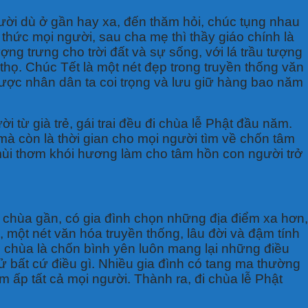
gười dù ở gần hay xa, đến thăm hỏi, chúc tụng nhau
thức mọi người, sau cha mẹ thì thầy giáo chính là
ng trưng cho trời đất và sự sống, với lá trầu tượng
họ. Chúc Tết là một nét đẹp trong truyền thống văn
được nhân dân ta coi trọng và lưu giữ hàng bao năm
 từ già trẻ, gái trai đều đi chùa lễ Phật đầu năm.
à còn là thời gian cho mọi người tìm về chốn tâm
ùi thơm khói hương làm cho tâm hồn con người trở
chùa gần, có gia đình chọn những địa điểm xa hơn,
 một nét văn hóa truyền thống, lâu đời và đậm tính
t, chùa là chốn bình yên luôn mang lại những điều
ử bất cứ điều gì. Nhiều gia đình có tang ma thường
ấp tất cả mọi người. Thành ra, đi chùa lễ Phật