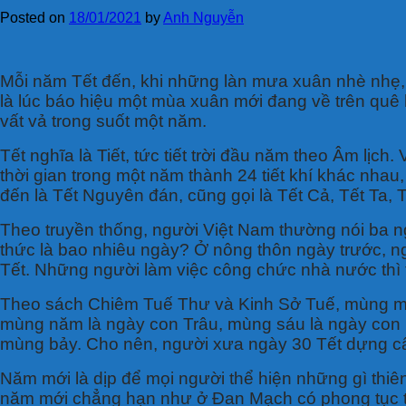
Posted on
18/01/2021
by
Anh Nguyễn
M
ỗi năm Tết đến, khi những làn mưa xuân nhè nhẹ,
là lúc báo hiệu một mùa xuân mới đang về trên quê 
vất vả trong suốt một năm.
Tết nghĩa là Tiết, tức tiết trời đầu năm theo Âm l
thời gian trong một năm thành 24 tiết khí khác nhau,
đến là Tết Nguyên đán, cũng gọi là Tết Cả, Tết Ta, T
Theo truyền thống, người Việt Nam thường nói ba ng
thức là bao nhiêu ngày? Ở nông thôn ngày trước, n
Tết. Những người làm việc công chức nhà nước thì t
Theo sách Chiêm Tuế Thư và Kinh Sở Tuế, mùng một
mùng năm là ngày con Trâu, mùng sáu là ngày con N
mùng bảy. Cho nên, người xưa ngày 30 Tết dựng câ
Năm mới là dịp để mọi người thể hiện những gì thiên
năm mới chẳng hạn như ở Đan Mạch có phong tục t