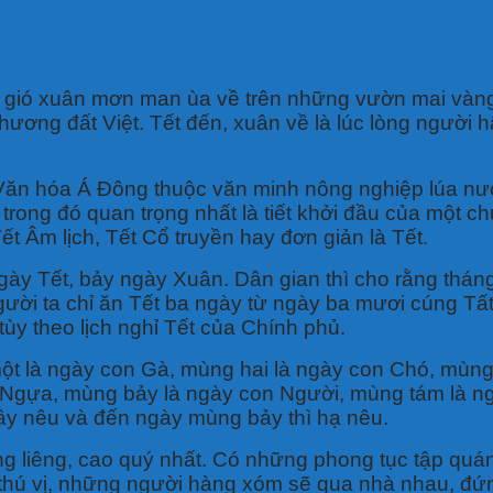
 gió xuân mơn man ùa về trên những vườn mai vàng
hương đất Việt. Tết đến, xuân về là lúc lòng người
ịch. Văn hóa Á Đông thuộc văn minh nông nghiệp lúa 
 trong đó quan trọng nhất là tiết khởi đầu của một c
ết Âm lịch, Tết Cổ truyền hay đơn giản là Tết.
ày Tết, bảy ngày Xuân. Dân gian thì cho rằng tháng 
gười ta chỉ ăn Tết ba ngày từ ngày ba mươi cúng Tấ
ùy theo lịch nghỉ Tết của Chính phủ.
 là ngày con Gà, mùng hai là ngày con Chó, mùng 
gựa, mùng bảy là ngày con Người, mùng tám là ngày
y nêu và đến ngày mùng bảy thì hạ nêu.
g liêng, cao quý nhất. Có những phong tục tập quán 
hú vị, những người hàng xóm sẽ qua nhà nhau, đứn