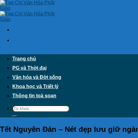
Skip
to
content
Trang chủ
PG và Thời đại
Văn hóa và Đời sống
Khoa học và Triết lý
Thông tin toà soạn
Tết Nguyên Đán – Nét đẹp lưu giữ ngàn