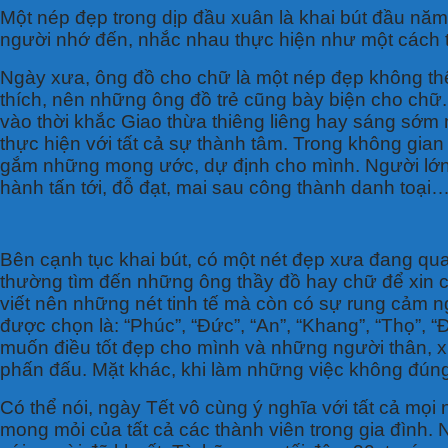
Một nép đẹp trong dịp đầu xuân là khai bút đầu năm
người nhớ đến, nhắc nhau thực hiện như một cách t
Ngày xưa, ông đồ cho chữ là một nép đẹp không th
thích, nên những ông đồ trẻ cũng bày biện cho chữ.
vào thời khắc Giao thừa thiêng liêng hay sáng sớm
thực hiện với tất cả sự thành tâm. Trong không gian 
gắm những mong ước, dự định cho mình. Người lớn 
hành tấn tới, đỗ đạt, mai sau công thành danh toại
Bên cạnh tục khai bút, có một nét đẹp xưa đang quay
thường tìm đến những ông thầy đồ hay chữ để xin 
viết nên những nét tinh tế mà còn có sự rung cảm n
được chọn là: “Phúc”, “Đức”, “An”, “Khang”, “Thọ”, “
muốn điều tốt đẹp cho mình và những người thân, x
phấn đấu. Mặt khác, khi làm những việc không đúng
Có thể nói, ngày Tết vô cùng ý nghĩa với tất cả mọi 
mong mỏi của tất cả các thành viên trong gia đình.