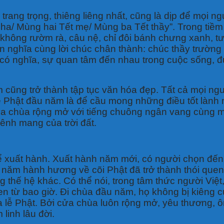
rang trọng, thiêng liêng nhất, cũng là dịp để mọi n
a/ Mùng hai Tết mẹ/ Mùng ba Tết thầy”. Trong tiềm 
không rườm rà, câu nệ, chỉ đôi bánh chưng xanh, tượ
 nghĩa cùng lời chúc chân thành: chúc thầy trường t
h, có nghĩa, sự quan tâm đến nhau trong cuộc sống, 
cũng trở thành tập tục văn hóa đẹp. Tất cả mọi người
 Phật đầu năm là để cầu mong những điều tốt lành m
a chùa rộng mở với tiếng chuông ngân vang cùng m
ênh mang của trời đất.
 xuất hành. Xuất hành năm mới, có người chọn đến 
năm hành hương về cõi Phật đã trở thành thói quen,
g thế hệ khác. Có thể nói, trong tâm thức người Việ
en từ bao giờ. Đi chùa đầu năm, họ không bị kiêng c
ễ Phật. Bởi cửa chùa luôn rộng mở, yêu thương, ôm 
linh lâu đời.