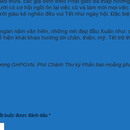
iao thừa, các gia đình theo Phật giáo đã thắp hương
ời có cơ hội ngồi ôn lại việc cũ và làm mới mọi việc
ười giàu kẻ nghèo đều vui Tết như ngày hội. Đặc biệ
 ngàn năm văn hiến, những nét đẹp đầu Xuân như: ch
hiện khát khao hướng tới chân, thiện, mỹ. Tết trở t
g ương GHPGVN. Phó Chánh Thư ký Phân ban Hoằng phá
ắt buộc được đánh dấu
*