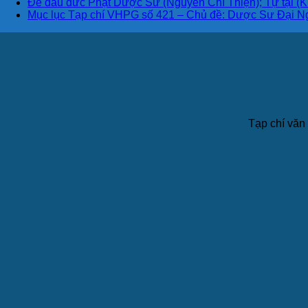
Đê đầu đức Phật Dược Sư (Nguyễn Chí Thiện); Tự tại (K
Mục lục Tạp chí VHPG số 421 – Chủ đề: Dược Sư Đại N
Tạp chí văn 