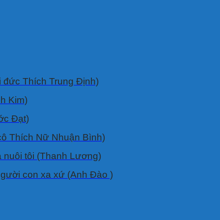
i đức Thích Trung Ðịnh)
nh Kim)
ớc Ðạt)
cô Thích Nữ Nhuận Bình)
 nuôi tôi (Thanh Lương)
gười con xa xứ (Anh Đào )