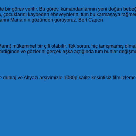
ikte bir görev verilir. Bu görev, kumandanlarının yeni doğan beb
erin, çocuklarını kaybeden ebeveynlerin, tüm bu karmaşaya rağm
larını Maria’nın gözünden görüyoruz. Bert Capen
n) mükemmel bir çift olabilir. Tek sorun, hiç tanışmamış olma
eştirdiğinde ve gözlerini gerçek aşka açtığında tüm bunlar değiş
e dublaj ve Altyazı arşivimizle 1080p kalite kesintisiz film izleme