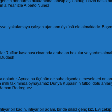
ir gencin dondurma dükkânında tanışıp âşık olduğu kızın hasta o
 in a Year izle Alberto Nunez
 evvel yakalamaya çalışan ajanların öyküsü ele almaktadır. Başr
urlar.Ruiflac kasabası civarında arabaları bozulur ve yardım al
n Dudash
a doludur. Ayrıca bu üçünün de saha dışındaki meseleleri onları
 milli takımında oynayamaz Dünya Kupasının futbol dolu anlarıyl
ir. Ramon Rodreguez
htiyar bir kadın, ihtiyar bir adam, bir de dilsiz genç kız. Evi çek