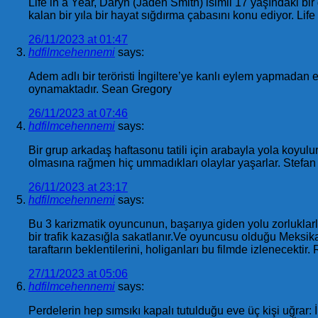
Life in a Year, Daryn (Jaden Smith) isimli 17 yaşındaki b
kalan bir yıla bir hayat sığdırma çabasını konu ediyor. Life
26/11/2023 at 01:47
hdfilmcehennemi
says:
Adem adlı bir teröristi İngiltere’ye kanlı eylem yapmadan
oynamaktadır. Sean Gregory
26/11/2023 at 07:46
hdfilmcehennemi
says:
Bir grup arkadaş haftasonu tatili için arabayla yola koyul
olmasına rağmen hiç ummadıkları olaylar yaşarlar. Stefa
26/11/2023 at 23:17
hdfilmcehennemi
says:
Bu 3 karizmatik oyuncunun, başarıya giden yolu zorluklarl
bir trafik kazasığla sakatlanır.Ve oyuncusu olduğu Meksika
taraftarın beklentilerini, holiganları bu filmde izlenecekt
27/11/2023 at 05:06
hdfilmcehennemi
says:
Perdelerin hep sımsıkı kapalı tutulduğu eve üç kişi uğrar: İ