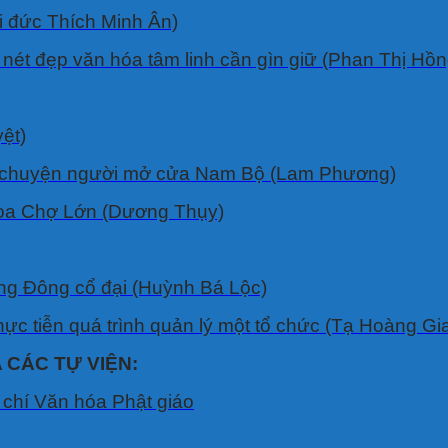
i đức Thích Minh Ân)
 nét đẹp văn hóa tâm linh cần gìn giữ (Phan Thị Hồ
ệt)
 về chuyện người mở cửa Nam Bộ (Lam Phương)
Hoa Chợ Lớn (Dương Thụy)
ương Ðông cổ đại (Huỳnh Bá Lộc)
hực tiễn quá trình quản lý một tổ chức (Tạ Hoàng Gi
 CÁC TỰ VIỆN:
chí Văn hóa Phật giáo