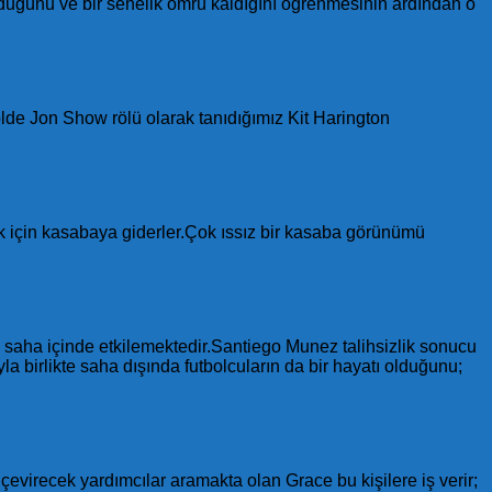
lduğunu ve bir senelik ömrü kaldığını öğrenmesinin ardından o
olde Jon Show rölü olarak tanıdığımız Kit Harington
mak için kasabaya giderler.Çok ıssız bir kasaba görünümü
 saha içinde etkilemektedir.Santiego Munez talihsizlik sonucu
a birlikte saha dışında futbolcuların da bir hayatı olduğunu;
ip çevirecek yardımcılar aramakta olan Grace bu kişilere iş verir;