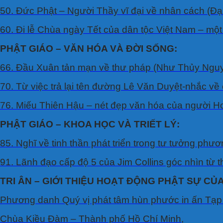
50. Ðức Phật – Người Thầy vĩ đại về nhân cách (Ðạ
60. Ði lễ Chùa ngày Tết của dân tộc Việt Nam – một
PHẬT GIÁO – VĂN HÓA VÀ ĐỜI SỐNG:
66. Ðầu Xuân tản mạn về thư pháp (Như Thủy Nguy
70. Từ việc trả lại tên đường Lê Văn Duyệt-nhắc
76. Miếu Thiên Hậu – nét đẹp văn hóa của người 
PHẬT GIÁO – KHOA HỌC VÀ TRIẾT LÝ:
85. Nghĩ về tinh thần phát triển trong tư tưởng ph
91. Lãnh đạo cấp độ 5 của Jim Collins góc nhìn từ t
TRI ÂN – GIỚI THIỆU HOẠT ĐỘNG PHẬT SỰ CỦA
Phương danh Quý vị phát tâm hùn phước in ấn Tạp 
Chùa Kiều Ðàm – Thành phố Hồ Chí Minh,