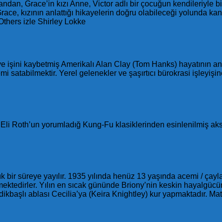
ndan, Grace’in kızı Anne, Victor adlı bir çocuğun kendileriyle 
ace, kızının anlattığı hikayelerin doğru olabileceği yolunda kanıt
Others izle Shirley Lokke
e işini kaybetmiş Amerikalı Alan Clay (Tom Hanks) hayatının an
 satabilmektir. Yerel gelenekler ve şaşırtıcı bürokrasi işleyişine
e Eli Roth’un yorumladığ Kung-Fu klasiklerinden esinlenilmiş ak
lık bir süreye yayılır. 1935 yılında henüz 13 yaşında acemi / çayl
ktedirler. Yılın en sıcak gününde Briony’nin keskin hayalgücünü
ikbaşlı ablası Cecilia’ya (Keira Knightley) kur yapmaktadır. Ma