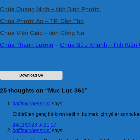
Chùa Quang Minh – tỉnh Bình Phước,
Chùa Phước An – TP. Cần Thơ,
Chùa Viên Giác – tỉnh Ðồng Nai
Chùa Thanh Lương
–
Chùa Bửu Khánh – tỉnh Kiên 
Download QR
25 thoughts on “
Mục Lục 361
”
hdfilmcehennemi
says:
Öldürülen genç bir kızın katilini bulmak için yıllar sonra
24/11/2023 at 21:17
hdfilmcehennemi
says: