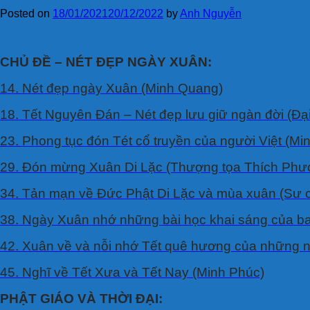
Posted on
18/01/2021
20/12/2022
by
Anh Nguyễn
CHỦ ĐỀ – NÉT ĐẸP NGÀY XUÂN:
14. Nét đẹp ngày Xuân (Minh Quang)
18. Tết Nguyên Ðán – Nét đẹp lưu giữ ngàn đời (Đạ
23. Phong tục đón Tét cổ truyền của người Việt (Mi
29. Ðón mừng Xuân Di Lặc (Thượng tọa Thích Phư
34. Tản mạn về Ðức Phật Di Lặc và mùa xuân (Sư 
38. Ngày Xuân nhớ những bài học khai sáng của ba
42. Xuân về và nỗi nhớ Tết quê hương của những n
45. Nghĩ về Tết Xưa và Tết Nay (Minh Phúc)
PHẬT GIÁO VÀ THỜI ĐẠI: