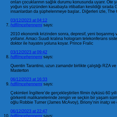
onları çocuklarının sağlık durumu konusunda uyarır. Öte ya
yoğun sis yüzünden kasabayla irtibatları kesildiği sırada Gr
insanlardan da şüphelenmeye başlar.. Diğerleri izle, The 
03/12/2023 at 04:12
hdfilmcehennemi
says:
2010 ekonomik krizinden sonra, depresif, yeni boşanmış v
yollanır. Amacı Suudi kralına hologram telekonferans sistemi
doktor ile hayatını yoluna koyar. Prince Fralic
03/12/2023 at 09:42
hdfilmcehennemi
says:
Quentin Tarantino, uzun zamandır birlikte çalıştığı RZA v
Masterton
06/12/2023 at 16:33
hdfilmcehennemi
says:
Çekimleri İngiltere’de gerçekleştirilen filmin öyküsü 60 yıl
görkemli malikanelerinde zengin ve seçkin bir yaşam sürme
oğlu Robbie Turner (James McAvoy), Briony’nin inatçı ve d
06/12/2023 at 22:47
hdfilmcehennemi
says: