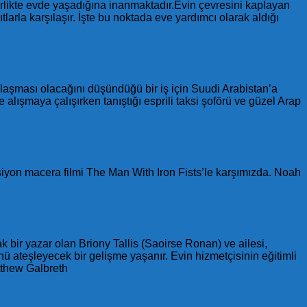
birlikte evde yaşadığına inanmaktadır.Evin çevresini kaplayan
larla karşılaşır. İşte bu noktada eve yardımcı olarak aldığı
laşması olacağını düşündüğü bir iş için Suudi Arabistan’a
 alışmaya çalışırken tanıştığı esprili taksi şoförü ve güzel Arap
siyon macera filmi The Man With Iron Fists’le karşımızda. Noah
ak bir yazar olan Briony Tallis (Saoirse Ronan) ve ailesi,
 ateşleyecek bir gelişme yaşanır. Evin hizmetçisinin eğitimli
tthew Galbreth