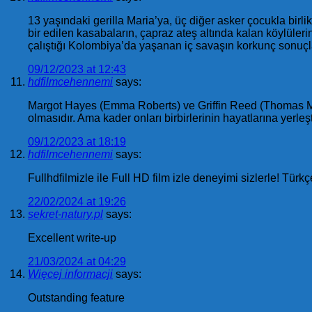
13 yaşındaki gerilla Maria’ya, üç diğer asker çocukla birl
bir edilen kasabaların, çapraz ateş altında kalan köylül
çalıştığı Kolombiya’da yaşanan iç savaşın korkunç sonuç
09/12/2023 at 12:43
hdfilmcehennemi
says:
Margot Hayes (Emma Roberts) ve Griffin Reed (Thomas Man
olmasıdır. Ama kader onları birbirlerinin hayatlarına yerl
09/12/2023 at 18:19
hdfilmcehennemi
says:
Fullhdfilmizle ile Full HD film izle deneyimi sizlerle! Türkç
22/02/2024 at 19:26
sekret-natury.pl
says:
Excellent write-up
21/03/2024 at 04:29
Więcej informacji
says:
Outstanding feature