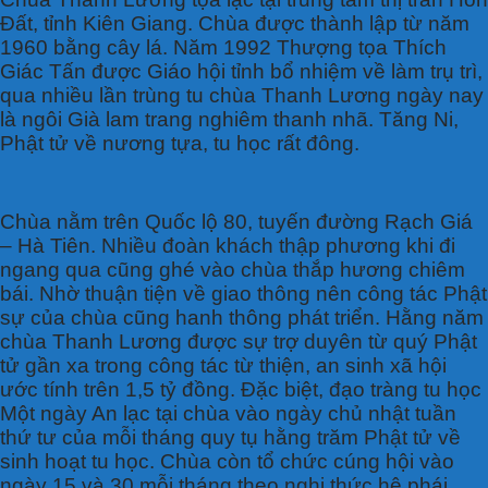
Đất, tỉnh Kiên Giang. Chùa được thành lập từ năm
1960 bằng cây lá. Năm 1992 Thượng tọa Thích
Giác Tấn được Giáo hội tỉnh bổ nhiệm về làm trụ trì,
qua nhiều lần trùng tu chùa Thanh Lương ngày nay
là ngôi Già lam trang nghiêm thanh nhã. Tăng Ni,
Phật tử về nương tựa, tu học rất đông.
Chùa nằm trên Quốc lộ 80, tuyến đường Rạch Giá
– Hà Tiên. Nhiều đoàn khách thập phương khi đi
ngang qua cũng ghé vào chùa thắp hương chiêm
bái. Nhờ thuận tiện về giao thông nên công tác Phật
sự của chùa cũng hanh thông phát triển. Hằng năm
chùa Thanh Lương được sự trợ duyên từ quý Phật
tử gần xa trong công tác từ thiện, an sinh xã hội
ước tính trên 1,5 tỷ đồng. Đặc biệt, đạo tràng tu học
Một ngày An lạc tại chùa vào ngày chủ nhật tuần
thứ tư của mỗi tháng quy tụ hằng trăm Phật tử về
sinh hoạt tu học. Chùa còn tổ chức cúng hội vào
ngày 15 và 30 mỗi tháng theo nghi thức hệ phái