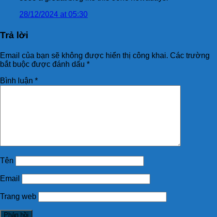
28/12/2024 at 05:30
Trả lời
Email của bạn sẽ không được hiển thị công khai.
Các trường
bắt buộc được đánh dấu
*
Bình luận
*
Tên
Email
Trang web