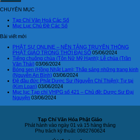
CHUYÊN MỤC
Tạp Chí Văn Hoá Các Số
Mục Lục Chủ Đề Các Số
Bài viết mới
PHẬT SỰ ONLINE – NỀN TẢNG TRUYỀN THÔNG
PHẬT GIÁO TRONG THỜI ĐẠI SỐ
05/06/2024
Tiếng chuông chùa (Tôn Nữ Mỹ Hạnh); Lễ chùa (Trần
Văn Thái)
03/06/2024
Bóng sen (Hồng Nhật Lam); Thắp sáng những trang kinh
(Nguyễn An Bình)
03/06/2024
Đê đầu đức Phật Dược Sư (Nguyễn Chí Thiện); Tự tại
(Kim Loan)
03/06/2024
Mục lục Tạp chí VHPG số 421 – Chủ đề: Dược Sư Đại
Nguyện
03/06/2024
Tạp Chí Văn Hóa Phật Giáo
Phát hành vào ngày 01 và 15 hàng tháng
Phụ trách kỹ thuật: 0982760624