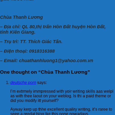
Chùa Thanh Lương
– Địa chỉ: QL 80,thị trấn Hòn Đất huyện Hòn Đất,
tỉnh Kiên Giang.
– Trụ trì: TT. Thích Giác Tấn.
– Điện thoại: 0918316388
– Email: chuathanhluong1@yahoo.com.vn
One thought on “
Chùa Thanh Lương
”
deutsche porn
says:
I’m extrmely immpressed with yoir writing skills aas welpl
as with thee laout on your weblog. Is thi a paid theme or
did you modify itt yourself?
Ayway kerp up thhe excellent qualiry writing, it’s raree to
seee a gredat blog lke this oone nowadays.