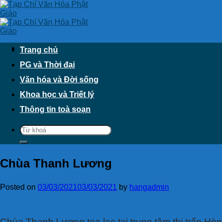
Skip
to
content
Trang chủ
PG và Thời đại
Văn hóa và Đời sống
Khoa học và Triết lý
Thông tin toà soạn
Chùa Thanh Lương
Posted on
03/03/2021
03/03/2021
by
hangadmin
Chùa Thanh Lương tọa lạc tại trung tâm thị trấn Hòn