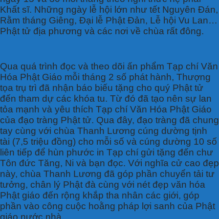
Khất sĩ. Những ngày lễ hội lớn như tết Nguyên Đán,
Rằm tháng Giêng, Đại lễ Phật Đản, Lễ hội Vu Lan…
Phật tử địa phương và các nơi về chùa rất đông.
Qua quá trình đọc và theo dõi ấn phẩm Tạp chí Văn
Hóa Phật Giáo mỗi tháng 2 số phát hành, Thượng
tọa trụ trì đã nhận báo biếu tặng cho quý Phật tử
đến tham dự các khóa tu. Từ đó đã tạo nên sự lan
tỏa mạnh và yêu thích Tạp chí Văn Hóa Phật Giáo
của đạo tràng Phật tử. Qua đây, đạo tràng đã chung
tay cùng với chùa Thanh Lương cúng dường tịnh
tài (7,5 triệu đồng) cho mỗi số và cúng dường 10 số
liên tiếp để hùn phước in Tạp chí gửi tặng đến chư
Tôn đức Tăng, Ni và bạn đọc. Với nghĩa cử cao đẹp
này, chùa Thanh Lương đã góp phần chuyển tải tư
tưởng, chân lý Phật đà cùng với nét đẹp văn hóa
Phật giáo đến rộng khắp tha nhân các giới, góp
phần vào công cuộc hoằng pháp lợi sanh của Phật
giáo nước nhà.