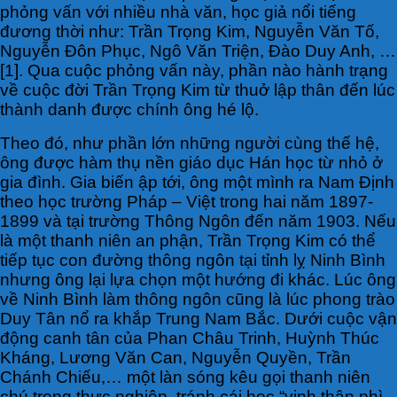
phỏng vấn với nhiều nhà văn, học giả nổi tiếng
đương thời như: Trần Trọng Kim, Nguyễn Văn Tố,
Nguyễn Đôn Phục, Ngô Văn Triện, Đào Duy Anh, …
[1]. Qua cuộc phỏng vấn này, phần nào hành trạng
về cuộc đời Trần Trọng Kim từ thuở lập thân đến lúc
thành danh được chính ông hé lộ.
Theo đó, như phần lớn những người cùng thế hệ,
ông được hàm thụ nền giáo dục Hán học từ nhỏ ở
gia đình. Gia biến ập tới, ông một mình ra Nam Định
theo học trường Pháp – Việt trong hai năm 1897-
1899 và tại trường Thông Ngôn đến năm 1903. Nếu
là một thanh niên an phận, Trần Trọng Kim có thể
tiếp tục con đường thông ngôn tại tỉnh lỵ Ninh Bình
nhưng ông lại lựa chọn một hướng đi khác. Lúc ông
về Ninh Bình làm thông ngôn cũng là lúc phong trào
Duy Tân nổ ra khắp Trung Nam Bắc. Dưới cuộc vận
động canh tân của Phan Châu Trinh, Huỳnh Thúc
Kháng, Lương Văn Can, Nguyễn Quyền, Trần
Chánh Chiếu,… một làn sóng kêu gọi thanh niên
chú trọng thực nghiệp, tránh cái học “vinh thân phì