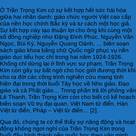
Ở Trần Trọng Kim có sự kết hợp hết sức hài hòa
giữa hai nhân danh: giáo chức người Việt cao cấp
của nền học chính Bắc kỳ và tư cách một học giả.
Sự kết hợp này tạo thuận lợi cho ông khi cùng một
số đồng nghiệp như Đặng Đình Phúc, Nguyễn Văn
Ngọc, Bùi Kỷ, Nguyễn Quang Oánh, … biên soạn
sách giáo khoa bằng chữ Quốc ngữ phục vụ nền
giáo dục tiểu học chỉ trong hai năm 1924-1926.
Không chỉ dừng lại ở lĩnh vực sư phạm, Trần Trọng
Kim còn gây sự bất ngờ cho học giới đương thời khi
cho ra đời các công trình nghiên cứu mang tính
hiện đại trong thời buổi Tây học về Nho giáo, Đạo
giáo và cả Phật giáo… Trong phần trả lời phỏng vấn
Lê Thanh, Trần Trọng Kim còn cho biết có kế hoạch
biên soạn Vũ trụ đại quan, Việt Nam từ điển, Hán
Việt từ điển, Pháp – Việt từ điển… [2].
Qua đó, chúng ta có thể thấy sự năng động và hoạt
động không ngơi nghỉ của Trần Trọng Kim trong
buổi đầu hình thành nền quốc học theo văn minh