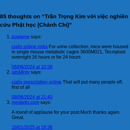
85 thoughts on “
Trần Trọng Kim với việc nghiên
cứu Phật học (Chánh Chi)
”
pogieme
says:
cialis online india
For urine collection, mice were housed
in single mouse metabolic cages 3600M021, Tecniplast
overnight 16 hours or for 24 hours
08/06/2024 at 10:38
sitsMinty
says:
cialis prescription online
That will put many people off,
first of all
08/06/2024 at 21:40
medartix.com
says:
A round of applause for your post.Much thanks again.
Great.
16/01/2025 at 18:36