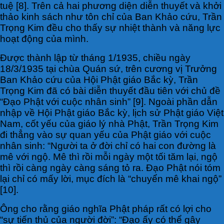
tuệ [8]. Trên cả hai phương diện diễn thuyết và khởi
thảo kinh sách như tôn chỉ của Ban Khảo cứu, Trần
Trọng Kim đều cho thấy sự nhiệt thành và năng lực
hoạt động của mình.
Được thành lập từ tháng 1/1935, chiều ngày
18/3/1935 tại chùa Quán sứ, trên cương vị Trưởng
Ban Khảo cứu của Hội Phật giáo Bắc kỳ, Trần
Trọng Kim đã có bài diễn thuyết đầu tiên với chủ đề
“Đạo Phật với cuộc nhân sinh” [9]. Ngoài phần dẫn
nhập về Hội Phật giáo Bắc kỳ, lịch sử Phật giáo Việt
Nam, cốt yếu của giáo lý nhà Phật, Trần Trọng Kim
đi thẳng vào sự quan yếu của Phật giáo với cuộc
nhân sinh: “Người ta ở đời chỉ có hai con đường là
mê với ngộ. Mê thì rồi mỗi ngày một tối tăm lại, ngộ
thì rồi càng ngày càng sáng tỏ ra. Đạo Phật nói tóm
lại chỉ có mấy lời, mục đích là “chuyển mê khai ngộ”
[10].
Ông cho rằng giáo nghĩa Phật pháp rất có lợi cho
“sự tiến thủ của người đời”: “Đạo ấy có thể gây