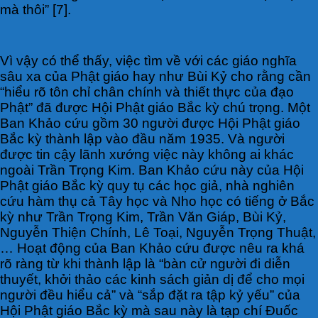
mà thôi” [7].
Vì vậy có thể thấy, việc tìm về với các giáo nghĩa
sâu xa của Phật giáo hay như Bùi Kỷ cho rằng cần
“hiểu rõ tôn chỉ chân chính và thiết thực của đạo
Phật” đã được Hội Phật giáo Bắc kỳ chú trọng. Một
Ban Khảo cứu gồm 30 người được Hội Phật giáo
Bắc kỳ thành lập vào đầu năm 1935. Và người
được tin cậy lãnh xướng việc này không ai khác
ngoài Trần Trọng Kim. Ban Khảo cứu này của Hội
Phật giáo Bắc kỳ quy tụ các học giả, nhà nghiên
cứu hàm thụ cả Tây học và Nho học có tiếng ở Bắc
kỳ như Trần Trọng Kim, Trần Văn Giáp, Bùi Kỷ,
Nguyễn Thiện Chính, Lê Toại, Nguyễn Trọng Thuật,
… Hoạt động của Ban Khảo cứu được nêu ra khá
rõ ràng từ khi thành lập là “bàn cử người đi diễn
thuyết, khởi thảo các kinh sách giản dị để cho mọi
người đều hiểu cả” và “sắp đặt ra tập kỷ yếu” của
Hội Phật giáo Bắc kỳ mà sau này là tạp chí Đuốc