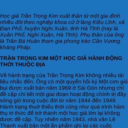
Học giả Trần Trọng Kim xuất thân từ một gia đình
nhiều đời theo nghiệp khoa cử ở làng Kiều Lĩnh, xã
Đan Phổ, huyện Nghi Xuân, tỉnh Hà Tĩnh (nay là
Xuân Phổ, Nghi Xuân, Hà Tĩnh). Phụ thân của ông
là Trần Bá Huân tham gia phong trào Cần Vương
kháng Pháp.
TRẦN TRỌNG KIM MỘT HỌC GIẢ HÀNH ĐỘNG
THỜI THUỘC ĐỊA
Về hành trạng của Trần Trọng Kim không nhiều tài
liệu nhắc đến. Ông có một quyển hồi ký Một cơn gió
bụi được xuất bản năm 1969 ở Sài Gòn nhưng chỉ
đề cập chi tiết một giai đoạn hoạt động chính trị đầy
sóng gió trong cuộc đời từ năm 1944 đến 1949.
Hành trạng thuở thiếu thời cũng như quá trình hàm
thụ tri thức để trở thành một học giả lớn lại không
được đề cập. Tuy nhiên năm 1943, nhà văn Lê
Thanh xuất bản một ấn phẩm ghi lại các cuộc