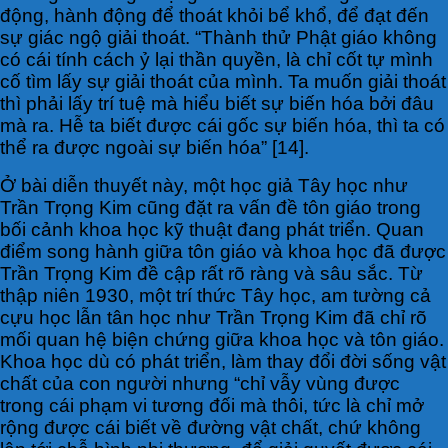
động, hành động để thoát khỏi bể khổ, để đạt đến
sự giác ngộ giải thoát. “Thành thử Phật giáo không
có cái tính cách ỷ lại thần quyền, là chỉ cốt tự mình
cố tìm lấy sự giải thoát của mình. Ta muốn giải thoát
thì phải lấy trí tuệ mà hiểu biết sự biến hóa bởi đâu
mà ra. Hễ ta biết được cái gốc sự biến hóa, thì ta có
thể ra được ngoài sự biến hóa” [14].
Ở bài diễn thuyết này, một học giả Tây học như
Trần Trọng Kim cũng đặt ra vấn đề tôn giáo trong
bối cảnh khoa học kỹ thuật đang phát triển. Quan
điểm song hành giữa tôn giáo và khoa học đã được
Trần Trọng Kim đề cập rất rõ ràng và sâu sắc. Từ
thập niên 1930, một trí thức Tây học, am tường cả
cựu học lẫn tân học như Trần Trọng Kim đã chỉ rõ
mối quan hệ biện chứng giữa khoa học và tôn giáo.
Khoa học dù có phát triển, làm thay đổi đời sống vật
chất của con người nhưng “chỉ vẫy vùng được
trong cái phạm vi tương đối mà thôi, tức là chỉ mở
rộng được cái biết về đường vật chất, chứ không