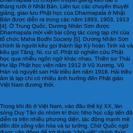
tháng rưỡi ở Nhật Bản. Liên tục các chuyến thuyết
giảng, giao lưu Phật học của Dharmapala ở Nhật
Bản được diễn ra trong các năm 1893, 1903, 1913
[4]. Ở Trung Quốc, Dương Nhân Sơn được
Dharmapala mời viết bài cộng tác cùng tạp chí của
tổ chức Maha Bodhi Society [5]. Dương Nhân Sơn
chính là người kêu gọi thành lập Kỳ hoàn Tinh xá và
kêu gọi Tăng, Ni, cư sĩ, Phật tử nghiên cứu Phật
học qua nhiều ngôn ngữ khác nhau. Thiền sư Thái
Hư lập Phật học viện năm 1912 ở Vũ Xương, Vũ
Hán và nguyệt san Hải triều âm năm 1918. Hải triều
âm là tạp chí có nhiều ảnh hưởng đến Phật giáo
Việt Nam đương thời.
Trong khi đó ở Việt Nam, vào đầu thế kỷ XX, làn
sóng Duy Tân do nhóm trí thức Nho học cấp tiến đã
diễn ra trên nhiều phương diện, tác động mạnh mẽ
đến đời sống văn hóa và tư tưởng. Chữ Quốc ngữ
được vận động để trở thành “chữ viết” chính thức,