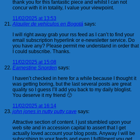
thank you for this fantastic piece and whilst I can not
concur with it in totality, I value your viewpoint.
11/02/2025 at 13:53
Alquiler de vehículos en Bogotá
says:
I will right away grab your rss feed as I can’t to find your
email subscription hyperlink or e-newsletter service. Do
you have any? Please permit me understand in order that
I could subscribe. Thanks.
11/02/2025 at 15:08
Earnestine Snorden
says:
I haven’t checked in here for a while because I thought it
was getting boring, but the last several posts are great
quality so I guess I’ll add you back to my daily bloglist.
You deserve it my friend 🙂
11/02/2025 at 16:14
john jones in nutty putty cave
says:
Attractive section of content. I just stumbled upon your
web site and in accession capital to assert that I get
actually loved account your blog posts. Anyway I will be
subscribing to your feeds and even I fulfillment you get