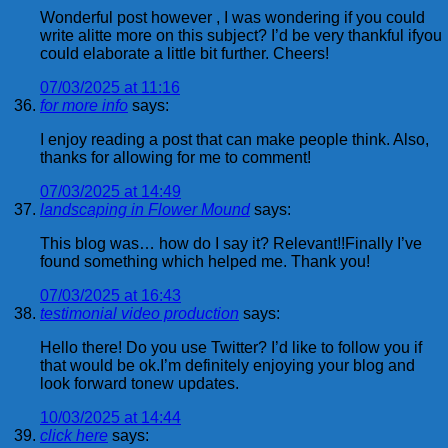
Wonderful post however , I was wondering if you could
write alitte more on this subject? I’d be very thankful ifyou
could elaborate a little bit further. Cheers!
07/03/2025 at 11:16
for more info
says:
I enjoy reading a post that can make people think. Also,
thanks for allowing for me to comment!
07/03/2025 at 14:49
landscaping in Flower Mound
says:
This blog was… how do I say it? Relevant!!Finally I’ve
found something which helped me. Thank you!
07/03/2025 at 16:43
testimonial video production
says:
Hello there! Do you use Twitter? I’d like to follow you if
that would be ok.I’m definitely enjoying your blog and
look forward tonew updates.
10/03/2025 at 14:44
click here
says: