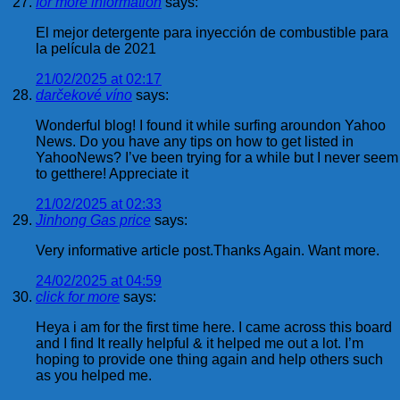
for more information
says:
El mejor detergente para inyección de combustible para
la película de 2021
21/02/2025 at 02:17
darčekové víno
says:
Wonderful blog! I found it while surfing aroundon Yahoo
News. Do you have any tips on how to get listed in
YahooNews? I’ve been trying for a while but I never seem
to getthere! Appreciate it
21/02/2025 at 02:33
Jinhong Gas price
says:
Very informative article post.Thanks Again. Want more.
24/02/2025 at 04:59
click for more
says:
Heya i am for the first time here. I came across this board
and I find It really helpful & it helped me out a lot. I’m
hoping to provide one thing again and help others such
as you helped me.