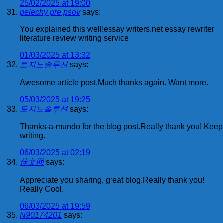
25/02/2025 at 19:00
pelechy pre psov
says:
You explained this well!essay writers.net essay rewriter
literature review writing service
01/03/2025 at 13:32
토지노솔루션
says:
Awesome article post.Much thanks again. Want more.
05/03/2025 at 19:25
토지노솔루션
says:
Thanks-a-mundo for the blog post.Really thank you! Keep
writing.
06/03/2025 at 02:19
佳文网
says:
Appreciate you sharing, great blog.Really thank you!
Really Cool.
06/03/2025 at 19:59
N90174201
says: