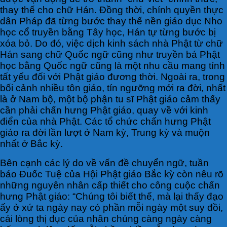
thay thế cho chữ Hán. Đồng thời, chính quyền thực
dân Pháp đã từng bước thay thế nền giáo dục Nho
học cổ truyền bằng Tây học, Hán tự từng bước bị
xóa bỏ. Do đó, việc dịch kinh sách nhà Phật từ chữ
Hán sang chữ Quốc ngữ cũng như truyền bá Phật
học bằng Quốc ngữ cũng là một nhu cầu mang tính
tất yếu đối với Phật giáo đương thời. Ngoài ra, trong
bối cảnh nhiều tôn giáo, tín ngưỡng mới ra đời, nhất
là ở Nam bộ, một bộ phận tu sĩ Phật giáo cảm thấy
cần phải chấn hưng Phật giáo, quay về với kinh
điển của nhà Phật. Các tổ chức chấn hưng Phật
giáo ra đời lần lượt ở Nam kỳ, Trung kỳ và muộn
nhất ở Bắc kỳ.
Bên cạnh các lý do về vấn đề chuyển ngữ, tuần
báo Đuốc Tuệ của Hội Phật giáo Bắc kỳ còn nêu rõ
những nguyên nhân cấp thiết cho công cuộc chấn
hưng Phật giáo: “Chúng tôi biết thế, mà lại thấy đạo
ấy ở xứ ta ngày nay có phần mỗi ngày một suy đồi,
cái lòng thị dục của nhân chúng càng ngày càng