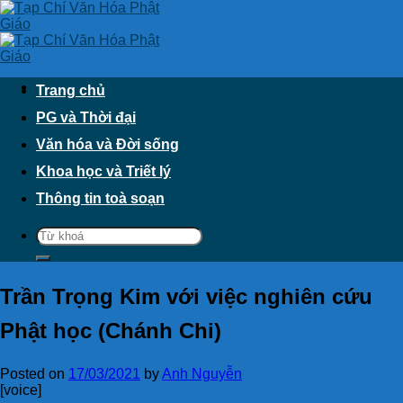
Skip
to
content
Trang chủ
PG và Thời đại
Văn hóa và Đời sống
Khoa học và Triết lý
Thông tin toà soạn
Trần Trọng Kim với việc nghiên cứu
Phật học (Chánh Chi)
Posted on
17/03/2021
by
Anh Nguyễn
[voice]