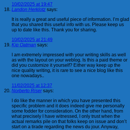
10/02/2025 at 19:47
Landon Herklotz
says:
It is really a great and useful piece of information. I’m glad
that you shared this useful info with us. Please keep us
up to date like this. Thank you for sharing.
10/02/2025 at 21:49
Kip Oatman
says:
I am extremely impressed with your writing skills as well
as with the layout on your weblog. Is this a paid theme or
did you customize it yourself? Either way keep up the
nice quality writing, it is rare to see a nice blog like this
one nowadays..
11/02/2025 at 12:37
Norberto Riser
says:
I do like the manner in which you have presented this
specific problem and it does indeed give me personally
some fodder for consideration. On the other hand, from
what precisely I have witnessed, I only trust when the
actual remarks pile on that folks keep on issue and don’t
start on a tirade regarding the news du jour. Anyway,