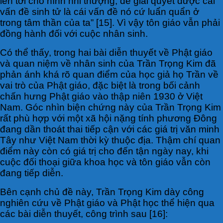
lên tới chỗ hình nhi thượng, để giải quyết được cái
vấn đề sinh tử là cái vấn đề nó cứ luẩn quẩn ở
trong tâm thần của ta” [15]. Vì vậy tôn giáo vẫn phải
đồng hành đối với cuộc nhân sinh.
Có thể thấy, trong hai bài diễn thuyết về Phật giáo
và quan niệm về nhân sinh của Trần Trọng Kim đã
phản ánh khá rõ quan điểm của học giả họ Trần về
vai trò của Phật giáo, đặc biệt là trong bối cảnh
chấn hưng Phật giáo vào thập niên 1930 ở Việt
Nam. Góc nhìn biện chứng này của Trần Trọng Kim
rất phù hợp với một xã hội nặng tính phương Đông
đang dần thoát thai tiếp cận với các giá trị văn minh
Tây như Việt Nam thời kỳ thuộc địa. Thậm chí quan
điểm này còn có giá trị cho đến tận ngày nay, khi
cuộc đối thoại giữa khoa học và tôn giáo vẫn còn
đang tiếp diễn.
Bên cạnh chủ đề này, Trần Trọng Kim dày công
nghiên cứu về Phật giáo và Phật học thể hiện qua
các bài diễn thuyết, công trình sau [16]: