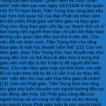
Trong bài diễn thuyết “Quan niệm về cuộc nhân
sinh” một năm sau vào ngày 18/1/1936 ở Hội quán
Hội Trí Tri Nam Định, Trần Trọng Kim càng làm sâu
sắc hơn mối quan hệ của đạo Phật với nhân sinh
khi đối chiếu Phật giáo với Nho giáo và Đạo giáo.
Ông cho rằng Đạo giáo vốn lấy sự “thanh tĩnh vô vi”
làm trọng nên người theo Đạo chỉ cần tìm thấy Đạo
không cần quan tâm đến mọi thứ ở trên đời. Cho
nên đối với nhân sinh, Trần Trọng Kim cho rằng
Đạo giáo là một học thuyết “yếm thế” [12]. Còn với
Nho giáo, theo Trần Trọng Kim, học thuyết này chú
trọng đến tính xử thế theo lẽ điều hòa ở trong thế
gian nên mới đặt ra tôn ti trật tự để người đời làm
theo. Cho nên Nho giáo hợp với thời bình, với một
lối cứ tuân theo trật tự đã có sẵn ít có sự thay đổi
nên “việc tiến thủ của văn hóa Nho giáo rất chậm”
[13]. Còn với Phật giáo, Trần Trọng Kim cho rằng
tôn giáo này luôn khuyên con người hướng đến sự
vận động, tiến hóa. Dù Phật giáo cũng đặt con
người trong cái vô cùng vô tận của vũ trụ nhưng
con người trong Phật giáo luôn là con người hành