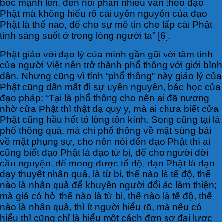
bốc mạnh lên, đến nỗi phần nhiều vẫn theo đạo
Phật mà không hiểu rõ cái uyên nguyên của đạo
Phật là thế nào, để cho sự mê tín che lấp cái Phật
tính sáng suốt ở trong lòng người ta” [6].
Phật giáo với đạo lý của mình gần gũi với tâm tình
của người Việt nên trở thành phổ thông với giới bình
dân. Nhưng cũng vì tính “phổ thông” này giáo lý của
Phật cũng dần mất đi sự uyên nguyên, bác học của
đạo pháp: “Tại là phổ thông cho nên ai đã nương
nhờ cửa Phật thì thật dạ quy y, mà ai chưa biết cửa
Phật cũng hầu hết tỏ lòng tôn kính. Song cũng tại là
phổ thông quá, mà chỉ phổ thông về mặt sùng bái
về mặt phụng sự, cho nên nói đến đạo Phật thì ai
cũng biết đạo Phật là đạo từ bi, để cho người đời
cầu nguyện, để mong được tế độ, đạo Phật là đạo
dạy thuyết nhân quả, là từ bi, thế nào là tế độ, thế
nào là nhân quả để khuyên người đổi ác làm thiện;
mà giá có hỏi thế nào là từ bi, thế nào là tế độ, thế
nào là nhân quả, thì ít người hiểu rõ, mà nếu có
hiểu thì cũng chỉ là hiểu một cách đơn sơ đại lược