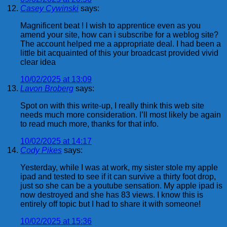
Casey Cywinski
says:
Magnificent beat ! I wish to apprentice even as you
amend your site, how can i subscribe for a weblog site?
The account helped me a appropriate deal. I had been a
little bit acquainted of this your broadcast provided vivid
clear idea
10/02/2025 at 13:09
Lavon Broberg
says:
Spot on with this write-up, I really think this web site
needs much more consideration. I’ll most likely be again
to read much more, thanks for that info.
10/02/2025 at 14:17
Cody Pikes
says:
Yesterday, while I was at work, my sister stole my apple
ipad and tested to see if it can survive a thirty foot drop,
just so she can be a youtube sensation. My apple ipad is
now destroyed and she has 83 views. I know this is
entirely off topic but I had to share it with someone!
10/02/2025 at 15:36