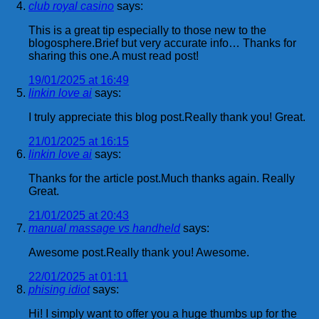
club royal casino
says:
This is a great tip especially to those new to the
blogosphere.Brief but very accurate info… Thanks for
sharing this one.A must read post!
19/01/2025 at 16:49
linkin love ai
says:
I truly appreciate this blog post.Really thank you! Great.
21/01/2025 at 16:15
linkin love ai
says:
Thanks for the article post.Much thanks again. Really
Great.
21/01/2025 at 20:43
manual massage vs handheld
says:
Awesome post.Really thank you! Awesome.
22/01/2025 at 01:11
phising idiot
says:
Hi! I simply want to offer you a huge thumbs up for the