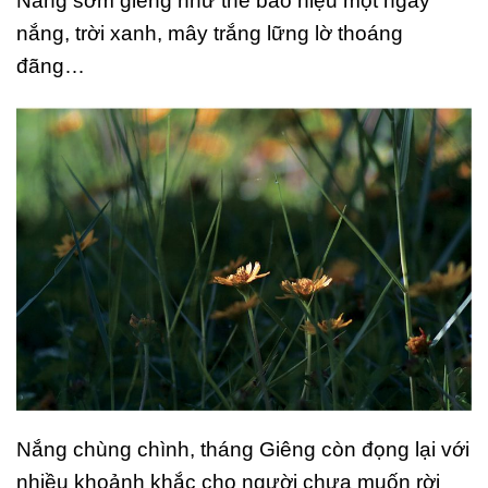
Nắng sớm giêng như thế báo hiệu một ngày
nắng, trời xanh, mây trắng lững lờ thoáng
đãng…
Nắng chùng chình, tháng Giêng còn đọng lại với
nhiều khoảnh khắc cho người chưa muốn rời