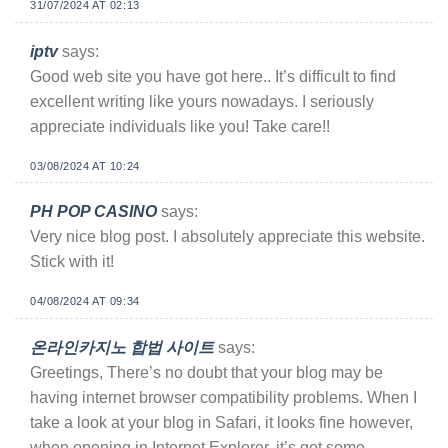
31/07/2024 AT 02:13
iptv
says:
Good web site you have got here.. It’s difficult to find
excellent writing like yours nowadays. I seriously
appreciate individuals like you! Take care!!
03/08/2024 AT 10:24
PH POP CASINO
says:
Very nice blog post. I absolutely appreciate this website.
Stick with it!
04/08/2024 AT 09:34
온라인카지노 합법 사이트
says:
Greetings, There’s no doubt that your blog may be
having internet browser compatibility problems. When I
take a look at your blog in Safari, it looks fine however,
when opening in Internet Explorer, it’s got some