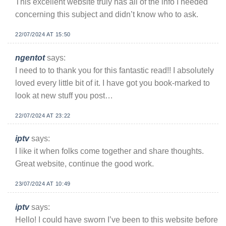
This excellent website truly has all of the info I needed
concerning this subject and didn’t know who to ask.
22/07/2024 AT 15:50
ngentot
says:
I need to to thank you for this fantastic read!! I absolutely
loved every little bit of it. I have got you book-marked to
look at new stuff you post…
22/07/2024 AT 23:22
iptv
says:
I like it when folks come together and share thoughts.
Great website, continue the good work.
23/07/2024 AT 10:49
iptv
says:
Hello! I could have sworn I’ve been to this website before