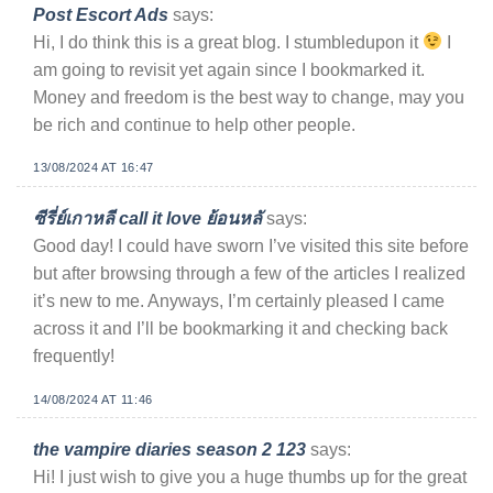
Post Escort Ads
says:
Hi, I do think this is a great blog. I stumbledupon it
I
am going to revisit yet again since I bookmarked it.
Money and freedom is the best way to change, may you
be rich and continue to help other people.
13/08/2024 AT 16:47
ซีรี่ย์เกาหลี call it love ย้อนหลั
says:
Good day! I could have sworn I’ve visited this site before
but after browsing through a few of the articles I realized
it’s new to me. Anyways, I’m certainly pleased I came
across it and I’ll be bookmarking it and checking back
frequently!
14/08/2024 AT 11:46
the vampire diaries season 2 123
says:
Hi! I just wish to give you a huge thumbs up for the great