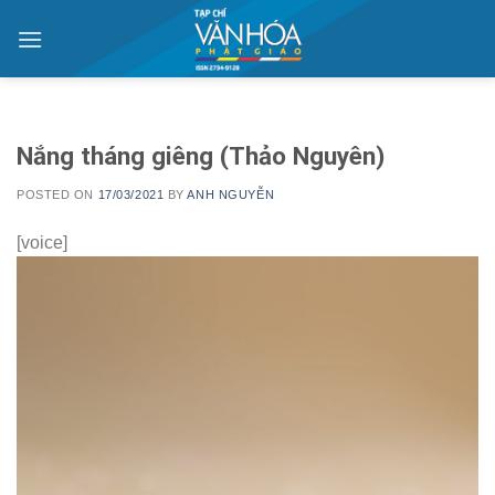
Skip
to
content
Nắng tháng giêng (Thảo Nguyên)
POSTED ON
17/03/2021
BY
ANH NGUYỄN
[voice]