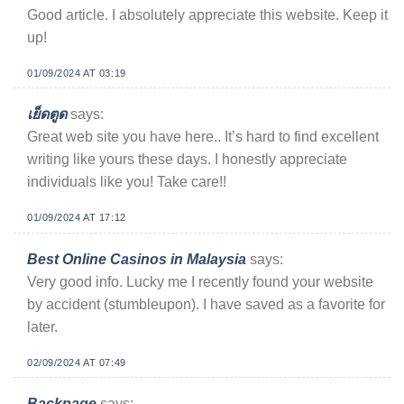
Good article. I absolutely appreciate this website. Keep it
up!
01/09/2024 AT 03:19
เย็ดตูด
says:
Great web site you have here.. It’s hard to find excellent
writing like yours these days. I honestly appreciate
individuals like you! Take care!!
01/09/2024 AT 17:12
Best Online Casinos in Malaysia
says:
Very good info. Lucky me I recently found your website
by accident (stumbleupon). I have saved as a favorite for
later.
02/09/2024 AT 07:49
Backpage
says: