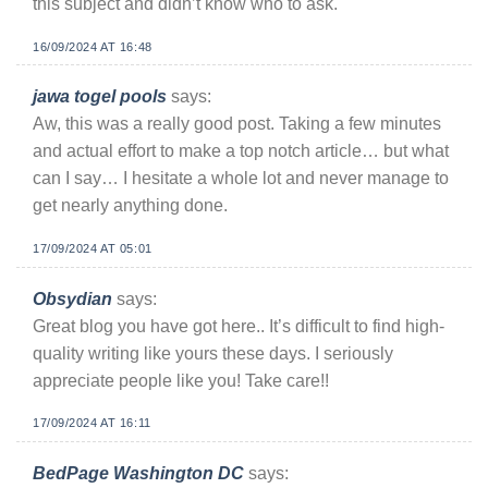
this subject and didn’t know who to ask.
16/09/2024 AT 16:48
jawa togel pools
says:
Aw, this was a really good post. Taking a few minutes
and actual effort to make a top notch article… but what
can I say… I hesitate a whole lot and never manage to
get nearly anything done.
17/09/2024 AT 05:01
Obsydian
says:
Great blog you have got here.. It’s difficult to find high-
quality writing like yours these days. I seriously
appreciate people like you! Take care!!
17/09/2024 AT 16:11
BedPage Washington DC
says: