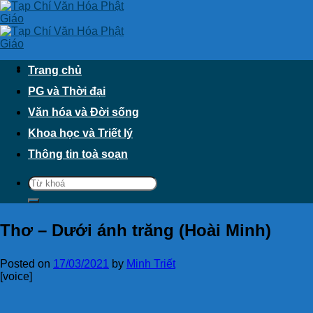
Skip
to
content
Trang chủ
PG và Thời đại
Văn hóa và Đời sống
Khoa học và Triết lý
Thông tin toà soạn
Thơ – Dưới ánh trăng (Hoài Minh)
Posted on
17/03/2021
by
Minh Triết
[voice]