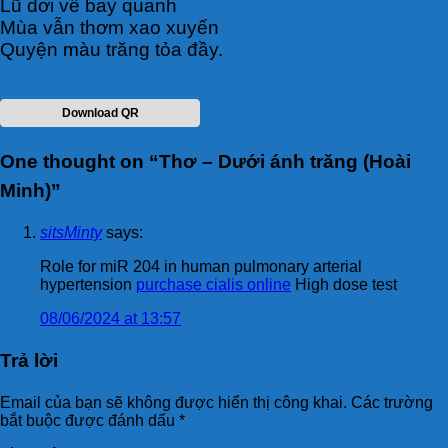
Lũ dơi về bay quanh
Mùa vẫn thơm xao xuyến
Quyện màu trăng tỏa đầy.
Download QR
One thought on “
Thơ – Dưới ánh trăng (Hoài
Minh)
”
sitsMinty
says:
Role for miR 204 in human pulmonary arterial
hypertension
purchase cialis online
High dose test
08/06/2024 at 13:57
Trả lời
Email của bạn sẽ không được hiển thị công khai.
Các trường
bắt buộc được đánh dấu
*