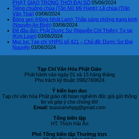
PHẬT GIÁO TRONG THỜI ĐẠI SỐ
05/06/2024
Tiếng chuông chùa (Tôn Nữ Mỹ Hạnh); Lễ chùa (Trần
Văn Thái)
03/06/2024
Bóng sen (Hồng Nhật Lam); Thắp sáng những trang kinh
(Nguyễn An Bình)
03/06/2024
Đê đầu đức Phật Dược Sư (Nguyễn Chí Thiện); Tự tại
(Kim Loan)
03/06/2024
Mục lục Tạp chí VHPG số 421 – Chủ đề: Dược Sư Đại
Nguyện
03/06/2024
Tạp Chí Văn Hóa Phật Giáo
Phát hành vào ngày 01 và 15 hàng tháng
Phụ trách kỹ thuật: 0982760624
Ý kiến bạn đọc
Tạp chí văn hóa Phật giáo rất hoan nghênh độc giả gửi thông
tin và góp ý cho chúng tôi!
Email:
toasoanvhpg@gmail.com
Tổng biên tập
HT. Thích Hải Ấn
Phó Tổng biên tập Thường trực