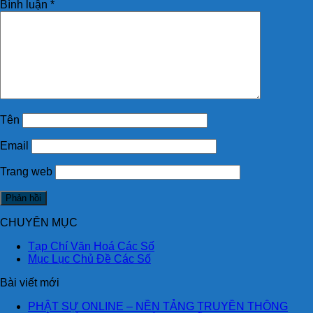
Bình luận
*
Tên
Email
Trang web
CHUYÊN MỤC
Tạp Chí Văn Hoá Các Số
Mục Lục Chủ Đề Các Số
Bài viết mới
PHẬT SỰ ONLINE – NỀN TẢNG TRUYỀN THÔNG