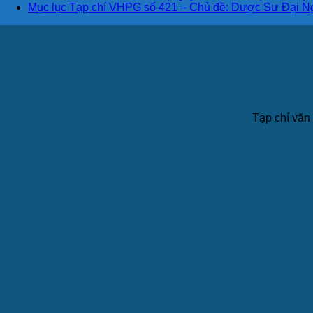
Mục lục Tạp chí VHPG số 421 – Chủ đề: Dược Sư Đại N
Tạp chí văn 