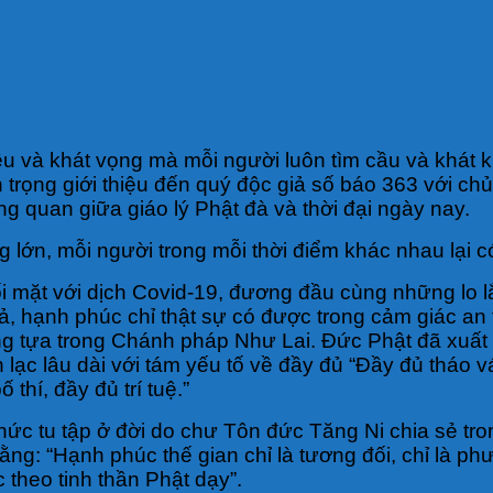
iêu và khát vọng mà mỗi người luôn tìm cầu và khá
 trọng giới thiệu đến quý độc giả số báo 363 với ch
ng quan giữa giáo lý Phật đà và thời đại ngày nay.
g lớn, mỗi người trong mỗi thời điểm khác nhau lại
i mặt với dịch Covid-19, đương đầu cùng những lo lắ
cả, hạnh phúc chỉ thật sự có được trong cảm giác an t
ng tựa trong Chánh pháp Như Lai. Đức Phật đã xuất h
lạc lâu dài với tám yếu tố về đầy đủ “Ðầy đủ tháo v
 thí, đầy đủ trí tuệ.”
ức tu tập ở đời do chư Tôn đức Tăng Ni chia sẻ tr
g: “Hạnh phúc thế gian chỉ là tương đối, chỉ là phươ
 theo tinh thần Phật dạy”.