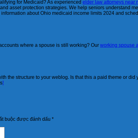
ualifying for Medicaid? As experienced
elder law attorneys near
 and asset protection strategies. We help seniors understand me
 information about Ohio medicaid income limits 2024 and schedu
accounts where a spouse is still working? Our
working spouse a
ith the structure to your weblog. Is that this a paid theme or di
ys
!
ắt buộc được đánh dấu
*