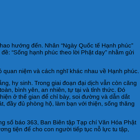
t khao hướng đến. Nhân “Ngày Quốc tế Hạnh phúc”
ủ đề: “Sống hạnh phúc theo lời Phật dạy” nhằm gửi
 có quan niệm và cách nghĩ khác nhau về Hạnh phúc.
ng, hy sinh. Trong giai đoạn đại dịch vẫn còn căng
oàn, bình yên, an nhiên, tự tại và tỉnh thức. Đó
iện ở thế gian để chỉ bày, soi đường và dẫn dắt
át, đầy đủ phòng hộ, làm bạn với thiện, sống thăng
ong số báo 363, Ban Biên tập Tạp chí Văn Hóa Phật
ng tiện để cho con người tiếp tục nỗ lực tu tập,