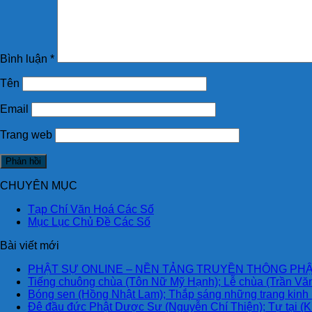
Bình luận
*
Tên
Email
Trang web
CHUYÊN MỤC
Tạp Chí Văn Hoá Các Số
Mục Lục Chủ Đề Các Số
Bài viết mới
PHẬT SỰ ONLINE – NỀN TẢNG TRUYỀN THÔNG PHẬ
Tiếng chuông chùa (Tôn Nữ Mỹ Hạnh); Lễ chùa (Trần Văn
Bóng sen (Hồng Nhật Lam); Thắp sáng những trang kinh
Đê đầu đức Phật Dược Sư (Nguyễn Chí Thiện); Tự tại (K