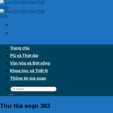
Skip
to
content
Trang chủ
PG và Thời đại
Văn hóa và Đời sống
Khoa học và Triết lý
Thông tin toà soạn
Thư tòa soạn 363