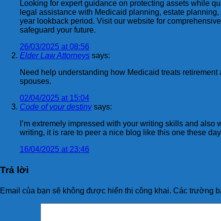
Looking for expert guidance on protecting assets while q
legal assistance with Medicaid planning, estate planning,
year lookback period. Visit our website for comprehensive
safeguard your future.
26/03/2025 at 08:56
Elder Law Attorneys
says:
Need help understanding how Medicaid treats retirement 
spouses.
02/04/2025 at 15:04
Code of your destiny
says:
I’m extremely impressed with your writing skills and also w
writing, it is rare to peer a nice blog like this one these da
16/04/2025 at 23:46
Trả lời
Email của bạn sẽ không được hiển thị công khai.
Các trường b