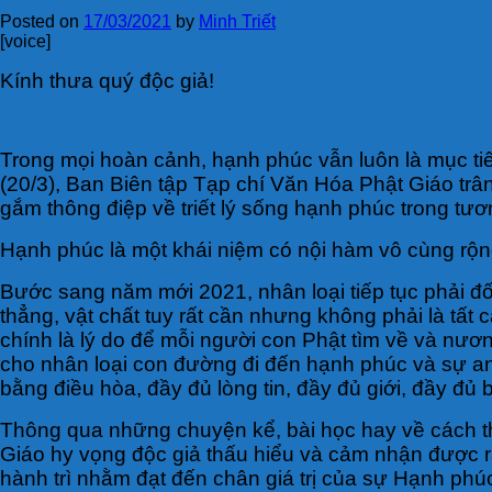
Posted on
17/03/2021
by
Minh Triết
[voice]
Kính thưa quý độc giả!
Trong mọi hoàn cảnh, hạnh phúc vẫn luôn là mục t
(20/3), Ban Biên tập Tạp chí Văn Hóa Phật Giáo trân
gắm thông điệp về triết lý sống hạnh phúc trong tươ
Hạnh phúc là một khái niệm có nội hàm vô cùng rộn
Bước sang năm mới 2021, nhân loại tiếp tục phải đố
thẳng, vật chất tuy rất cần nhưng không phải là tất 
chính là lý do để mỗi người con Phật tìm về và nươ
cho nhân loại con đường đi đến hạnh phúc và sự an 
bằng điều hòa, đầy đủ lòng tin, đầy đủ giới, đầy đủ bố
Thông qua những chuyện kể, bài học hay về cách th
Giáo hy vọng độc giả thấu hiểu và cảm nhận được rằn
hành trì nhằm đạt đến chân giá trị của sự Hạnh phúc