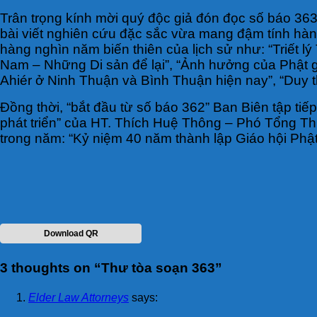
Trân trọng kính mời quý độc giả đón đọc số báo 363
bài viết nghiên cứu đặc sắc vừa mang đậm tính hàn
hàng nghìn năm biến thiên của lịch sử như: “Triết 
Nam – Những Di sản để lại”, “Ảnh hưởng của Phật g
Ahiér ở Ninh Thuận và Bình Thuận hiện nay”, “Duy 
Đồng thời, “bắt đầu từ số báo 362” Ban Biên tập tiế
phát triển” của HT. Thích Huệ Thông – Phó Tổng T
trong năm: “Kỷ niệm 40 năm thành lập Giáo hội Phật
Download QR
3 thoughts on “
Thư tòa soạn 363
”
Elder Law Attorneys
says: