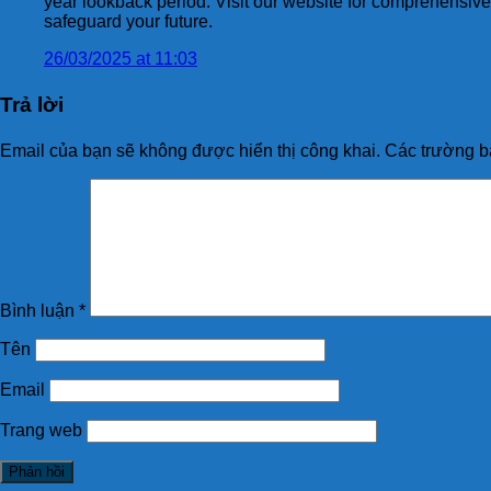
year lookback period. Visit our website for comprehensive
safeguard your future.
26/03/2025 at 11:03
Trả lời
Email của bạn sẽ không được hiển thị công khai.
Các trường b
Bình luận
*
Tên
Email
Trang web