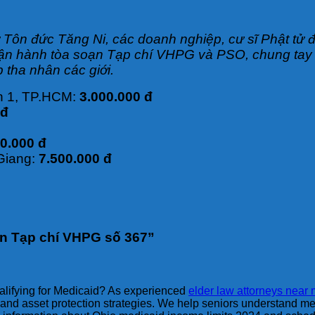
ư Tôn đức Tăng Ni, các doanh nghiệp, cư sĩ Phật tử
í vận hành tòa soạn Tạp chí VHPG và PSO, chung ta
 tha nhân các giới.
n 1, TP.HCM:
3.000.000 đ
 đ
0.000 đ
Giang:
7.500.000 đ
n Tạp chí VHPG số 367
”
ualifying for Medicaid? As experienced
elder law attorneys near
 and asset protection strategies. We help seniors understand me