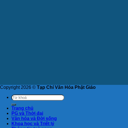
Copyright 2026 ©
Tạp Chí Văn Hóa Phật Giáo
Trang chủ
PG và Thời đại
Văn hóa và Đời sống
Khoa học và Triết lý