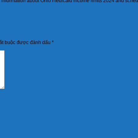
 information about Ohio medicaid income limits 2024 and schedu
ắt buộc được đánh dấu
*