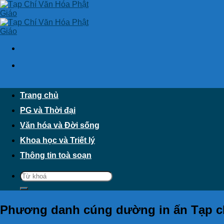
Skip
to
content
Trang chủ
PG và Thời đại
Văn hóa và Đời sống
Khoa học và Triết lý
Thông tin toà soạn
Phương danh cúng dường in ấn Tạp c