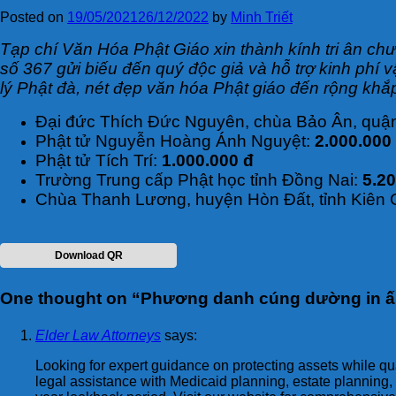
Posted on
19/05/2021
26/12/2022
by
Minh Triết
Tạp chí Văn Hóa Phật Giáo xin thành kính tri ân ch
số 367 gửi biếu đến quý độc giả và hỗ trợ kinh ph
lý Phật đà, nét đẹp văn hóa Phật giáo đến rộng khắp
Đại đức Thích Đức Nguyên, chùa Bảo Ân, quậ
Phật tử Nguyễn Hoàng Ánh Nguyệt:
2.000.000
Phật tử Tích Trí:
1.000.000 đ
Trường Trung cấp Phật học tỉnh Đồng Nai:
5.20
Chùa Thanh Lương, huyện Hòn Đất, tỉnh Kiên 
Download QR
One thought on “
Phương danh cúng dường in ấ
Elder Law Attorneys
says:
Looking for expert guidance on protecting assets while q
legal assistance with Medicaid planning, estate planning,