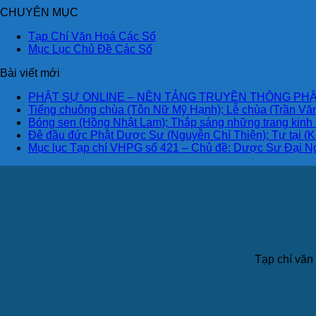
CHUYÊN MỤC
Tạp Chí Văn Hoá Các Số
Mục Lục Chủ Đề Các Số
Bài viết mới
PHẬT SỰ ONLINE – NỀN TẢNG TRUYỀN THÔNG PHẬ
Tiếng chuông chùa (Tôn Nữ Mỹ Hạnh); Lễ chùa (Trần Văn
Bóng sen (Hồng Nhật Lam); Thắp sáng những trang kinh
Đê đầu đức Phật Dược Sư (Nguyễn Chí Thiện); Tự tại (K
Mục lục Tạp chí VHPG số 421 – Chủ đề: Dược Sư Đại N
Tạp chí văn 