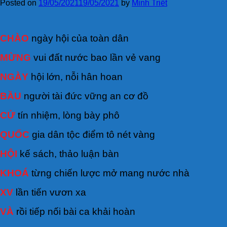
Posted on
19/05/2021
19/05/2021
by
Minh Triết
CHÀO
ngày hội của toàn dân
MỪNG
vui đất nước bao lần vẻ vang
NGÀY
hội lớn, nỗi hân hoan
BẦU
người tài đức vững an cơ đồ
CỬ
tín nhiệm, lòng bày phô
QUỐC
gia dân tộc điểm tô nét vàng
HỘI
kế sách, thảo luận bàn
KHOÁ
từng chiến lược mở mang nước nhà
XV
lần tiến vươn xa
VÀ
rồi tiếp nối bài ca khải hoàn