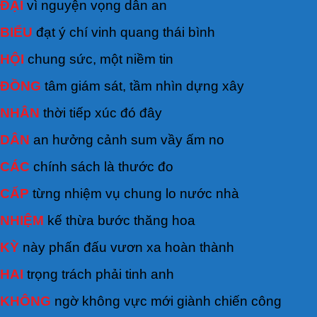
ĐẠI
vì nguyện vọng dân an
BIỂU
đạt ý chí vinh quang thái bình
HỘI
chung sức, một niềm tin
ĐỒNG
tâm giám sát, tầm nhìn dựng xây
NHÂN
thời tiếp xúc đó đây
DÂN
an hưởng cảnh sum vầy ấm no
CÁC
chính sách là thước đo
CẤP
từng nhiệm vụ chung lo nước nhà
NHIỆM
kế thừa bước thăng hoa
KỲ
này phấn đấu vươn xa hoàn thành
HAI
trọng trách phải tinh anh
KHÔNG
ngờ không vực mới giành chiến công