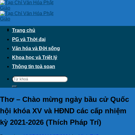
Skip
to
content
Trang chủ
PG và Thời đại
Văn hóa và Đời sống
Khoa học và Triết lý
Thông tin toà soạn
Thơ – Chào mừng ngày bầu cử Quốc
hội khóa XV và HĐND các cấp nhiệm
kỳ 2021-2026 (Thích Pháp Trí)