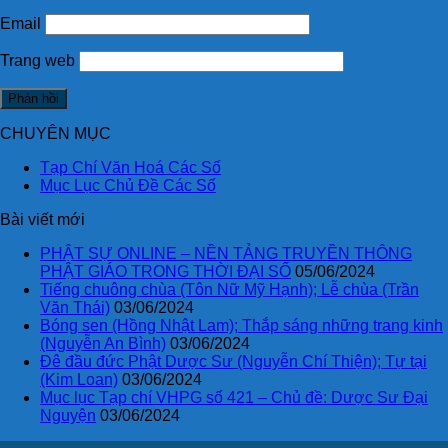
Email
Trang web
CHUYÊN MỤC
Tạp Chí Văn Hoá Các Số
Mục Lục Chủ Đề Các Số
Bài viết mới
PHẬT SỰ ONLINE – NỀN TẢNG TRUYỀN THÔNG
PHẬT GIÁO TRONG THỜI ĐẠI SỐ
05/06/2024
Tiếng chuông chùa (Tôn Nữ Mỹ Hạnh); Lễ chùa (Trần
Văn Thái)
03/06/2024
Bóng sen (Hồng Nhật Lam); Thắp sáng những trang kinh
(Nguyễn An Bình)
03/06/2024
Đê đầu đức Phật Dược Sư (Nguyễn Chí Thiện); Tự tại
(Kim Loan)
03/06/2024
Mục lục Tạp chí VHPG số 421 – Chủ đề: Dược Sư Đại
Nguyện
03/06/2024