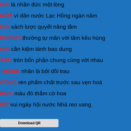
HAI
là nhân đức một lòng
MỐT
vì dân nước Lạc Hồng ngàn năm
HAI
sách lược quyết nâng tầm
KHÔNG
thường tự mãn với tâm kêu hùng
HAI
cần kiệm tánh bao dung
SÁU
tròn bổn phận chung cùng với nhau
THÀNH
nhân là bởi dồi trau
CÔNG
rèn phẩm chất trước sau vẹn hoà
RỰC
màu đỏ thắm cờ hoa
RỠ
vui ngày hội nước Nhà reo vang.
Download QR