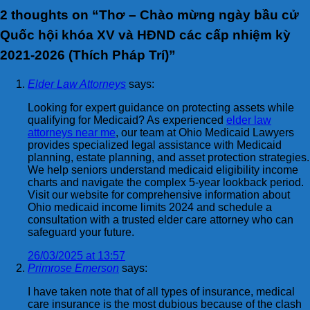
2 thoughts on “
Thơ – Chào mừng ngày bầu cử
Quốc hội khóa XV và HĐND các cấp nhiệm kỳ
2021-2026 (Thích Pháp Trí)
”
Elder Law Attorneys
says:
Looking for expert guidance on protecting assets while
qualifying for Medicaid? As experienced
elder law
attorneys near me
, our team at Ohio Medicaid Lawyers
provides specialized legal assistance with Medicaid
planning, estate planning, and asset protection strategies.
We help seniors understand medicaid eligibility income
charts and navigate the complex 5-year lookback period.
Visit our website for comprehensive information about
Ohio medicaid income limits 2024 and schedule a
consultation with a trusted elder care attorney who can
safeguard your future.
26/03/2025 at 13:57
Primrose Emerson
says:
I have taken note that of all types of insurance, medical
care insurance is the most dubious because of the clash