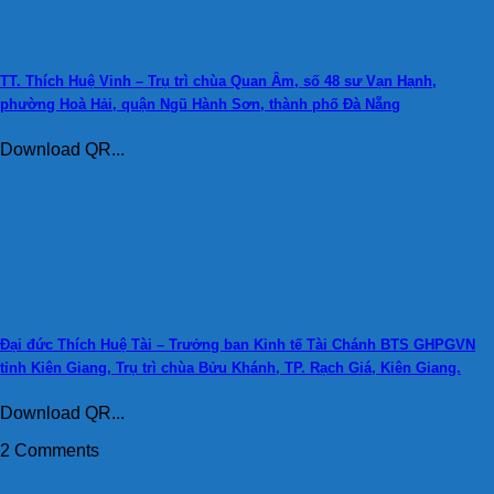
TT. Thích Huệ Vinh – Trụ trì chùa Quan Âm, số 48 sư Vạn Hạnh,
phường Hoà Hải, quận Ngũ Hành Sơn, thành phố Đà Nẵng
Download QR...
Đại đức Thích Huệ Tài – Trưởng ban Kinh tế Tài Chánh BTS GHPGVN
tỉnh Kiên Giang, Trụ trì chùa Bửu Khánh, TP. Rạch Giá, Kiên Giang.
Download QR...
2 Comments