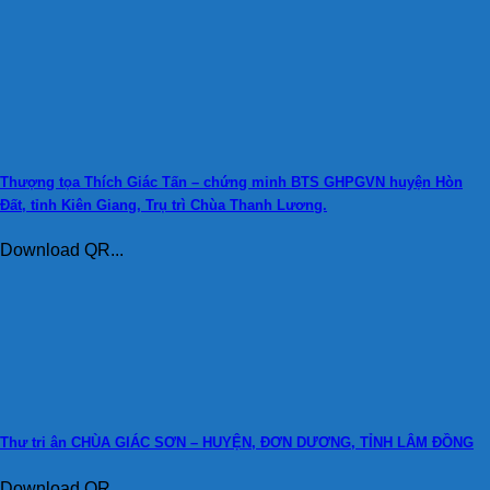
Thượng tọa Thích Giác Tấn – chứng minh BTS GHPGVN huyện Hòn
Đất, tỉnh Kiên Giang, Trụ trì Chùa Thanh Lương.
Download QR...
Thư tri ân CHÙA GIÁC SƠN – HUYỆN, ĐƠN DƯƠNG, TỈNH LÂM ĐỒNG
Download QR...