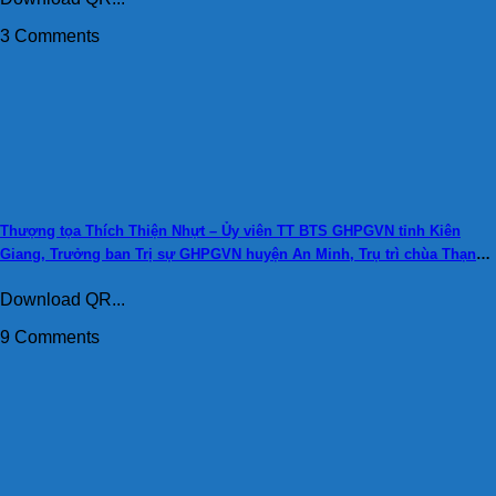
3 Comments
Thượng tọa Thích Thiện Nhựt – Ủy viên TT BTS GHPGVN tỉnh Kiên
Giang, Trưởng ban Trị sự GHPGVN huyện An Minh, Trụ trì chùa Thạnh
An.
Download QR...
9 Comments