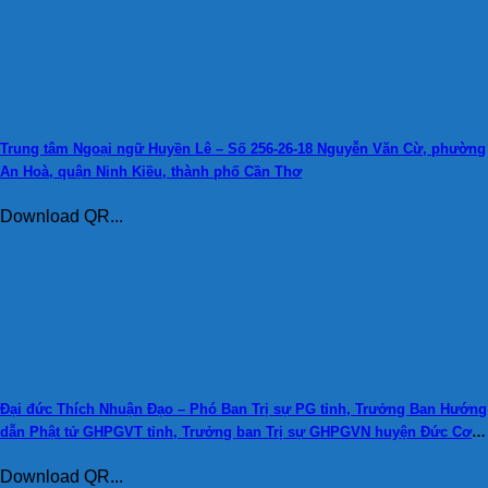
Trung tâm Ngoại ngữ Huyền Lê – Số 256-26-18 Nguyễn Văn Cừ, phường
An Hoà, quận Ninh Kiều, thành phố Cần Thơ
Download QR...
Đại đức Thích Nhuận Đạo – Phó Ban Trị sự PG tỉnh, Trưởng Ban Hướng
dẫn Phật tử GHPGVT tỉnh, Trưởng ban Trị sự GHPGVN huyện Đức Cơ,
Trụ trì chùa Từ Quang, tỉnh Gia Lai – Tổ 9- thị trấn Chư Ty- huyện Đức
Download QR...
Cơ- tỉnh Gia Lai ĐT: 0986001782