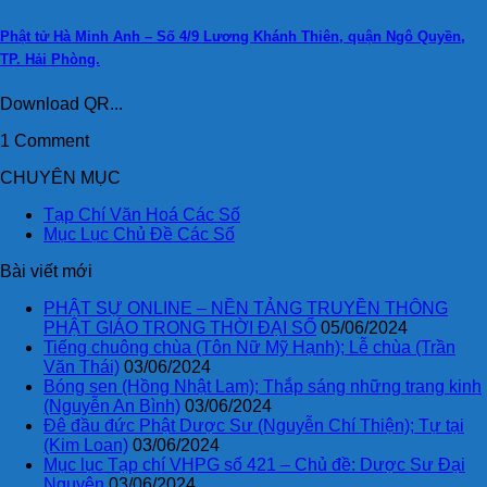
Phật tử Hà Minh Anh – Số 4/9 Lương Khánh Thiên, quận Ngô Quyền,
TP. Hải Phòng.
Download QR...
1 Comment
CHUYÊN MỤC
Tạp Chí Văn Hoá Các Số
Mục Lục Chủ Đề Các Số
Bài viết mới
PHẬT SỰ ONLINE – NỀN TẢNG TRUYỀN THÔNG
PHẬT GIÁO TRONG THỜI ĐẠI SỐ
05/06/2024
Tiếng chuông chùa (Tôn Nữ Mỹ Hạnh); Lễ chùa (Trần
Văn Thái)
03/06/2024
Bóng sen (Hồng Nhật Lam); Thắp sáng những trang kinh
(Nguyễn An Bình)
03/06/2024
Đê đầu đức Phật Dược Sư (Nguyễn Chí Thiện); Tự tại
(Kim Loan)
03/06/2024
Mục lục Tạp chí VHPG số 421 – Chủ đề: Dược Sư Đại
Nguyện
03/06/2024