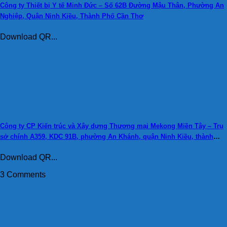
Công ty Thiết bị Y tế Minh Đức – Số 62B Đường Mậu Thân, Phường An
Nghiệp, Quận Ninh Kiều, Thành Phố Cần Thơ
Download QR...
Công ty CP Kiến trúc và Xây dựng Thương mại Mekong Miền Tây – Trụ
sở chính A359, KDC 91B, phường An Khánh, quận Ninh Kiều, thành
phố Cần Thơ.
Download QR...
3 Comments