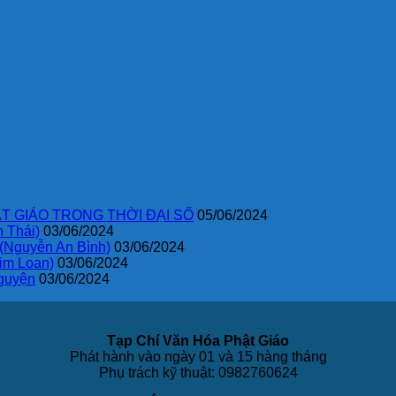
T GIÁO TRONG THỜI ĐẠI SỐ
05/06/2024
 Thái)
03/06/2024
 (Nguyễn An Bình)
03/06/2024
im Loan)
03/06/2024
guyện
03/06/2024
Tạp Chí Văn Hóa Phật Giáo
Phát hành vào ngày 01 và 15 hàng tháng
Phụ trách kỹ thuật: 0982760624