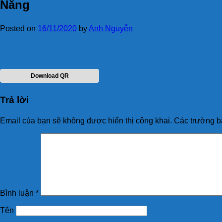
Nẵng
Posted on
16/11/2020
by
Anh Nguyễn
Download QR
Trả lời
Email của bạn sẽ không được hiển thị công khai.
Các trường b
Bình luận
*
Tên