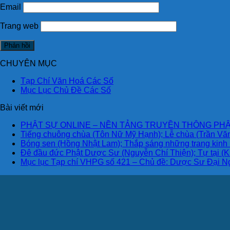
Email
Trang web
CHUYÊN MỤC
Tạp Chí Văn Hoá Các Số
Mục Lục Chủ Đề Các Số
Bài viết mới
PHẬT SỰ ONLINE – NỀN TẢNG TRUYỀN THÔNG PHẬ
Tiếng chuông chùa (Tôn Nữ Mỹ Hạnh); Lễ chùa (Trần Văn
Bóng sen (Hồng Nhật Lam); Thắp sáng những trang kinh
Đê đầu đức Phật Dược Sư (Nguyễn Chí Thiện); Tự tại (K
Mục lục Tạp chí VHPG số 421 – Chủ đề: Dược Sư Đại N