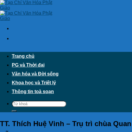
Skip
to
content
Trang chủ
PG và Thời đại
Văn hóa và Đời sống
Khoa học và Triết lý
Thông tin toà soạn
TT. Thích Huệ Vinh – Trụ trì chùa Qu