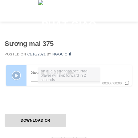
Skip
to
content
Sương mai 375
POSTED ON
03/10/2021
BY
NGỌC CHÍ
An audio error has occurred,
Sương mai 375
- Audio
player will skip forward in 2
seconds.
00:00
/
00:00
DOWNLOAD QR