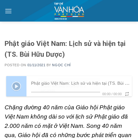
Skip
to
content
Phật giáo Việt Nam: Lịch sử và hiện tại
(TS. Bùi Hữu Dược)
POSTED ON
01/11/2021
BY
NGỌC CHÍ
An audio error has occurred,
Phật giáo Việt Nam: Lịch sử và hiện tại (TS. Bùi Hữu Dược)
player will skip forward in 2
seconds.
00:00
/
00:00
Chặng đường 40 năm của Giáo hội Phật giáo
Việt Nam không dài so với lịch sử Phật giáo đã
2.000 năm có mặt ở Việt Nam. Song 40 năm
qua, Giáo hội đã có những bước phát triển quan