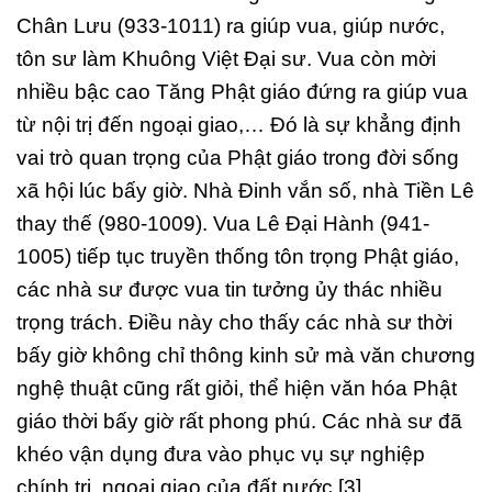
Chân Lưu (933-1011) ra giúp vua, giúp nước,
tôn sư làm Khuông Việt Đại sư. Vua còn mời
nhiều bậc cao Tăng Phật giáo đứng ra giúp vua
từ nội trị đến ngoại giao,… Đó là sự khẳng định
vai trò quan trọng của Phật giáo trong đời sống
xã hội lúc bấy giờ. Nhà Đinh vắn số, nhà Tiền Lê
thay thế (980-1009). Vua Lê Đại Hành (941-
1005) tiếp tục truyền thống tôn trọng Phật giáo,
các nhà sư được vua tin tưởng ủy thác nhiều
trọng trách. Điều này cho thấy các nhà sư thời
bấy giờ không chỉ thông kinh sử mà văn chương
nghệ thuật cũng rất giỏi, thể hiện văn hóa Phật
giáo thời bấy giờ rất phong phú. Các nhà sư đã
khéo vận dụng đưa vào phục vụ sự nghiệp
chính trị, ngoại giao của đất nước [3].