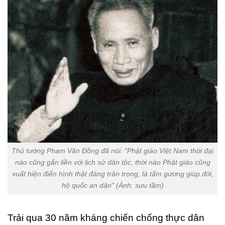
Thủ tướng Phạm Văn Đồng đã nói: “Phật giáo Việt Nam thời đại
nào cũng gắn liền với lịch sử dân tộc, thời nào Phật giáo cũng
xuất hiện điển hình thật đáng trân trọng, là tấm gương giúp đời,
hộ quốc an dân” (Ảnh: sưu tầm)
Trải qua 30 năm kháng chiến chống thực dân