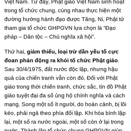
Việt Nam. Từ đây, Phật giáo Việt Nam sinh hoạt
trong tổ chức chung, cùng nhau thực hiện một
đường hướng hành đạo được Tăng, Ni, Phật tử
tham gia tổ chức GHPGVN lựa chọn là “Đạo
pháp – Dân tộc – Chủ nghĩa xã hội”.
Thứ hai,
giảm thiểu, loại trừ dần yếu tố cực
đoan phản động ra khỏi tổ chức Phật giáo
.
Sau 30/4/1975, đất nước độc lập, nhưng hậu
quả của chiến tranh vẫn còn đó. Đối với Phật
giáo trong thời chiến tranh, chức sắc, tín đồ Phật
giáo tuyệt đại đa số ủng hộ chính nghĩa và cách
mạng. Song một số ít người, do hoàn cảnh, bị lôi
kéo, phải ngả theo phía đối lập. Khi hòa bình lập
lại, một số ra nước ngoài, một số còn ở lại trong
nước. Thành lập tổ chức chung GHPGVN giúp