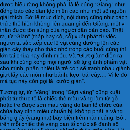
được hiểu rằng không phải là lễ cúng “Giàng” như
đồng bào các dân tộc miền cao như một số nguồn
giải thích. Bởi lẽ mục đích, nội dung cũng như cách
thức thể hiện không liên quan gì đến Giàng, một vị
thần được tôn sùng của người dân bản cao. Thật
ra, từ “Giàn” (tháp hay cộ, cỗ) xuất phát từ việc
người ta sắp xếp các lễ vật cúng dường lên các
giàn cây thay cho tháp nhỏ trong các buổi cúng thí
lớn tại chùa hay đình miếu. Và “Giựt giàn” diễn ra
sau khi cúng xong mọi người sẽ tự giành phẩm vật
cho mình, phần nhiều là trẻ con sẽ tranh nhau giành
giựt lấy các món như bánh, kẹo, trái cây,… Vì lẽ đó
mà tục này còn gọi là “cướp giàn”.
Tương tự, từ “Vàng” trong “Giựt vàng” cũng xuất
phát từ thực tế là chiếc thẻ màu vàng làm từ gỗ
hoặc tre được sơn màu vàng do ban tổ chức của
chùa hay đình miếu chuẩn bị, không phải là vàng
bằng giấy (vàng mã) bày biện trên mâm cúng. Bởi,
trên mỗi chiếc thẻ vàng ban tổ chức sẽ đánh số