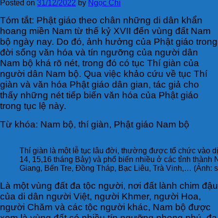
Posted on
31/12/2022
by
Ngọc Chí
Tóm tắt: Phật giáo theo chân những di dân khẩn
hoang miền Nam từ thế kỷ XVII đến vùng đất Nam
bộ ngày nay. Do đó, ảnh hưởng của Phật giáo trong
đời sống văn hóa và tín ngưỡng của người dân
Nam bộ khá rõ nét, trong đó có tục Thí giàn của
người dân Nam bộ. Qua việc khảo cứu về tục Thí
giàn và văn hóa Phật giáo dân gian, tác giả cho
thấy những nét tiếp biến văn hóa của Phật giáo
trong tục lệ này.
Từ khóa: Nam bộ, thí giàn, Phật giáo Nam bộ
Thí giàn là một lễ tục lâu đời, thường được tổ chức vào 
14, 15,16 tháng Bảy) và phổ biến nhiều ở các tỉnh thành
Giang, Bến Tre, Đồng Tháp, Bạc Liêu, Trà Vinh,… (Ảnh: 
Là một vùng đất đa tộc người, nơi đất lành chim đậu
của di dân người Việt, người Khmer, người Hoa,
người Chăm và các tộc người khác, Nam bộ được
xem là vùng đất có nhiều tín ngưỡng phong phú, đa