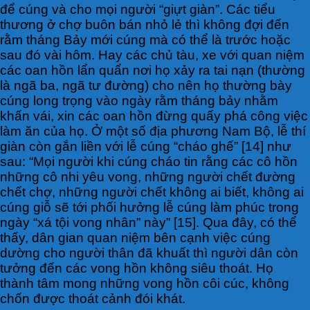
để cúng và cho mọi người “giựt giàn”. Các tiểu
thương ở chợ buôn bán nhỏ lẻ thì không đợi đến
rằm tháng Bảy mới cúng mà có thể là trước hoặc
sau đó vài hôm. Hay các chủ tàu, xe với quan niệm
các oan hồn lẩn quẩn nơi họ xảy ra tai nạn (thường
là ngã ba, ngã tư đường) cho nên họ thường bày
cúng long trọng vào ngày rằm tháng bảy nhằm
khấn vái, xin các oan hồn đừng quấy phá công việc
làm ăn của họ. Ở một số địa phương Nam Bộ, lễ thí
giàn còn gắn liền với lễ cúng “cháo ghế” [14] như
sau: “Mọi người khi cúng cháo tin rằng các cô hồn
những cô nhi yêu vong, những người chết đường
chết chợ, những người chết không ai biết, không ai
cúng giỗ sẽ tới phối hưởng lễ cúng làm phúc trong
ngày “xá tội vong nhân” này” [15]. Qua đây, có thể
thấy, dân gian quan niệm bên cạnh việc cúng
dường cho người thân đã khuất thì người dân còn
tưởng đến các vong hồn không siêu thoát. Họ
thành tâm mong những vong hồn côi cúc, không
chốn được thoát cảnh đói khát.