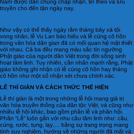
Nam được dân chúng chấp nhận, tin theo và lưu
truyền cho đến tận ngày nay.
Như vậy có thể thấy ngày rằm tháng bảy xá tội
vong nhân, lễ Vu Lan báo hiếu và lễ cúng cô hồn
trong văn hóa dân gian đã có mối quan hệ mật thiết
với nhau. Cả ba đều mang màu sắc tín ngưỡng
Phật giáo của người dân Việt trong đời sống sinh
hoạt tâm linh. Tuy nhiên, cần nhấn mạnh rằng, Phật
giáo không ghi nhận có lễ cúng cô hồn hay tháng
cô hồn như một số nhận xét chưa chính xác.
LỄ THÍ GIÀN VÀ CÁCH THỨC THỂ HIỆN
Lễ thí giàn là một trong những lễ hội mang giá trị
văn hóa truyền thống của dân tộc Việt, và cũng như
nhiều lễ hội khác, bao gồm phần lễ và phần hội.
Phần “Lễ” luôn gắn với nhu cầu tâm linh như: cầu,
cúng, rước, tụng, lạy,… bằng sự trang trọng mang
tính suy nghiệm, hướng về những người đã mất và