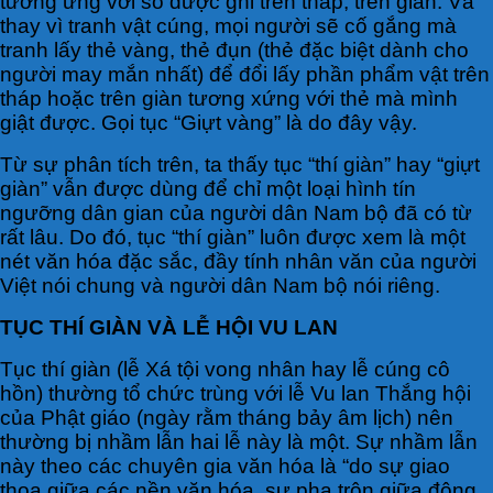
tương ứng với số được ghi trên tháp, trên giàn. Và
thay vì tranh vật cúng, mọi người sẽ cố gắng mà
tranh lấy thẻ vàng, thẻ đụn (thẻ đặc biệt dành cho
người may mắn nhất) để đổi lấy phần phẩm vật trên
tháp hoặc trên giàn tương xứng với thẻ mà mình
giật được. Gọi tục “Giựt vàng” là do đây vậy.
Từ sự phân tích trên, ta thấy tục “thí giàn” hay “giựt
giàn” vẫn được dùng để chỉ một loại hình tín
ngưỡng dân gian của người dân Nam bộ đã có từ
rất lâu. Do đó, tục “thí giàn” luôn được xem là một
nét văn hóa đặc sắc, đầy tính nhân văn của người
Việt nói chung và người dân Nam bộ nói riêng.
TỤC THÍ GIÀN VÀ LỄ HỘI VU LAN
Tục thí giàn (lễ Xá tội vong nhân hay lễ cúng cô
hồn) thường tổ chức trùng với lễ Vu lan Thắng hội
của Phật giáo (ngày rằm tháng bảy âm lịch) nên
thường bị nhầm lẫn hai lễ này là một. Sự nhầm lẫn
này theo các chuyên gia văn hóa là “do sự giao
thoa giữa các nền văn hóa, sự pha trộn giữa đông