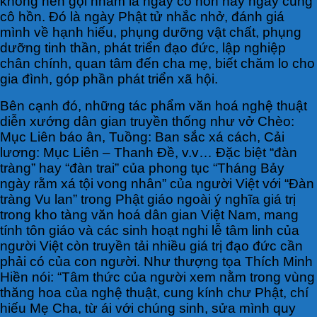
không nên gọi nhầm là ngày cô hồn hay ngày cúng
cô hồn. Đó là ngày Phật tử nhắc nhở, đánh giá
mình về hạnh hiếu, phụng dưỡng vật chất, phụng
dưỡng tinh thần, phát triển đạo đức, lập nghiệp
chân chính, quan tâm đến cha mẹ, biết chăm lo cho
gia đình, góp phần phát triển xã hội.
Bên cạnh đó, những tác phẩm văn hoá nghệ thuật
diễn xướng dân gian truyền thống như vở Chèo:
Mục Liên báo ân, Tuồng: Ban sắc xá cách, Cải
lương: Mục Liên – Thanh Đề, v.v… Đặc biệt “đàn
tràng” hay “đàn trai” của phong tục “Tháng Bảy
ngày rằm xá tội vong nhân” của người Việt với “Đàn
tràng Vu lan” trong Phật giáo ngoài ý nghĩa giá trị
trong kho tàng văn hoá dân gian Việt Nam, mang
tính tôn giáo và các sinh hoạt nghi lễ tâm linh của
người Việt còn truyền tải nhiều giá trị đạo đức cần
phải có của con người. Như thượng tọa Thích Minh
Hiền nói: “Tâm thức của người xem nằm trong vùng
thăng hoa của nghệ thuật, cung kính chư Phật, chí
hiếu Mẹ Cha, từ ái với chúng sinh, sửa mình quy