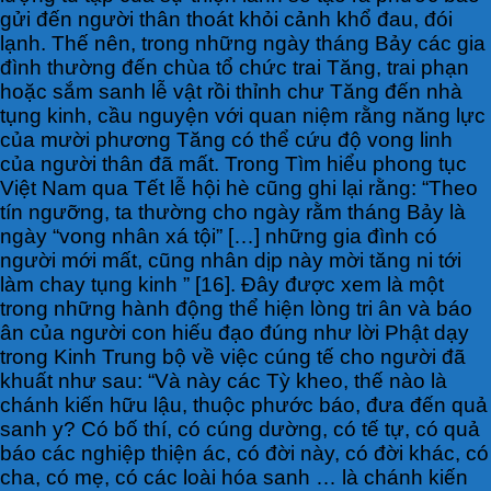
gửi đến người thân thoát khỏi cảnh khổ đau, đói
lạnh. Thế nên, trong những ngày tháng Bảy các gia
đình thường đến chùa tổ chức trai Tăng, trai phạn
hoặc sắm sanh lễ vật rồi thỉnh chư Tăng đến nhà
tụng kinh, cầu nguyện với quan niệm rằng năng lực
của mười phương Tăng có thể cứu độ vong linh
của người thân đã mất. Trong Tìm hiểu phong tục
Việt Nam qua Tết lễ hội hè cũng ghi lại rằng: “Theo
tín ngưỡng, ta thường cho ngày rằm tháng Bảy là
ngày “vong nhân xá tội” […] những gia đình có
người mới mất, cũng nhân dịp này mời tăng ni tới
làm chay tụng kinh ” [16]. Đây được xem là một
trong những hành động thể hiện lòng tri ân và báo
ân của người con hiếu đạo đúng như lời Phật dạy
trong Kinh Trung bộ về việc cúng tế cho người đã
khuất như sau: “Và này các Tỳ kheo, thế nào là
chánh kiến hữu lậu, thuộc phước báo, đưa đến quả
sanh y? Có bố thí, có cúng dường, có tế tự, có quả
báo các nghiệp thiện ác, có đời này, có đời khác, có
cha, có mẹ, có các loài hóa sanh … là chánh kiến