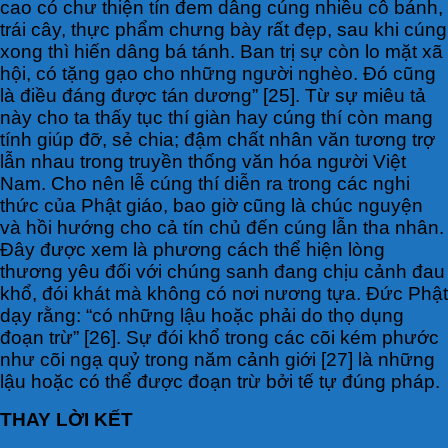
cao có chư thiện tín đem dâng cúng nhiều cỗ bánh,
trái cây, thực phẩm chưng bày rất đẹp, sau khi cúng
xong thì hiến dâng bá tánh. Ban trị sự còn lo mặt xã
hội, có tặng gạo cho những người nghèo. Đó cũng
là điều đáng được tán dương” [25]. Từ sự miêu tả
này cho ta thấy tục thí giàn hay cúng thí còn mang
tính giúp đỡ, sẻ chia; đậm chất nhân văn tương trợ
lẫn nhau trong truyền thống văn hóa người Việt
Nam. Cho nên lễ cúng thí diễn ra trong các nghi
thức của Phật giáo, bao giờ cũng là chúc nguyện
và hồi hướng cho cả tín chủ đến cúng lẫn tha nhân.
Đây được xem là phương cách thể hiện lòng
thương yêu đối với chúng sanh đang chịu cảnh đau
khổ, đói khát mà không có nơi nương tựa. Đức Phật
dạy rằng: “có những lậu hoặc phải do thọ dụng
đoạn trừ” [26]. Sự đói khổ trong các cõi kém phước
như cõi ngạ quỷ trong năm cảnh giới [27] là những
lậu hoặc có thể được đoạn trừ bởi tế tự đúng pháp.
THAY LỜI KẾT