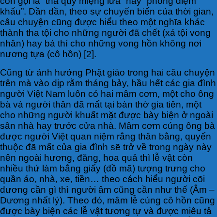
còn gọi là “thả quỷ miệng lửa” hay “phóng diệm
khẩu”. Dần dần, theo sự chuyển biến của thời gian,
câu chuyện cũng được hiểu theo một nghĩa khác
thành tha tội cho những người đã chết (xá tội vong
nhân) hay bá thí cho những vong hồn không nơi
nương tựa (cô hồn) [2].
Cũng từ ảnh hưởng Phật giáo trong hai câu chuyện
trên mà vào dịp rằm tháng bảy, hầu hết các gia đình
người Việt Nam luôn có hai mâm cơm, một cho ông
bà và người thân đã mất tại bàn thờ gia tiên, một
cho những người khuất mặt được bày biện ở ngoài
sân nhà hay trước cửa nhà. Mâm cơm cúng ông bà
được người Việt quan niệm rằng thân bằng, quyến
thuộc đã mất của gia đình sẽ trở về trong ngày này
nên ngoài hương, đăng, hoa quả thì lễ vật còn
nhiều thứ làm bằng giấy (đồ mã) tượng trưng cho
quần áo, nhà, xe, tiền… theo cách hiểu người cõi
dương cần gì thì người âm cũng cần như thế (Âm –
Dương nhất lý). Theo đó, mâm lễ cúng cô hồn cũng
được bày biện các lễ vật tương tự và được miêu tả