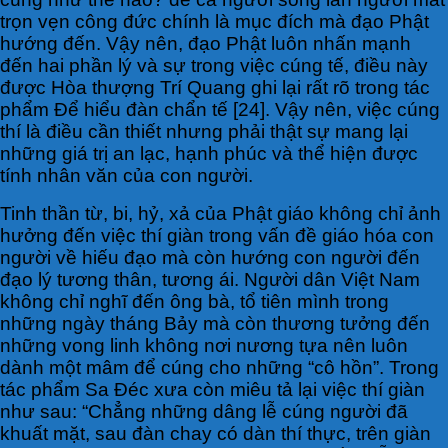
trọn vẹn công đức chính là mục đích mà đạo Phật
hướng đến. Vậy nên, đạo Phật luôn nhấn mạnh
đến hai phần lý và sự trong việc cúng tế, điều này
được Hòa thượng Trí Quang ghi lại rất rõ trong tác
phẩm Để hiểu đàn chẩn tế [24]. Vậy nên, việc cúng
thí là điều cần thiết nhưng phải thật sự mang lại
những giá trị an lạc, hạnh phúc và thể hiện được
tính nhân văn của con người.
Tinh thần từ, bi, hỷ, xả của Phật giáo không chỉ ảnh
hưởng đến việc thí giàn trong vấn đề giáo hóa con
người về hiếu đạo mà còn hướng con người đến
đạo lý tương thân, tương ái. Người dân Việt Nam
không chỉ nghĩ đến ông bà, tổ tiên mình trong
những ngày tháng Bảy mà còn thương tưởng đến
những vong linh không nơi nương tựa nên luôn
dành một mâm để cúng cho những “cô hồn”. Trong
tác phẩm Sa Đéc xưa còn miêu tả lại việc thí giàn
như sau: “Chẳng những dâng lễ cúng người đã
khuất mặt, sau đàn chay có dàn thí thực, trên giàn