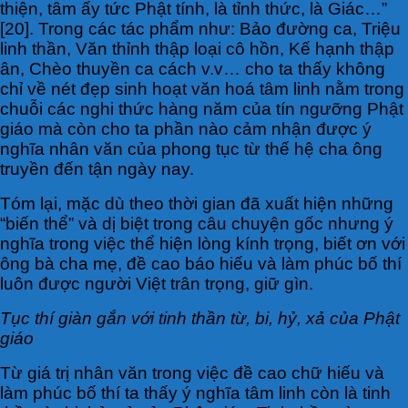
thiện, tâm ấy tức Phật tính, là tỉnh thức, là Giác…”
[20]. Trong các tác phẩm như: Bảo đường ca, Triệu
linh thần, Văn thỉnh thập loại cô hồn, Kế hạnh thập
ân, Chèo thuyền ca cách v.v… cho ta thấy không
chỉ về nét đẹp sinh hoạt văn hoá tâm linh nằm trong
chuỗi các nghi thức hàng năm của tín ngưỡng Phật
giáo mà còn cho ta phần nào cảm nhận được ý
nghĩa nhân văn của phong tục từ thế hệ cha ông
truyền đến tận ngày nay.
Tóm lại, mặc dù theo thời gian đã xuất hiện những
“biến thể” và dị biệt trong câu chuyện gốc nhưng ý
nghĩa trong việc thể hiện lòng kính trọng, biết ơn với
ông bà cha mẹ, đề cao báo hiếu và làm phúc bố thí
luôn được người Việt trân trọng, giữ gìn.
Tục thí giàn gắn với tinh thần từ, bi, hỷ, xả của Phật
giáo
Từ giá trị nhân văn trong việc đề cao chữ hiếu và
làm phúc bố thí ta thấy ý nghĩa tâm linh còn là tinh