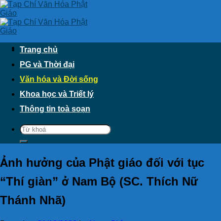
Skip
to
content
Trang chủ
PG và Thời đại
Văn hóa và Đời sống
Khoa học và Triết lý
Thông tin toà soạn
Ảnh hưởng của Phật giáo đối với tục
“Thí giàn” ở Nam Bộ (SC. Thích Nữ
Thánh Nhã)