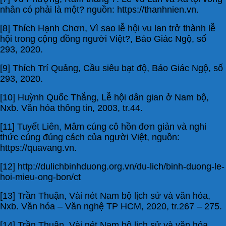
nhân có phải là một? nguồn: https://thanhnien.vn.
[8] Thích Hạnh Chơn, Vì sao lễ hội vu lan trở thành lễ
hội trong cộng đồng người Việt?, Báo Giác Ngộ, số
293, 2020.
[9] Thích Trí Quảng, Cầu siêu bạt độ, Báo Giác Ngộ, số
293, 2020.
[10] Huỳnh Quốc Thắng, Lễ hội dân gian ở Nam bộ,
Nxb. Văn hóa thông tin, 2003, tr.44.
[11] Tuyết Liên, Mâm cúng cô hồn đơn giản và nghi
thức cúng đúng cách của người Việt, nguồn:
https://quavang.vn.
[12] http://dulichbinhduong.org.vn/du-lich/binh-duong-le-
hoi-mieu-ong-bon/ct
[13] Trần Thuận, Vài nét Nam bộ lịch sử và văn hóa,
Nxb. Văn hóa – Văn nghệ TP HCM, 2020, tr.267 – 275.
[14] Trần Thuận, Vài nét Nam bộ lịch sử và văn hóa,