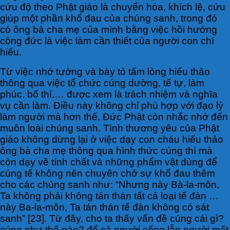
cứu độ theo Phật giáo là chuyển hóa, khích lệ, cứu
giúp một phần khổ đau của chúng sanh, trong đó
có ông bà cha mẹ của mình bằng việc hồi hướng
công đức là việc làm cần thiết của người con chí
hiếu.
Từ việc nhớ tưởng và bày tỏ tấm lòng hiếu thảo
thông qua việc tổ chức cúng dường, tế tự, làm
phúc, bố thí,… được xem là trách nhiệm và nghĩa
vụ cần làm. Điều này không chỉ phù hợp với đạo lý
làm người mà hơn thế, Đức Phật còn nhắc nhớ đến
muôn loài chúng sanh. Tình thương yêu của Phật
giáo không dừng lại ở việc dạy con cháu hiếu thảo
ông bà cha mẹ thông qua hình thức cúng thí mà
còn dạy về tính chất và những phẩm vật dùng để
cúng tế không nên chuyên chở sự khổ đau thêm
cho các chúng sanh như: “Nhưng này Bà-la-môn,
Ta không phải không tán thán tất cả loại tế đàn …
này Ba-la-môn, Ta tán thán tế đàn không có sát
sanh” [23]. Từ đây, cho ta thấy vấn đề cúng cái gì?
cúng như thế nào? để cả người sống lẫn người mất