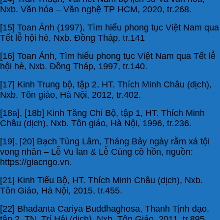
Nxb. Văn hóa – Văn nghệ TP HCM, 2020, tr.268.
[15] Toan Ánh (1997), Tìm hiểu phong tục Việt Nam qua
Tết lễ hội hè, Nxb. Đồng Tháp, tr.141
[16] Toan Ánh, Tìm hiểu phong tục Việt Nam qua Tết lễ
hội hè, Nxb. Đồng Tháp, 1997, tr.140.
[17] Kinh Trung bộ, tập 2, HT. Thích Minh Châu (dịch),
Nxb. Tôn giáo, Hà Nội, 2012, tr.402.
[18a], [18b] Kinh Tăng Chi Bộ, tập 1, HT. Thích Minh
Châu (dịch), Nxb. Tôn giáo, Hà Nội, 1996, tr.236.
[19], [20] Bạch Tùng Lâm, Tháng Bảy ngày rằm xá tội
vong nhân – Lễ Vu lan & Lễ Cúng cô hồn, nguồn:
https://giacngo.vn.
[21] Kinh Tiểu Bộ, HT. Thích Minh Châu (dịch), Nxb.
Tôn Giáo, Hà Nội, 2015, tr.455.
[22] Bhadanta Cariya Buddhaghosa, Thanh Tịnh đạo,
tập 2, TN. Trí Hải (dịch), Nxb. Tôn Giáo, 2011, tr.895.