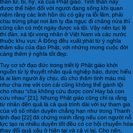
thần từ, bi, hỷ, xả của Phật giáo. Tinh thần này
được thể hiện đối với người đang sống khi quan
niệm rằng các linh hồn dù có gây ra lỗi lầm, phải
chịu trừng phạt nơi âm ty địa ngục đi chăng nửa thì
cũng cần có một ngày được xá tội. Vậy nên tục lệ
thí đàn, xá tội vong nhân ở Việt Nam và các nước
thuộc khu vực Á Đông đều xuất phát từ ý nghĩa
thâm sâu của đạo Phật, với những mong cuộc đời
càng thêm ý nghĩa tốt đẹp.
Tuy cơ sở đạo đức trong triết lý Phật giáo khởi
nguồn từ lý thuyết nhân quả nghiệp báo, được hiểu
là ai làm người ấy chịu, dù cho thâm tình máu mủ
như cha mẹ với con cái cũng không thể gánh tội
cho nhau “cha không cứu được con/ Hay bà con
cứu nhau” [21]. Nhưng Phật giáo cũng chỉ ra rằng
từ nhân đến quả là cả quá trình dài với sự tham gia
của vô số nhân duyên chẳng hạn như trong Thanh
tịnh đạo [22] đã chứng minh rằng nếu con người nỗ
lực tạo ra nhiều duyên tốt đều có cơ hội chuyển hóa
thay đổi quả xấu ở hiện tại và cả vị lai. Cho nên,