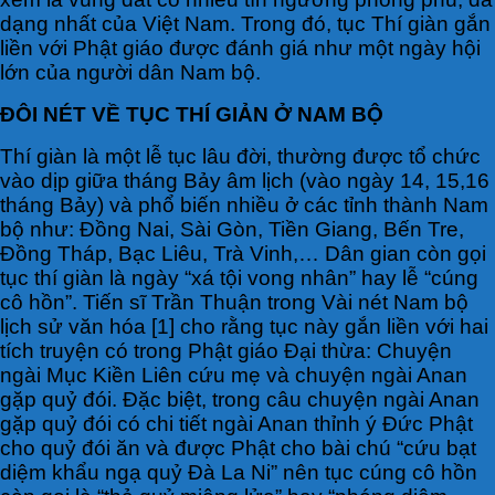
dạng nhất của Việt Nam. Trong đó, tục Thí giàn gắn
liền với Phật giáo được đánh giá như một ngày hội
lớn của người dân Nam bộ.
ĐÔI NÉT VỀ TỤC THÍ GIẢN Ở NAM BỘ
Thí giàn là một lễ tục lâu đời, thường được tổ chức
vào dịp giữa tháng Bảy âm lịch (vào ngày 14, 15,16
tháng Bảy) và phổ biến nhiều ở các tỉnh thành Nam
bộ như: Đồng Nai, Sài Gòn, Tiền Giang, Bến Tre,
Đồng Tháp, Bạc Liêu, Trà Vinh,… Dân gian còn gọi
tục thí giàn là ngày “xá tội vong nhân” hay lễ “cúng
cô hồn”. Tiến sĩ Trần Thuận trong Vài nét Nam bộ
lịch sử văn hóa [1] cho rằng tục này gắn liền với hai
tích truyện có trong Phật giáo Đại thừa: Chuyện
ngài Mục Kiền Liên cứu mẹ và chuyện ngài Anan
gặp quỷ đói. Đặc biệt, trong câu chuyện ngài Anan
gặp quỷ đói có chi tiết ngài Anan thỉnh ý Đức Phật
cho quỷ đói ăn và được Phật cho bài chú “cứu bạt
diệm khẩu ngạ quỷ Đà La Ni” nên tục cúng cô hồn