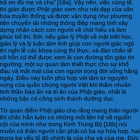
trả ơn đủ mẹ và cha” [18a]. Vậy nên, việc cúng tế,
thí giàn được Phật giáo xem như nét đẹp của văn
hóa truyền thống và được vận dụng như phương
tiện chuyển tải những thông điệp mang tính xây
dựng nhân cách con người về chữ hiếu và làm
phúc bố thí. Bởi, nếu giáo lý Phật về mặt triết học,
giáo lý và lý luận tâm linh giúp con người giác ngộ
thì nghi lễ các khoa cúng thí thực, và đàn chẩn tế
cô hồn có thể được xem là con đường tôn giáo tín
ngưỡng, một sự quan tâm thiết thực cho sự khổ
đau và mất mát của con người trong đời sống hằng
ngày. Điều này luôn phù hợp với tâm tư nguyện
vọng của quần chúng người Việt khi thấm nhuần
tinh thần báo ân và tri ân của Phật giáo, nhất là
những bậc có công sinh thành dưỡng dục.
Từ quan điểm Phật giáo cho rằng mang thân người
thì chắc hẳn luôn có những mối liên hệ về nguồn
cội của mình như trong Kinh Trung Bộ [18b] nói
muốn có thân người cần phải có ba sự hòa hợp, hai
trong ba yếu tố đó chính là của cha và của mẹ. Đức