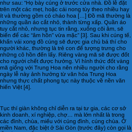
như sau: “Họ bày cúng ở trước cửa nhà. Đồ lễ đặt
trên một các mẹt, hoặc cái nong tùy theo nhiều hay
ít và thường gồm có cháo hoa […] Đồ mã thường là
những quần áo cắt nhỏ, thành từng xấp. Quần áo
tuy cắt nhỏ, nhưng tục tin rằng, xuống cõi âm, sẽ
biến để các “âm hồn” vừa mặc” [3]. Sau khi cúng tế,
khấn vái xong đồ cúng sẽ được gia chủ bá thí cho
người khác, thường là trẻ con để tượng trưng cho
những cô hồn đến lấy. Riêng vàng mã sẽ được đốt
cho người chết được hưởng. Vì hình thức đốt vàng
mã giống với Trung Hoa nên nhiều người cho rằng
ngày lễ này ảnh hưởng từ văn hóa Trung Hoa
nhưng thực chất phong tục này thuộc về nền văn
hiến Việt [4].
Tục thí giàn không chỉ diễn ra tại tư gia, các cơ sở
kinh doanh, xí nghiệp, chợ… mà lớn nhất là trong
các đình, chùa, miếu với cúng đình, cúng chùa. Ở
miền Nam, đặc biệt ở Sài Gòn (trước đây) còn gọi là