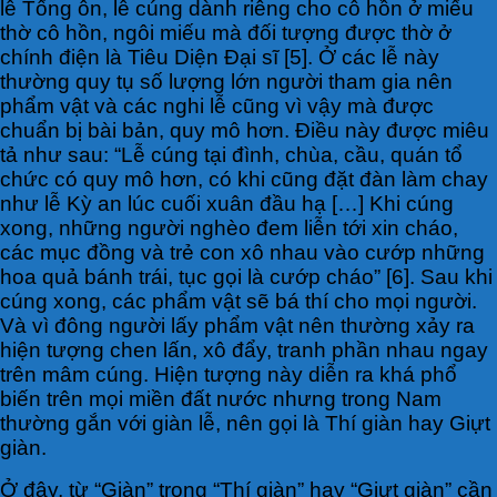
lễ Tống ôn, lễ cúng dành riêng cho cô hồn ở miếu
thờ cô hồn, ngôi miếu mà đối tượng được thờ ở
chính điện là Tiêu Diện Đại sĩ [5]. Ở các lễ này
thường quy tụ số lượng lớn người tham gia nên
phẩm vật và các nghi lễ cũng vì vậy mà được
chuẩn bị bài bản, quy mô hơn. Điều này được miêu
tả như sau: “Lễ cúng tại đình, chùa, cầu, quán tổ
chức có quy mô hơn, có khi cũng đặt đàn làm chay
như lễ Kỳ an lúc cuối xuân đầu hạ […] Khi cúng
xong, những người nghèo đem liễn tới xin cháo,
các mục đồng và trẻ con xô nhau vào cướp những
hoa quả bánh trái, tục gọi là cướp cháo” [6]. Sau khi
cúng xong, các phẩm vật sẽ bá thí cho mọi người.
Và vì đông người lấy phẩm vật nên thường xảy ra
hiện tượng chen lấn, xô đẩy, tranh phần nhau ngay
trên mâm cúng. Hiện tượng này diễn ra khá phổ
biến trên mọi miền đất nước nhưng trong Nam
thường gắn với giàn lễ, nên gọi là Thí giàn hay Giựt
giàn.
Ở đây, từ “Giàn” trong “Thí giàn” hay “Giựt giàn” cần