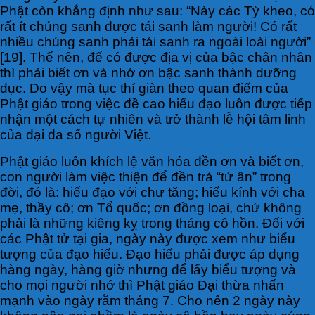
Phật còn khẳng định như sau: “Này các Tỳ kheo, có
rất ít chúng sanh được tái sanh làm người! Có rất
nhiều chúng sanh phải tái sanh ra ngoài loài người”
[19]. Thế nên, để có được địa vị của bậc chân nhân
thì phải biết ơn và nhớ ơn bậc sanh thành dưỡng
dục. Do vậy mà tục thí giàn theo quan điểm của
Phật giáo trong việc đề cao hiếu đạo luôn được tiếp
nhận một cách tự nhiên và trở thành lễ hội tâm linh
của đại đa số người Việt.
Phật giáo luôn khích lệ văn hóa đền ơn và biết ơn,
con người làm việc thiện để đền trả “tứ ân” trong
đời, đó là: hiếu đạo với chư tăng; hiếu kính với cha
mẹ, thầy cô; ơn Tổ quốc; ơn đồng loại, chứ không
phải là những kiêng kỵ trong tháng cô hồn. Đối với
các Phật tử tại gia, ngày này được xem như biểu
tượng của đạo hiếu. Đạo hiếu phải được áp dụng
hàng ngày, hàng giờ nhưng để lấy biểu tượng và
cho mọi người nhớ thì Phật giáo Đại thừa nhấn
mạnh vào ngày rằm tháng 7. Cho nên 2 ngày này