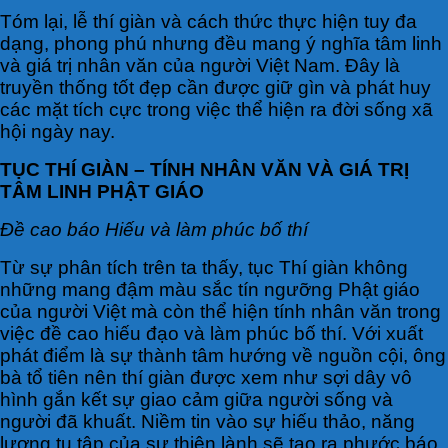
Tóm lại, lễ thí giàn và cách thức thực hiện tuy đa
dạng, phong phú nhưng đều mang ý nghĩa tâm linh
và giá trị nhân văn của người Việt Nam. Đây là
truyền thống tốt đẹp cần được giữ gìn và phát huy
các mặt tích cực trong việc thể hiện ra đời sống xã
hội ngày nay.
TỤC THÍ GIÀN – TÍNH NHÂN VĂN VÀ GIÁ TRỊ
TÂM LINH PHẬT GIÁO
Đề cao báo Hiếu và làm phúc bố thí
Từ sự phân tích trên ta thấy, tục Thí giàn không
những mang đậm màu sắc tín ngưỡng Phật giáo
của người Việt mà còn thể hiện tính nhân văn trong
việc đề cao hiếu đạo và làm phúc bố thí. Với xuất
phát điểm là sự thành tâm hướng về nguồn cội, ông
bà tổ tiên nên thí giàn được xem như sợi dây vô
hình gắn kết sự giao cảm giữa người sống và
người đã khuất. Niềm tin vào sự hiếu thảo, năng
lượng tu tập của sự thiện lành sẽ tạo ra phước báo