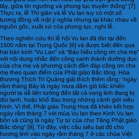
tây, giữa tín ngưỡng và phong tục truyền thống” [7].
Thực ra, lễ Thí giàn và lễ Vu lan tuy có một số
tương đồng về mặt ý nghĩa nhưng lại khác nhau về
nguồn gốc, xuất xứ của phong tục, nghi lễ.
Theo nghiên cứu thì lễ hội Vu lan đã tồn tại đến
1500 năm tại Trung Quốc [8] và được biết đến qua
hai bản kinh “Vu Lan” và “Báo hiếu công ơn cha mẹ”
với nội dung nhắc đến công sanh thành dưỡng dục
của cha mẹ và phương cách đền đáp công ơn cha
mẹ theo quan điểm của Phật giáo Bắc tông. Hòa
thượng Thích Trí Quảng giải thích thêm rằng: “ngày
rằm tháng Bảy là ngày mưa dầm gió bấc khiến
người ta dễ liên tưởng đến tất cả vong linh đang bị
đói lạnh, hoặc khổ đau trong những cảnh giới siêu
hình. Vì thế, Phật giáo Trung Hoa đã khéo kết hợp
ngày rằm tháng 7 với mùa Vu lan theo Kinh Vu lan
bồn và cũng là ngày Tự tứ của chư Tăng Phật giáo
Bắc tông” [9]. Từ đây, việc cầu siêu bạt độ cho
hương linh vào ngày rằm tháng 7 ở các chùa Việt