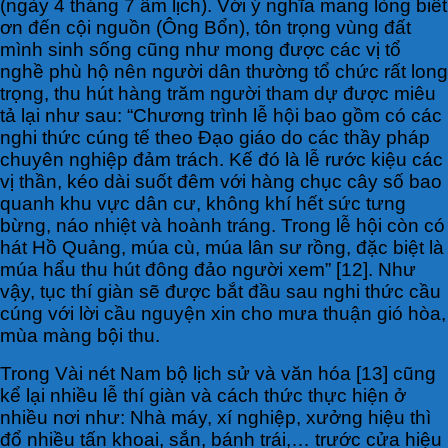
(ngày 4 tháng 7 âm lịch). Với ý nghĩa mang lòng biết
ơn đến cội nguồn (Ông Bổn), tôn trọng vùng đất
mình sinh sống cũng như mong được các vị tổ
nghề phù hộ nên người dân thường tổ chức rất long
trọng, thu hút hàng trăm người tham dự được miêu
tả lại như sau: “Chương trình lễ hội bao gồm có các
nghi thức cúng tế theo Đạo giáo do các thầy pháp
chuyên nghiệp đảm trách. Kế đó là lễ rước kiệu các
vị thần, kéo dài suốt đêm với hàng chục cây số bao
quanh khu vực dân cư, không khí hết sức tưng
bừng, náo nhiệt và hoành tráng. Trong lễ hội còn có
hát Hồ Quảng, múa cù, múa lân sư rồng, đặc biệt là
múa hẩu thu hút đông đảo người xem” [12]. Như
vậy, tục thí giàn sẽ được bắt đầu sau nghi thức cầu
cúng với lời cầu nguyện xin cho mưa thuận gió hòa,
mùa màng bội thu.
Trong Vài nét Nam bộ lịch sử và văn hóa [13] cũng
kể lại nhiều lễ thí giàn và cách thức thực hiện ở
nhiều nơi như: Nhà máy, xí nghiệp, xưởng hiệu thì
đổ nhiều tấn khoai, sắn, bánh trái,… trước cửa hiệu