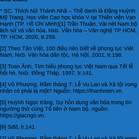
* SC. Thích Nữ Thánh Nhã – Thế danh là Đặng Huỳnh
Mỹ Trang, Học viên Cao học khóa V tại Thiền viện Vạn
Hạnh (TP. Hồ Chí Minh)[1] Trần Thuận, Vài nét Nam bộ
lịch sử và văn hóa, Nxb. Văn hóa – Văn nghệ TP HCM,
TP. HCM, 2020, tr.258.
[2] Theo Tân Việt, 100 điều nên biết về phong tục Việt
Nam, Nxb. Văn hóa dân tộc, Hà Nội, 2001, tr.198.
[3] Toan Ánh, Tìm hiểu phong tục Việt Nam qua Tết lễ
hội hè, Nxb. Đồng Tháp, 1997, tr.141.
[4] Vũ Phượng, Rằm tháng 7: Lễ Vu Lan và Xá tội vong
nhân có phải là một? Nguồn: https://thanhnien.vn.
[5] Huỳnh Ngọc trảng, Sự hỗn dung văn hóa trong tín
ngưỡng thờ cúng Tổ tiên ở Nam bộ, nguồn:
https://giacngo.vn.
[6] Sđd, tr.141.
[7] Vũ Phượng, Rằm tháng 7: Lễ Vu Lan và Xá tội vong