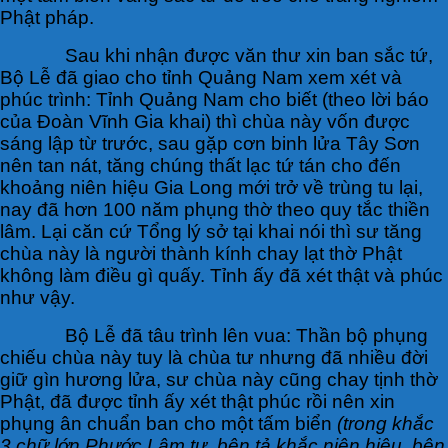
Phật pháp.
Sau khi nhận được văn thư xin ban sắc tứ,
Bộ Lễ đã giao cho tỉnh Quảng Nam xem xét và
phúc trình: Tỉnh Quảng Nam cho biết (theo lời báo
của Đoàn Vĩnh Gia khai) thì chùa này vốn được
sáng lập từ trước, sau gặp cơn binh lửa Tây Sơn
nên tan nát, tăng chúng thất lạc tứ tán cho đến
khoảng niên hiệu Gia Long mới trở về trùng tu lại,
nay đã hơn 100 năm phụng thờ theo quy tắc thiền
lâm. Lại căn cứ Tổng lý sở tại khai nói thì sư tăng
chùa này là người thành kính chay lạt thờ Phật
không làm điều gì quấy. Tỉnh ấy đã xét thật và phúc
như vậy.
Bộ Lễ đã tâu trình lên vua: Thần bộ phụng
chiếu chùa này tuy là chùa tư nhưng đã nhiều đời
giữ gìn hương lửa, sư chùa này cũng chay tịnh thờ
Phật, đã được tỉnh ấy xét thật phúc rồi nên xin
phụng ân chuẩn ban cho một tấm biển
(trong khắc
3 chữ lớn Phước Lâm tự, bên tả khắc niên hiệu, bên