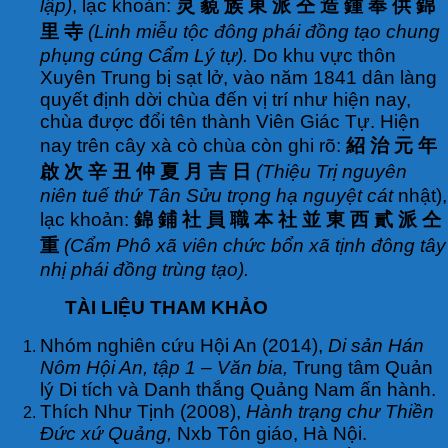
lập)
, lạc khoản:
灵 藐 族 東 派 仝 造 鍾
奉 供 錦
里 寺
(Linh miễu tộc đông phái đồng tạo chung
phụng cúng Cẩm Lý tự).
Do khu vực thôn
Xuyên Trung bị sạt lở, vào năm 1841 dân làng
quyết định dời chùa đến vị trí như hiện nay,
chùa được đổi tên thành Viên Giác Tự. Hiện
nay trên cây xà cò chùa còn ghi rõ:
紹 治 元 年
啟 次 辛 丑 仲 夏 月 吉 日
(Thiệu Trị nguyên
niên tuế thứ Tân Sửu trọng hạ nguyệt cát
nhật),
lạc khoản:
錦 鋪 社 員 職 本 社 並 東 西 貳 派 仝
重
(Cẩm Phô xã viên chức bổn xã tịnh đông tây
nhị phái đồng trùng tạo).
TÀI LIỆU THAM KHẢO
Nhóm nghiên cứu Hội An (2014),
Di sản Hán
Nôm Hội An, tập 1 – Văn bia,
Trung tâm Quản
lý Di tích và Danh thắng Quảng Nam ấn hành.
Thích Như Tịnh (2008),
Hành trạng chư Thiền
Đức xứ Quảng,
Nxb Tôn giáo, Hà Nội.