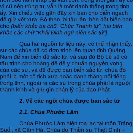
vì cũ nên trùng tu, vẫn là một danh thắng trong tỉnh
ấy. Xin chiểu việc gần đây xin ban cho biển ngạch
để giữ vết xưa. Bộ theo lời tâu lên, bèn đặt biển ban
cho
(biển khắc ba chữ “Chúc Thánh tự”, hai bên
khắc các chữ “Khải Định ngũ niên sắc tứ”)
.
Qua hai nguồn tư liệu này, có thể nhận thấy,
sư các chùa đã có đơn trình lên quan tỉnh Quảng
Nam để xin biển đề sắc tứ, và sau đó Bộ Lễ sẽ có
tấu trình cho hoàng đế để y chuẩn nguyện vọng
của các sư, và để được ban biển sắc tứ, chùa đó
phải là một cổ tích xưa hoặc danh thắng nổi tiếng
trong tỉnh, ngoài ra các sư trong chùa phải là người
thành kính và giữ gìn chân lý của đạo Phật.
2
.
Về các ngôi chùa được ban sắc tứ
2.1. Chùa Phước Lâm
Chùa Phước Lâm hiện tọa lạc tại thôn Trảng
Suối, xã Cẩm Hà. Chùa do Thiền sư Thiệt Dinh –