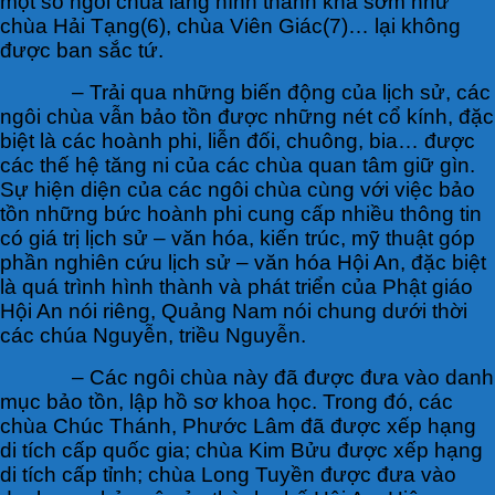
một số ngôi chùa làng hình thành khá sớm như
chùa Hải Tạng(6), chùa Viên Giác(7)… lại không
được ban sắc tứ.
– Trải qua những biến động của lịch sử, các
ngôi chùa vẫn bảo tồn được những nét cổ kính, đặc
biệt là các hoành phi, liễn đối, chuông, bia… được
các thế hệ tăng ni của các chùa quan tâm giữ gìn.
Sự hiện diện của các ngôi chùa cùng với việc bảo
tồn những bức hoành phi cung cấp nhiều thông tin
có giá trị lịch sử – văn hóa, kiến trúc, mỹ thuật góp
phần nghiên cứu lịch sử – văn hóa Hội An, đặc biệt
là quá trình hình thành và phát triển của Phật giáo
Hội An nói riêng, Quảng Nam nói chung dưới thời
các chúa Nguyễn, triều Nguyễn.
– Các ngôi chùa này đã được đưa vào danh
mục bảo tồn, lập hồ sơ khoa học. Trong đó, các
chùa Chúc Thánh, Phước Lâm đã được xếp hạng
di tích cấp quốc gia; chùa Kim Bửu được xếp hạng
di tích cấp tỉnh; chùa Long Tuyền được đưa vào