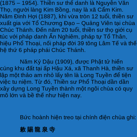
(1875 – 1954). Thiền sư thế danh là Nguyễn Văn
Thọ, người làng Kim Bồng, nay là xã Cẩm Kim.
Năm Đinh Hợi (1887), khi vừa tròn 12 tuổi, thiền sư
xuất gia với Tổ Chương Đạo – Quảng Viên tại chùa
Chúc Thánh. Đến năm 20 tuổi, thiền sư thọ giới cụ
túc với pháp danh Ấn Nghiêm, pháp tự Tổ Thân,
hiệu Phổ Thoại, nối pháp đời 39 tông Lâm Tế và thế
hệ thứ 6 pháp phái Chúc Thánh.
Năm Kỷ Dậu (1909), được Phật tử hiến
cúng khu đất tại ấp Hậu Xá, xã Thanh Hà, thiền sư
lập một thảo am nhỏ lấy tên là Long Tuyền để tiện
việc tu niệm. Từ đó, Thiền sư Phổ Thoại dần dần
xây dựng Long Tuyền thành một ngôi chùa có quy
mô lớn và bề thế như hiện nay.
Bức hoành hiện treo tại chính điện chùa ghi:
敕 賜 龍 泉 寺