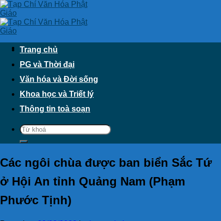
Skip
to
content
Trang chủ
PG và Thời đại
Văn hóa và Đời sống
Khoa học và Triết lý
Thông tin toà soạn
Các ngôi chùa được ban biển Sắc Tứ
ở Hội An tỉnh Quảng Nam (Phạm
Phước Tịnh)