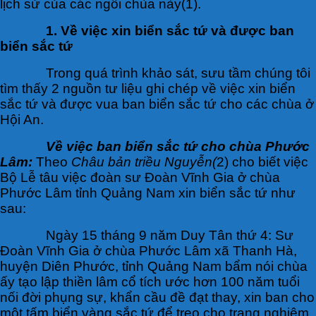
lịch sử của các ngôi chùa này(1).
1.
Về việc xin biển sắc tứ và được ban
biển sắc tứ
Trong quá trình khảo sát, sưu tầm chúng tôi
tìm thấy 2 nguồn tư liệu ghi chép về việc xin biển
sắc tứ và được vua ban biển sắc tứ cho các chùa ở
Hội An.
Về việc ban biển sắc tứ cho chùa Phước
Lâm:
Theo
Châu bản triều Nguyễn(
2) cho biết việc
Bộ Lễ tâu việc đoàn sư Đoàn Vĩnh Gia ở chùa
Phước Lâm tỉnh Quảng Nam xin biển sắc tứ như
sau:
Ngày 15 tháng 9 năm Duy Tân thứ 4: Sư
Đoàn Vĩnh Gia ở chùa Phước Lâm xã Thanh Hà,
huyện Diên Phước, tỉnh Quảng Nam bẩm nói chùa
ấy tạo lập thiền lâm cổ tích ước hơn 100 năm tuổi
nối đời phụng sự, khẩn cầu đề đạt thay, xin ban cho
một tấm biển vàng sắc tứ để treo cho trang nghiêm