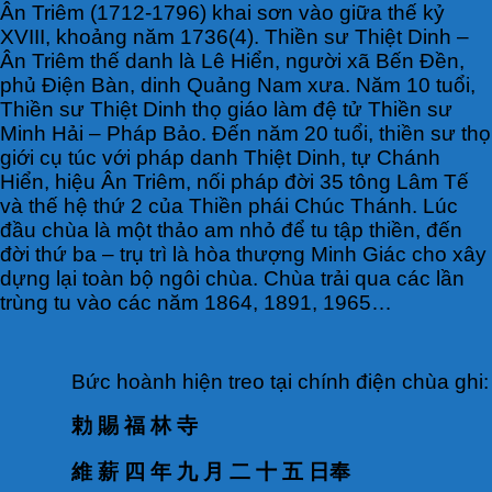
Ân Triêm (1712-1796) khai sơn vào giữa thế kỷ
XVIII, khoảng năm 1736(4). Thiền sư Thiệt Dinh –
Ân Triêm thế danh là Lê Hiển, người xã Bến Đền,
phủ Điện Bàn, dinh Quảng Nam xưa. Năm 10 tuổi,
Thiền sư Thiệt Dinh thọ giáo làm đệ tử Thiền sư
Minh Hải – Pháp Bảo. Đến năm 20 tuổi, thiền sư thọ
giới cụ túc với pháp danh Thiệt Dinh, tự Chánh
Hiển, hiệu Ân Triêm, nối pháp đời 35 tông Lâm Tế
và thế hệ thứ 2 của Thiền phái Chúc Thánh. Lúc
đầu chùa là một thảo am nhỏ để tu tập thiền, đến
đời thứ ba – trụ trì là hòa thượng Minh Giác cho xây
dựng lại toàn bộ ngôi chùa. Chùa trải qua các lần
trùng tu vào các năm 1864, 1891, 1965…
Bức hoành hiện treo tại chính điện chùa ghi:
勅 賜 福 林 寺
維 薪 四 年 九 月 二 十 五 日奉