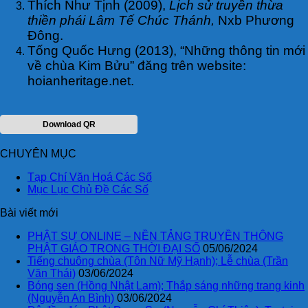
Thích Như Tịnh (2009),
Lịch sử truyền thừa
thiền phái Lâm Tế Chúc Thánh,
Nxb Phương
Đông.
Tống Quốc Hưng (2013), “Những thông tin mới
về chùa Kim Bửu” đăng trên website:
hoianheritage.net.
Download QR
CHUYÊN MỤC
Tạp Chí Văn Hoá Các Số
Mục Lục Chủ Đề Các Số
Bài viết mới
PHẬT SỰ ONLINE – NỀN TẢNG TRUYỀN THÔNG
PHẬT GIÁO TRONG THỜI ĐẠI SỐ
05/06/2024
Tiếng chuông chùa (Tôn Nữ Mỹ Hạnh); Lễ chùa (Trần
Văn Thái)
03/06/2024
Bóng sen (Hồng Nhật Lam); Thắp sáng những trang kinh
(Nguyễn An Bình)
03/06/2024