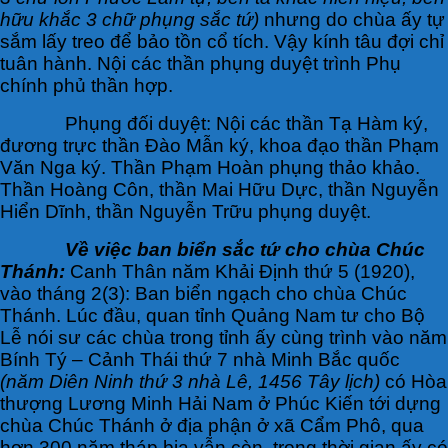
hữu khắc 3 chữ phụng sắc tứ)
nhưng do chùa ấy tự
sắm lấy treo để bảo tồn cổ tích. Vậy kính tâu đợi chỉ
tuân hành. Nội các thần phụng duyệt trình Phụ
chính phủ thần hợp.
Phụng đối duyệt: Nội các thần Tạ Hàm ký,
đương trực thần Đào Mẫn ký, khoa đạo thần Phạm
Văn Nga ký. Thần Phạm Hoàn phụng thảo khảo.
Thần Hoàng Côn, thần Mai Hữu Dực, thần Nguyễn
Hiển Dĩnh, thần Nguyễn Trữu phụng duyệt.
Về việc ban biển sắc tứ cho chùa Chúc
Thánh:
Canh Thân năm Khải Định thứ 5 (1920),
vào tháng 2(3): Ban biển ngạch cho chùa Chúc
Thánh. Lúc đầu, quan tỉnh Quảng Nam tư cho Bộ
Lễ nói sư các chùa trong tỉnh ấy cùng trình vào năm
Bính Tý – Cảnh Thái thứ 7 nhà Minh Bắc quốc
(năm Diên Ninh thứ 3 nhà Lê, 1456 Tây lịch)
có Hòa
thượng Lương Minh Hải Nam ở Phúc Kiến tới dựng
chùa Chúc Thánh ở địa phận ở xã Cẩm Phô, qua
hơn 300 năm tháp bia vẫn còn, trong thời gian ấy có