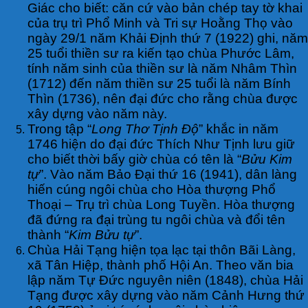
Giác cho biết: căn cứ vào bản chép tay tờ khai
của trụ trì Phổ Minh và Tri sự Hoằng Thọ vào
ngày 29/1 năm Khải Định thứ 7 (1922) ghi, năm
25 tuổi thiền sư ra kiến tạo chùa Phước Lâm,
tính năm sinh của thiền sư là năm Nhâm Thìn
(1712) đến năm thiền sư 25 tuổi là năm Bính
Thìn (1736), nên đại đức cho rằng chùa được
xây dựng vào năm này.
Trong tập “
Long Thơ Tịnh Độ
” khắc in năm
1746 hiện do đại đức Thích Như Tịnh lưu giữ
cho biết thời bấy giờ chùa có tên là “
Bửu Kim
tự
”. Vào năm Bảo Đại thứ 16 (1941), dân làng
hiến cúng ngôi chùa cho Hòa thượng Phổ
Thoại – Trụ trì chùa Long Tuyền. Hòa thượng
đã đứng ra đại trùng tu ngôi chùa và đổi tên
thành “
Kim Bửu tự
”.
Chùa Hải Tạng hiện tọa lạc tại thôn Bãi Làng,
xã Tân Hiệp, thành phố Hội An. Theo văn bia
lập năm Tự Đức nguyên niên (1848), chùa Hải
Tạng được xây dựng vào năm Cảnh Hưng thứ