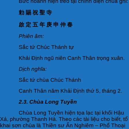
Bức hoành hiện treo tại chính điện chùa ghi:
勅 賜 祝 聖 寺
啟 定 五 年 庚 申 仲 春
Phiên âm:
Sắc tứ Chúc Thánh tự
Khải Định ngũ niên Canh Thân trọng xuân.
Dịch nghĩa:
Sắc tứ chùa Chúc Thánh
Canh Thân năm Khải Định thứ 5, tháng 2.
2.3. Chùa Long Tuyền
Chùa Long Tuyền hiện tọa lạc tại khối Hậu
Xá, phường Thanh Hà. Theo các tài liệu cho biết, tổ
khai sơn chùa là Thiền sư Ấn Nghiêm – Phổ Thoại