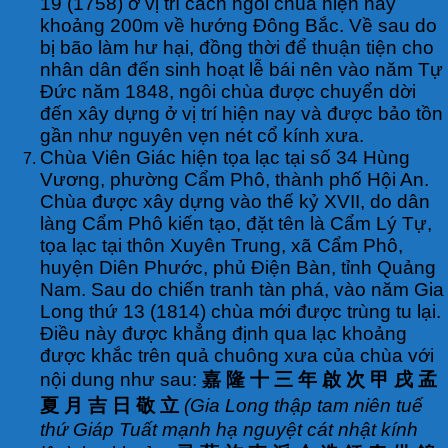
19 (1758) ở vị trí cách ngôi chùa hiện nay
khoảng 200m về hướng Đông Bắc. Về sau do
bị bão làm hư hại, đồng thời để thuận tiện cho
nhân dân đến sinh hoạt lễ bái nên vào năm Tự
Đức năm 1848, ngôi chùa được chuyển dời
đến xây dựng ở vị trí hiện nay và được bảo tồn
gần như nguyên vẹn nét cổ kính xưa.
Chùa Viên Giác hiện tọa lạc tại số 34 Hùng
Vương, phường Cẩm Phô, thành phố Hội An.
Chùa được xây dựng vào thế kỷ XVII, do dân
làng Cẩm Phô kiến tạo, đặt tên là Cẩm Lý Tự,
tọa lạc tại thôn Xuyên Trung, xã Cẩm Phô,
huyện Diên Phước, phủ Điện Bàn, tỉnh Quảng
Nam. Sau do chiến tranh tàn phá, vào năm Gia
Long thứ 13 (1814) chùa mới được trùng tu lại.
Điều này được khẳng định qua lạc khoảng
được khắc trên quả chuông xưa của chùa với
nội dung như sau:
嘉 隆 十 三 年 啟 次 甲 戌 孟
夏 月 吉 日 敬 立
(Gia Long thập tam niên tuế
thứ Giáp Tuất mạnh hạ nguyệt cát nhật kính