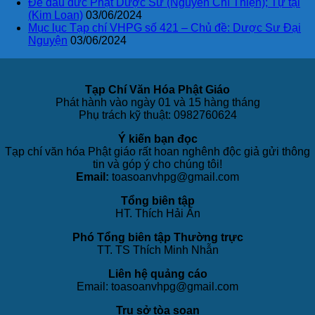
Đê đầu đức Phật Dược Sư (Nguyễn Chí Thiện); Tự tại
(Kim Loan)
03/06/2024
Mục lục Tạp chí VHPG số 421 – Chủ đề: Dược Sư Đại
Nguyện
03/06/2024
Tạp Chí Văn Hóa Phật Giáo
Phát hành vào ngày 01 và 15 hàng tháng
Phụ trách kỹ thuật: 0982760624
Ý kiến bạn đọc
Tạp chí văn hóa Phật giáo rất hoan nghênh độc giả gửi thông
tin và góp ý cho chúng tôi!
Email:
toasoanvhpg@gmail.com
Tổng biên tập
HT. Thích Hải Ấn
Phó Tổng biên tập Thường trực
TT. TS Thích Minh Nhẫn
Liên hệ quảng cáo
Email: toasoanvhpg@gmail.com
Trụ sở tòa soạn