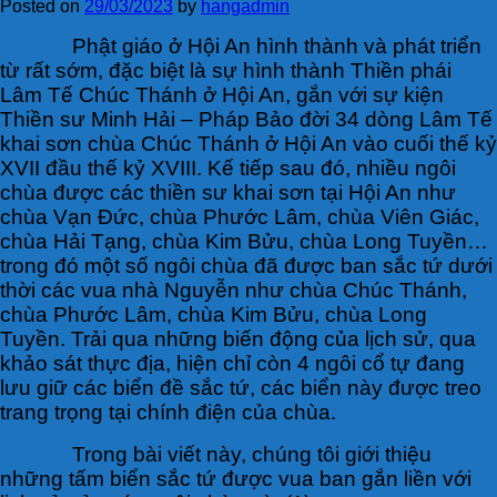
Posted on
29/03/2023
by
hangadmin
Phật giáo ở Hội An hình thành và phát triển
từ rất sớm, đặc biệt là sự hình thành Thiền phái
Lâm Tế Chúc Thánh ở Hội An, gắn với sự kiện
Thiền sư Minh Hải – Pháp Bảo đời 34 dòng Lâm Tế
khai sơn chùa Chúc Thánh ở Hội An vào cuối thế kỷ
XVII đầu thế kỷ XVIII. Kế tiếp sau đó, nhiều ngôi
chùa được các thiền sư khai sơn tại Hội An như
chùa Vạn Đức, chùa Phước Lâm, chùa Viên Giác,
chùa Hải Tạng, chùa Kim Bửu, chùa Long Tuyền…
trong đó một số ngôi chùa đã được ban sắc tứ dưới
thời các vua nhà Nguyễn như chùa Chúc Thánh,
chùa Phước Lâm, chùa Kim Bửu, chùa Long
Tuyền. Trải qua những biến động của lịch sử, qua
khảo sát thực địa, hiện chỉ còn 4 ngôi cổ tự đang
lưu giữ các biển đề sắc tứ, các biển này được treo
trang trọng tại chính điện của chùa.
Trong bài viết này, chúng tôi giới thiệu
những tấm biển sắc tứ được vua ban gắn liền với