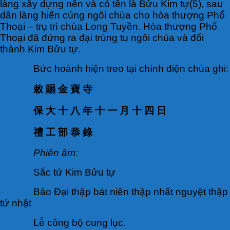
làng xây dựng nên và có tên là Bửu Kim tự(5), sau
dân làng hiến cúng ngôi chùa cho hòa thượng Phổ
Thoại – trụ trì chùa Long Tuyền. Hòa thượng Phổ
Thoại đã đứng ra đại trùng tu ngôi chùa và đổi
thành Kim Bửu tự.
Bức hoành hiện treo tại chính điện chùa ghi:
敕 賜 金 寶 寺
保 大 十 八 年 十 一 月 十 四 日
禮 工 部 恭 錄
Phiên âm:
Sắc tứ Kim Bửu tự
Bảo Đại thập bát niên thập nhất nguyệt thập
tứ nhật
Lễ công bộ cung lục.