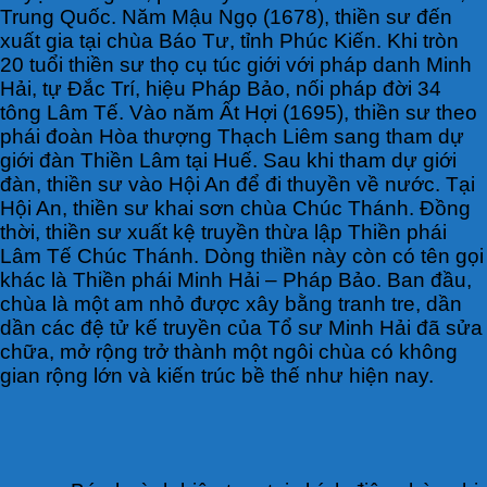
Trung Quốc. Năm Mậu Ngọ (1678), thiền sư đến
xuất gia tại chùa Báo Tư, tỉnh Phúc Kiến. Khi tròn
20 tuổi thiền sư thọ cụ túc giới với pháp danh Minh
Hải, tự Đắc Trí, hiệu Pháp Bảo, nối pháp đời 34
tông Lâm Tế. Vào năm Ất Hợi (1695), thiền sư theo
phái đoàn Hòa thượng Thạch Liêm sang tham dự
giới đàn Thiền Lâm tại Huế. Sau khi tham dự giới
đàn, thiền sư vào Hội An để đi thuyền về nước. Tại
Hội An, thiền sư khai sơn chùa Chúc Thánh. Đồng
thời, thiền sư xuất kệ truyền thừa lập Thiền phái
Lâm Tế Chúc Thánh. Dòng thiền này còn có tên gọi
khác là Thiền phái Minh Hải – Pháp Bảo. Ban đầu,
chùa là một am nhỏ được xây bằng tranh tre, dần
dần các đệ tử kế truyền của Tổ sư Minh Hải đã sửa
chữa, mở rộng trở thành một ngôi chùa có không
gian rộng lớn và kiến trúc bề thế như hiện nay.