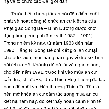
hạ và tổ chức các Đại giới đàn.
Trước hết, chúng tôi xin nói đến điểm xuất
phát về hoạt động tổ chức an cư kiết hạ của
Phật giáo Sông Bé – Bình Dương được khởi
động trong trong nhiệm kỳ II (1987 – 1991).
Trong nhiệm kỳ này, từ năm 1983 đến năm
1990, Tăng Ni Sông Bé chỉ kiết giới an cư tại
chỗ ở tự viện, mỗi tháng hai ngày về trụ sở Tỉnh
hội (chùa Hội Khánh) để bố tát và nghe giảng,
cho đến năm 1991, trước khi vào mùa an cư
cấm túc, khi đó Đại đức Thích Huệ Thông đã tác
bạch đề xuất với Hòa thượng Thích Trí Tấn là
nên mở khóa an cư cấm túc trong mùa an cư
kiết hạ năm này, do xét thấy hoàn cảnh kinh tế
xã hội và đời sống Phật tử còn rất nhiều khó