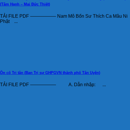
(Tâm Hạnh – Mai Đức Thiết)
TẢI FILE PDF —————– Nam Mô Bổn Sư Thích Ca Mâu Ni
Phật ...
Ôn cố Tri tân (Ban Trị sự GHPGVN thành phố Tân Uyên)
TẢI FILE PDF —————– A. Dẫn nhập: ...