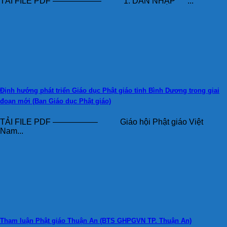
TẢI FILE PDF —————— 1. DẪN NHẬP ...
Định hướng phát triển Giáo dục Phật giáo tỉnh Bình Dương trong giai
đoạn mới (Ban Giáo dục Phật giáo)
TẢI FILE PDF —————– Giáo hội Phật giáo Việt
Nam...
Tham luận Phật giáo Thuận An (BTS GHPGVN TP. Thuận An)