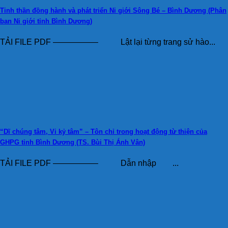
Tinh thần đồng hành và phát triển Ni giới Sông Bé – Bình Dương (Phân
ban Ni giới tỉnh Bình Dương)
TẢI FILE PDF —————– Lật lại từng trang sử hào...
“Dĩ chúng tâm, Vi kỷ tâm” – Tôn chỉ trong hoạt động từ thiện của
GHPG tỉnh Bình Dương (TS. Bùi Thị Ánh Vân)
TẢI FILE PDF —————– Dẫn nhập ...