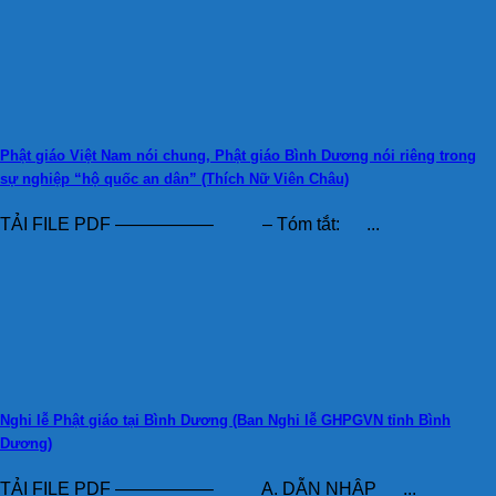
Phật giáo Việt Nam nói chung, Phật giáo Bình Dương nói riêng trong
sự nghiệp “hộ quốc an dân” (Thích Nữ Viên Châu)
TẢI FILE PDF —————– – Tóm tắt: ...
Nghi lễ Phật giáo tại Bình Dương (Ban Nghi lễ GHPGVN tỉnh Bình
Dương)
TẢI FILE PDF —————– A. DẪN NHẬP ...