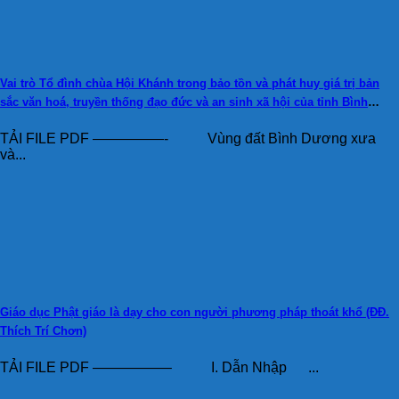
Vai trò Tổ đình chùa Hội Khánh trong bảo tồn và phát huy giá trị bản
sắc văn hoá, truyền thống đạo đức và an sinh xã hội của tỉnh Bình
Dương (ThS. Nguyễn Thị Nghĩa Hương)
TẢI FILE PDF —————- Vùng đất Bình Dương xưa
và...
Giáo dục Phật giáo là dạy cho con người phương pháp thoát khổ (ĐĐ.
Thích Trí Chơn)
TẢI FILE PDF —————– I. Dẫn Nhập ...