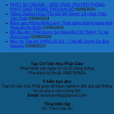
PHẬT SỰ ONLINE – NỀN TẢNG TRUYỀN THÔNG
PHẬT GIÁO TRONG THỜI ĐẠI SỐ
05/06/2024
Tiếng chuông chùa (Tôn Nữ Mỹ Hạnh); Lễ chùa (Trần
Văn Thái)
03/06/2024
Bóng sen (Hồng Nhật Lam); Thắp sáng những trang kinh
(Nguyễn An Bình)
03/06/2024
Đê đầu đức Phật Dược Sư (Nguyễn Chí Thiện); Tự tại
(Kim Loan)
03/06/2024
Mục lục Tạp chí VHPG số 421 – Chủ đề: Dược Sư Đại
Nguyện
03/06/2024
Tạp Chí Văn Hóa Phật Giáo
Phát hành vào ngày 01 và 15 hàng tháng
Phụ trách kỹ thuật: 0982760624
Ý kiến bạn đọc
Tạp chí văn hóa Phật giáo rất hoan nghênh độc giả gửi thông
tin và góp ý cho chúng tôi!
Email:
toasoanvhpg@gmail.com
Tổng biên tập
HT. Thích Hải Ấn