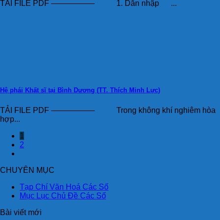
TẢI FILE PDF —————– 1. Dẫn nhập ...
Hệ phái Khất sĩ tại Bình Dương (TT. Thích Minh Lực)
TẢI FILE PDF —————– Trong không khí nghiêm hòa
hợp...
1
2
CHUYÊN MỤC
Tạp Chí Văn Hoá Các Số
Mục Lục Chủ Đề Các Số
Bài viết mới