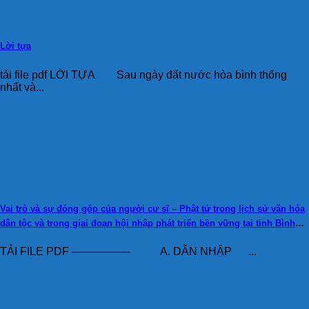
Lời tựa
tải file pdf LỜI TỰA Sau ngày đất nước hòa bình thống
nhất và...
Vai trò và sự đóng góp của người cư sĩ – Phật tử trong lịch sử văn hóa
dân tộc và trong giai đoạn hội nhập phát triển bền vững tại tỉnh Bình
Dương (NCS. ĐĐ. Thích Tâm Thông)
TẢI FILE PDF —————- A. DẪN NHẬP ...