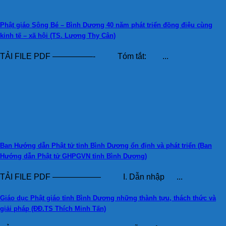
Phật giáo Sông Bé – Bình Dương 40 năm phát triển đồng điệu cùng
kinh tế – xã hội (TS. Lương Thy Cân)
TẢI FILE PDF —————- Tóm tắt: ...
Ban Hướng dẫn Phật tử tỉnh Bình Dương ổn định và phát triển (Ban
Hướng dẫn Phật tử GHPGVN tỉnh Bình Dương)
TẢI FILE PDF —————— I. Dẫn nhập ...
Giáo dục Phật giáo tỉnh Bình Dương những thành tựu, thách thức và
giải pháp (ĐĐ.TS Thích Minh Tấn)