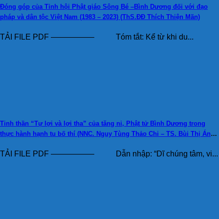
Đóng góp của Tỉnh hội Phật giáo Sông Bé –Bình Dương đối với đạo
pháp và dân tộc Việt Nam (1983 – 2023) (ThS.ĐĐ Thích Thiện Mãn)
TẢI FILE PDF —————– Tóm tắt: Kể từ khi du...
Tinh thần “Tự lợi và lợi tha” của tăng ni, Phật tử Bình Dương trong
thực hành hạnh tu bố thí (NNC. Nguy Tùng Thảo Chi – TS. Bùi Thị Ánh
Vân)
TẢI FILE PDF —————– Dẫn nhập: “Dĩ chúng tâm, vi...