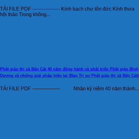
TẢI FILE PDF —————– Kính bạch chư tôn đức Kính thưa
hội thảo Trong không...
Phật giáo thị xã Bến Cát 40 năm đồng hành và phát triển Phật giáo Bình
Dương và những giải pháp hiện tại (Ban Trị sự Phật giáo thị xã Bến Cát)
TẢI FILE PDF —————– Nhân kỷ niệm 40 năm thành...