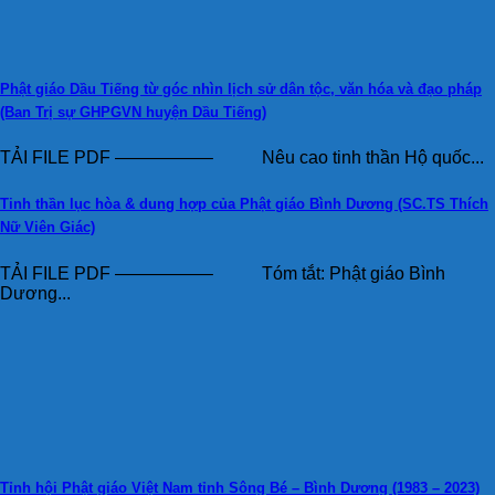
Phật giáo Dầu Tiếng từ góc nhìn lịch sử dân tộc, văn hóa và đạo pháp
(Ban Trị sự GHPGVN huyện Dầu Tiếng)
TẢI FILE PDF —————– Nêu cao tinh thần Hộ quốc...
Tinh thần lục hòa & dung hợp của Phật giáo Bình Dương (SC.TS Thích
Nữ Viên Giác)
TẢI FILE PDF —————– Tóm tắt: Phật giáo Bình
Dương...
Tỉnh hội Phật giáo Việt Nam tỉnh Sông Bé – Bình Dương (1983 – 2023)