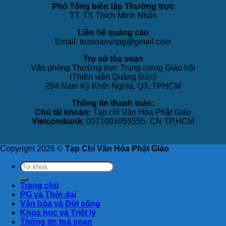
Phó Tổng biên tập Thường trực
TT. TS Thích Minh Nhẫn
Liên hệ quảng cáo
Email: toasoanvhpg@gmail.com
Trụ sở tòa soạn
Văn phòng Thường trực Trung ương Giáo hội
(Thiền viện Quảng Đức)
294 Nam Kỳ Khởi Nghĩa, Q3, TPHCM
Thông tin thanh toán:
Chủ tài khoản:
Tạp chí Văn Hóa Phật Giáo
Vietcombank
: 0071001053555- CN TP.HCM
Copyright 2026 ©
Tạp Chí Văn Hóa Phật Giáo
Trang chủ
PG và Thời đại
Văn hóa và Đời sống
Khoa học và Triết lý
Thông tin toà soạn