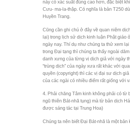
này có xác suất đúng cao hơn, đặc biệt kh
Cưu- ma-la-thập. Có nghĩa là bản T250 dù
Huyền Trang.
Cũng cần ghi chú ở đây về quan niệm dịch 
lại) trong lịch sử dịch kinh luận Phật giáo
ngày nay. Thí dụ như chúng ta thử xem lạ
trong Đại tạng thì chúng ta thấy ngoài dăm
danh xưng của từng vị dịch giả với ngày th
“trùng dịch” của ngày xưa rất khác với quan
quyền (copyright) thì các vị đại sư dịch gi
của các ngài có nhiều điểm rất giống với v
4. Phải chăng Tâm kinh không phải có từ
ngũ thiên Bát-nhã tụng) mà từ bản dịch Há
được sáng tác tại Trung Hoa)
Chúng ta nên biết Đại Bát-nhã là một bản