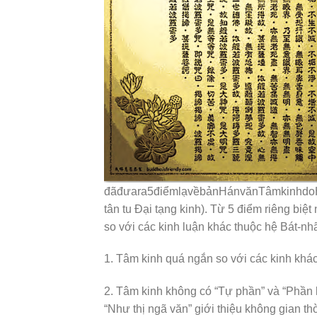
đãđưara5điểmlạvềbảnHánvănTâmkinhdoHuyề
tân tu Đại tạng kinh). Từ 5 điểm riêng biệt
so với các kinh luận khác thuộc hệ Bát-nh
1. Tâm kinh quá ngắn so với các kinh khác
2. Tâm kinh không có “Tự phần” và “Phần l
“Như thị ngã văn” giới thiệu không gian th