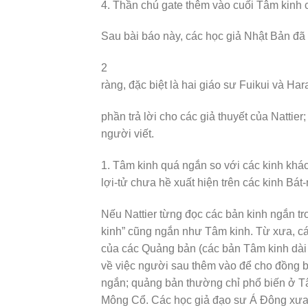
4. Thần chú gate thêm vào cuối Tâm kinh 
Sau bài báo này, các học giả Nhật Bản đã tr
2
ràng, đặc biệt là hai giáo sư Fuikui và Har
phần trả lời cho các giả thuyết của Nattie
người viết.
1. Tâm kinh quá ngắn so với các kinh khá
lợi-tử chưa hề xuất hiện trên các kinh Bát
Nếu Nattier từng đọc các bản kinh ngắn tr
kinh” cũng ngắn như Tâm kinh. Từ xưa, c
của các Quảng bản (các bản Tâm kinh dài
về việc người sau thêm vào để cho đồng b
ngắn; quảng bản thường chỉ phổ biến ở T
Mông Cổ. Các học giả đạo sư Á Đông xưa n