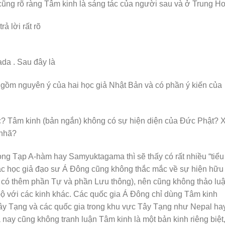
cũng rõ ràng Tâm kinh là sáng tác của người sau và ở Trung Ho
ả lời rất rõ
ada . Sau đây là
r; gồm nguyên ý của hai học giả Nhật Bản và có phần ý kiến của
c? Tâm kinh (bản ngắn) không có sự hiện diện của Đức Phật? 
-nhã?
ong Tạp A-hàm hay Samyuktagama thì sẽ thấy có rất nhiều “tiểu
ác học giả đạo sư Á Đông cũng không thắc mắc về sự hiện hữu
 có thêm phần Tự và phần Lưu thông), nên cũng không thảo lu
ộ với các kinh khác. Các quốc gia Á Đông chỉ dùng Tâm kinh
ây Tạng và các quốc gia trong khu vực Tây Tạng như Nepal ha
ay cũng không tranh luận Tâm kinh là một bản kinh riêng biệt