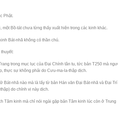
c Phật.
i, một Bồ-tát chưa từng thấy xuất hiện trong các kinh khác.
kinh Bát-nhã không có thần chú.
 thuyết:
rang trong mục lục của Đại Chính tân tu, tức bản T250 mà ngư
p, thực sự không phải do Cưu-ma-la-thập dịch.
ữ Bát-nhã nào mà là lấy từ bản Hán văn Đại Bát-nhã và Đại Trí
hập) do chính vị này dịch.
dịch Tâm kinh mà chỉ nói ngài gặp bản Tâm kinh lúc còn ở Trung