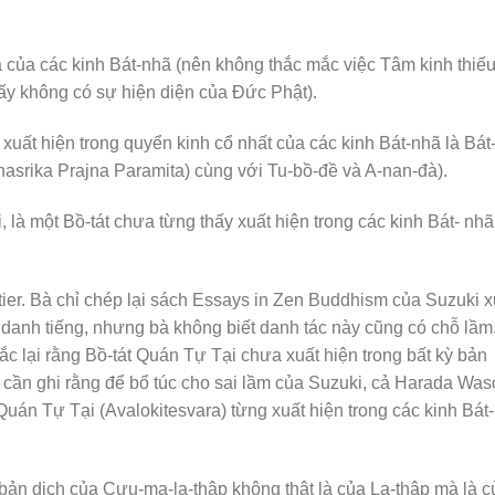
 của các kinh Bát-nhã (nên không thắc mắc việc Tâm kinh thiế
ấy không có sự hiện diện của Đức Phật).
xuất hiện trong quyển kinh cổ nhất của các kinh Bát-nhã là Bát
ahasrika Prajna Paramita) cùng với Tu-bồ-đề và A-nan-đà).
, là một Bồ-tát chưa từng thấy xuất hiện trong các kinh Bát- nhã
ier. Bà chỉ chép lại sách Essays in Zen Buddhism của Suzuki x
 danh tiếng, nhưng bà không biết danh tác này cũng có chỗ lầm
hắc lại rằng Bồ-tát Quán Tự Tại chưa xuất hiện trong bất kỳ bản
ỉ cần ghi rằng để bổ túc cho sai lầm của Suzuki, cả Harada Wa
Quán Tự Tại (Avalokitesvara) từng xuất hiện trong các kinh Bát-
bản dịch của Cưu-ma-la-thập không thật là của La-thập mà là c