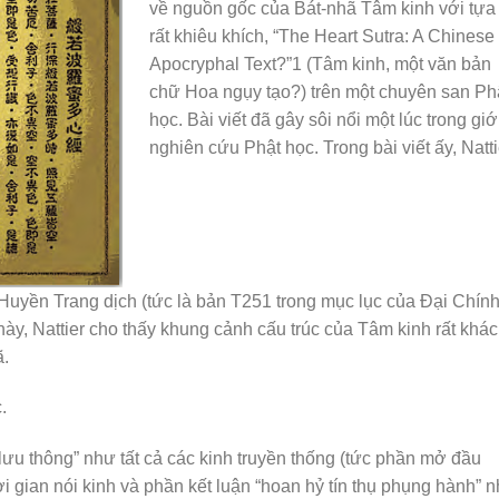
về nguồn gốc của Bát-nhã Tâm kinh với tựa
mũi
rất khiêu khích, “The Heart Sutra: A Chinese
tên
Apocryphal Text?”1 (Tâm kinh, một văn bản
Lên/X
chữ Hoa ngụy tạo?) trên một chuyên san Ph
để
học. Bài viết đã gây sôi nổi một lúc trong giớ
tăng
nghiên cứu Phật học. Trong bài viết ấy, Natti
hoặc
giảm
âm
lượng
n Trang dịch (tức là bản T251 trong mục lục của Đại Chín
 này, Nattier cho thấy khung cảnh cấu trúc của Tâm kinh rất khác
ã.
.
ưu thông” như tất cả các kinh truyền thống (tức phần mở đầu
ời gian nói kinh và phần kết luận “hoan hỷ tín thụ phụng hành” 