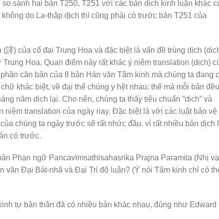
i so sánh hai bản T250, T251 với các bản dịch kinh luận khác c
 không do La-thập dịch thì cũng phải có trước bản T251 của
(譯) của cổ đại Trung Hoa và đặc biệt là vấn đề trùng dịch (dịc
 ở Trung Hoa. Quan điểm này rất khác ý niệm translation (dịch) c
i phần căn bản của 8 bản Hán văn Tâm kinh mà chúng ta đang 
 chữ khác biệt, về đại thể chúng y hệt nhau; thế mà mỗi bản đề
áng năm dịch lại. Cho nên, chúng ta thấy tiêu chuẩn “dịch” và
 niệm translation của ngày nay. Đặc biệt là với các luật bảo vệ 
ả của chúng ta ngày trước sẽ rất nhức đầu, vì rất nhiều bản dịch l
ản có trước.
 bản Phạn ngữ Pancavimsathisahasrika Prajna Paramita (Nhị v
n văn Đại Bát-nhã và Đại Trí độ luận? (Ý nói Tâm kinh chỉ có th
 kinh tự bản thân đã có nhiều bản khác nhau, đúng như Edward