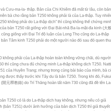
) và Cưu-ma-la- thập. Bản của Chi Khiêm đã mất từ lâu, còn bản
 nên bà cho rằng bản T250 không phải là của La-thập. Tuy nhiê
 T250 không phải do La-thập dịch” thì cũng không thể chứng minh
õi của bản T250 rất giống với Đại Bát-nhã Ba-la-mật-đa kinh (
ũng giống với Đại Trí độ luận của Long Thọ cũng do La-thập
g bản Tâm kinh T250 phải do một người nào đó sau đó quen th
50 không phải của La-thập hoàn toàn không vững chãi, dù ngườ
250 thì cũng chưa đủ chứng minh La-thập không dịch T250. Natt
1 của Huyền Trang; nhưng trong cùng bài báo của mình, bà c
ng được thấy trước khi Tây du là bản T250. Trong khi đó, Fuku
ục (開元釋教錄) do Trí Thăng hoàn tất năm 730 cũng đã đề tên La
 bản T250 có là do La-thập dịch hay không, nhưng nếu có giả
h (bản T251) dưới ảnh hưởng của bản dịch T250 thì giả thuyết