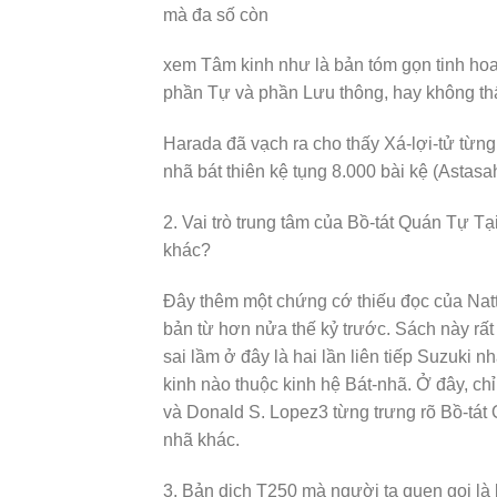
mà đa số còn
xem Tâm kinh như là bản tóm gọn tinh hoa
phần Tự và phần Lưu thông, hay không th
Harada đã vạch ra cho thấy Xá-lợi-tử từng 
nhã bát thiên kệ tụng 8.000 bài kệ (Astas
2. Vai trò trung tâm của Bồ-tát Quán Tự Tại
khác?
Đây thêm một chứng cớ thiếu đọc của Natt
bản từ hơn nửa thế kỷ trước. Sách này rất
sai lầm ở đây là hai lần liên tiếp Suzuki n
kinh nào thuộc kinh hệ Bát-nhã. Ở đây, ch
và Donald S. Lopez3 từng trưng rõ Bồ-tát 
nhã khác.
3. Bản dịch T250 mà người ta quen gọi là 