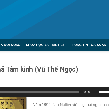
VÀ ĐỜI SỐNG
KHOA HỌC VÀ TRIẾT LÝ
THÔNG TIN TOÀ SOẠN
hã Tâm kinh (Vũ Thế Ngọc)
Sử
00:00
dụng
các
Năm 1992, Jan Nattier viết một bài nghiên 
phím