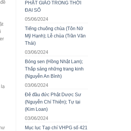
 đề
PHẬT GIÁO TRONG THỜI
ĐẠI SỐ
05/06/2024
uống
ật
Tiếng chuông chùa (Tôn Nữ
i
Mỹ Hạnh); Lễ chùa (Trần Văn
er
Thái)
03/06/2024
Bóng sen (Hồng Nhật Lam);
.
Thắp sáng những trang kinh
(Nguyễn An Bình)
h
03/06/2024
 lạ
Đê đầu đức Phật Dược Sư
(Nguyễn Chí Thiện); Tự tại
(Kim Loan)
03/06/2024
Mục lục Tạp chí VHPG số 421
như