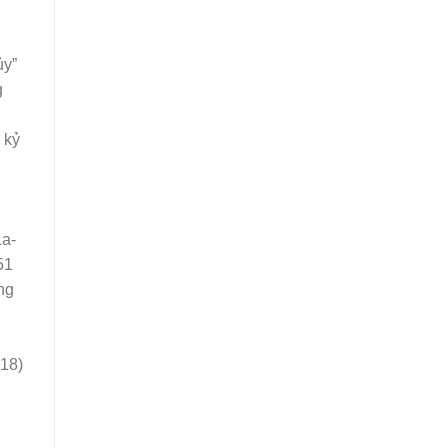
ủy”
g
 kỷ
La-
51
ng
18)