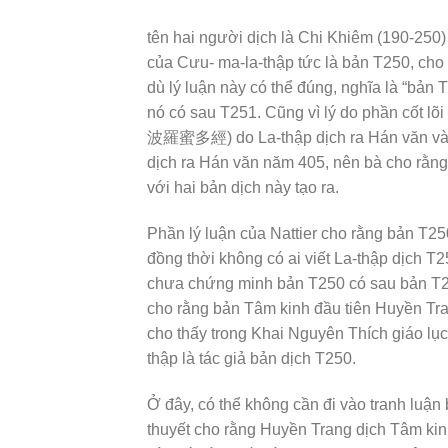
tên hai người dịch là Chi Khiêm (190-250
của Cưu- ma-la-thập tức là bản T250, cho
dù lý luận này có thể đúng, nghĩa là “bản
nó có sau T251. Cũng vì lý do phần cốt l
波羅蜜多經) do La-thập dịch ra Hán văn và c
dịch ra Hán văn năm 405, nên bà cho rằn
với hai bản dịch này tạo ra.
Phần lý luận của Nattier cho rằng bản T2
đồng thời không có ai viết La-thập dịch T
chưa chứng minh bản T250 có sau bản T25
cho rằng bản Tâm kinh đầu tiên Huyền Tra
cho thấy trong Khai Nguyên Thích giáo l
thập là tác giả bản dịch T250.
Ở đây, có thể không cần đi vào tranh luận
thuyết cho rằng Huyền Trang dịch Tâm kin