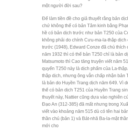
một người đời sau?
Để làm tiền đề cho giả thuyết rằng bản d
chứ không thể có bản Tâm kinh bằng Phạn 
hề có bản dịch trước như bản T250 của Cư
không phải do chính Cưu-ma-la-thập dịch c
trước (1948), Edward Conze đã chú thích
năm 1932 thì có thể bản T250 chỉ là bản d
Matsumoto thì Cao tăng truyện viết năm 51
quyển T250 này là dịch phẩm của La-thập.
thập dịch, nhưng ông vẫn chấp nhận bản 
là bản do Huyền Trang dịch năm 649. Vì dù
thể có bản dịch T251 của Huyền Trang sin
thuyết này, Nattier cũng dựa vào nghiên 
Đạo An (312-385) đã mất nhưng trong X
viết vào khoảng năm 515 dù có tên hai bả
thần chú (bản 1) và Bát-nhã Ba-la-mật thầ
mới cho