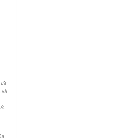
u
-
uất
, và
so2
ủa