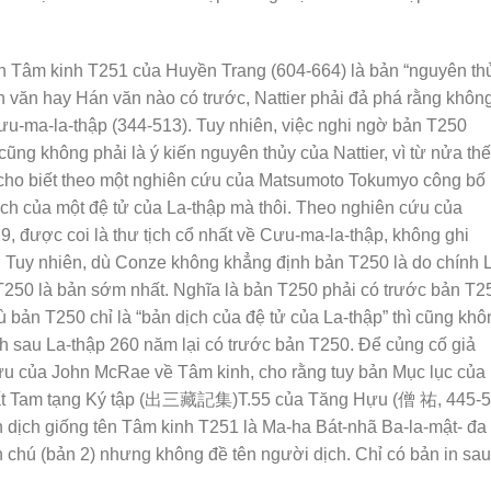
ịch Tâm kinh T251 của Huyền Trang (604-664) là bản “nguyên th
văn hay Hán văn nào có trước, Nattier phải đả phá rằng khôn
u-ma-la-thập (344-513). Tuy nhiên, việc nghi ngờ bản T250
ũng không phải là ý kiến nguyên thủy của Nattier, vì từ nửa thế
 cho biết theo một nghiên cứu của Matsumoto Tokumyo công bố
ịch của một đệ tử của La-thập mà thôi. Theo nghiên cứu của
9, được coi là thư tịch cổ nhất về Cưu-ma-la-thập, không ghi
 Tuy nhiên, dù Conze không khẳng định bản T250 là do chính 
T250 là bản sớm nhất. Nghĩa là bản T250 phải có trước bản T2
 bản T250 chỉ là “bản dịch của đệ tử của La-thập” thì cũng khô
h sau La-thập 260 năm lại có trước bản T250. Để củng cố giả
cứu của John McRae về Tâm kinh, cho rằng tuy bản Mục lục của
uất Tam tạng Ký tập (出三藏記集)T.55 của Tăng Hựu (僧 祐, 445-5
n dịch giống tên Tâm kinh T251 là Ma-ha Bát-nhã Ba-la-mật- đa
n chú (bản 2) nhưng không đề tên người dịch. Chỉ có bản in sau