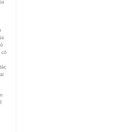
ủa
h
ủa
có
u có
tác
ại
ạn
ể