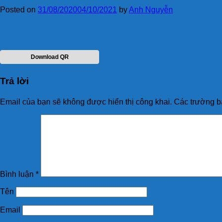
Posted on
31/08/2020
04/10/2021
by
Anh Nguyễn
Download QR
Trả lời
Email của bạn sẽ không được hiển thị công khai.
Các trường b
Bình luận
*
Tên
Email