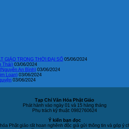
T GIÁO TRONG THỜI ĐẠI SỐ
05/06/2024
 Thái)
03/06/2024
 (Nguyễn An Bình)
03/06/2024
im Loan)
03/06/2024
guyện
03/06/2024
Tạp Chí Văn Hóa Phật Giáo
Phát hành vào ngày 01 và 15 hàng tháng
Phụ trách kỹ thuật: 0982760624
Ý kiến bạn đọc
hóa Phật giáo rất hoan nghênh độc giả gửi thông tin và góp ý c