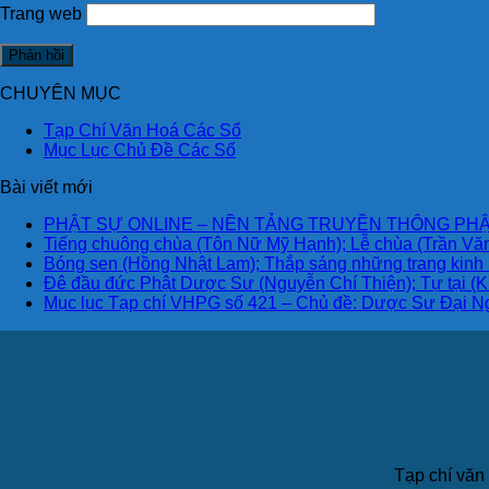
Trang web
CHUYÊN MỤC
Tạp Chí Văn Hoá Các Số
Mục Lục Chủ Đề Các Số
Bài viết mới
PHẬT SỰ ONLINE – NỀN TẢNG TRUYỀN THÔNG PHẬ
Tiếng chuông chùa (Tôn Nữ Mỹ Hạnh); Lễ chùa (Trần Văn
Bóng sen (Hồng Nhật Lam); Thắp sáng những trang kinh
Đê đầu đức Phật Dược Sư (Nguyễn Chí Thiện); Tự tại (K
Mục lục Tạp chí VHPG số 421 – Chủ đề: Dược Sư Đại N
Tạp chí văn 