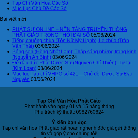
Tạp Chí Văn Hoá Các Số
Mục Lục Chủ Đề Các Số
Bài viết mới
PHẬT SỰ ONLINE – NỀN TẢNG TRUYỀN THÔNG
PHẬT GIÁO TRONG THỜI ĐẠI SỐ
05/06/2024
Tiếng chuông chùa (Tôn Nữ Mỹ Hạnh); Lễ chùa (Trần
Văn Thái)
03/06/2024
Bóng sen (Hồng Nhật Lam); Thắp sáng những trang kinh
(Nguyễn An Bình)
03/06/2024
Đê đầu đức Phật Dược Sư (Nguyễn Chí Thiện); Tự tại
(Kim Loan)
03/06/2024
Mục lục Tạp chí VHPG số 421 – Chủ đề: Dược Sư Đại
Nguyện
03/06/2024
Tạp Chí Văn Hóa Phật Giáo
Phát hành vào ngày 01 và 15 hàng tháng
Phụ trách kỹ thuật: 0982760624
Ý kiến bạn đọc
Tạp chí văn hóa Phật giáo rất hoan nghênh độc giả gửi thông
tin và góp ý cho chúng tôi!