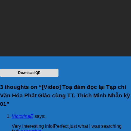
Download QR
3 thoughts on “
[Video] Toạ đàm đọc lại Tạp chí
Văn Hóa Phật Giáo cùng TT. Thích Minh Nhẫn kỳ
01
”
VictorinaE
says:
Very interesting info!Perfect just what I was searching