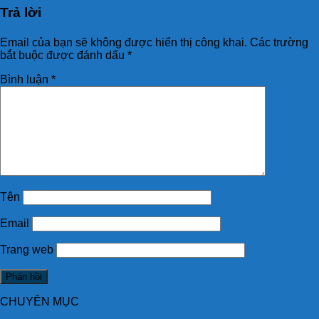
Trả lời
Email của bạn sẽ không được hiển thị công khai.
Các trường
bắt buộc được đánh dấu
*
Bình luận
*
Tên
Email
Trang web
CHUYÊN MỤC