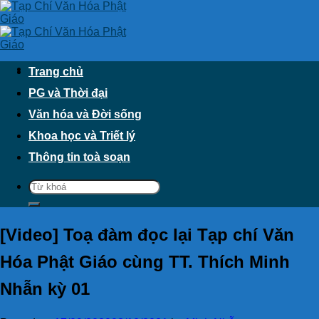
Skip
to
content
Trang chủ
PG và Thời đại
Văn hóa và Đời sống
Khoa học và Triết lý
Thông tin toà soạn
[Video] Toạ đàm đọc lại Tạp chí Văn
Hóa Phật Giáo cùng TT. Thích Minh
Nhẫn kỳ 01