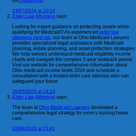
for!
Leadership
13/07/2024 at 10:14
Elder Law Attorneys
says:
Looking for expert guidance on protecting assets while
qualifying for Medicaid? As experienced
elder law
attorneys near me
, our team at Ohio Medicaid Lawyers
provides specialized legal assistance with Medicaid
planning, estate planning, and asset protection strategies.
We help seniors understand medicaid eligibility income
charts and navigate the complex 5-year lookback period.
Visit our website for comprehensive information about
Ohio medicaid income limits 2024 and schedule a
consultation with a trusted elder care attorney who can
safeguard your future.
26/03/2025 at 14:14
Elder Law Attorneys
says:
The team at
Ohio Medicaid Lawyers
developed a
comprehensive legal strategy for mom’s nursing home
care.
02/04/2025 at 15:41