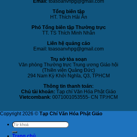
Email:
toasoanvhpg@gmail.com
Tổng biên tập
HT. Thích Hải Ấn
Phó Tổng biên tập Thường trực
TT. TS Thích Minh Nhẫn
Liên hệ quảng cáo
Email: toasoanvhpg@gmail.com
Trụ sở tòa soạn
Văn phòng Thường trực Trung ương Giáo hội
(Thiền viện Quảng Đức)
294 Nam Kỳ Khởi Nghĩa, Q3, TPHCM
Thông tin thanh toán:
Chủ tài khoản:
Tạp chí Văn Hóa Phật Giáo
Vietcombank
: 0071001053555- CN TP.HCM
Copyright 2026 ©
Tạp Chí Văn Hóa Phật Giáo
Trang chủ