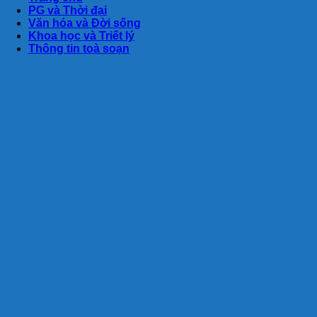
PG và Thời đại
Văn hóa và Đời sống
Khoa học và Triết lý
Thông tin toà soạn