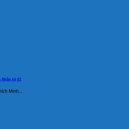
h Nhẫn kỳ 01
ích Minh...