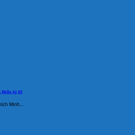
h Nhẫn kỳ 02
ích Minh...