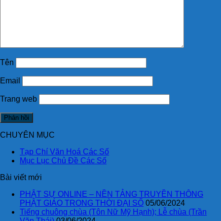
Tên
Email
Trang web
CHUYÊN MỤC
Tạp Chí Văn Hoá Các Số
Mục Lục Chủ Đề Các Số
Bài viết mới
PHẬT SỰ ONLINE – NỀN TẢNG TRUYỀN THÔNG
PHẬT GIÁO TRONG THỜI ĐẠI SỐ
05/06/2024
Tiếng chuông chùa (Tôn Nữ Mỹ Hạnh); Lễ chùa (Trần
Văn Thái)
03/06/2024