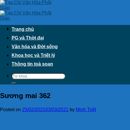
Skip
to
content
Trang chủ
PG và Thời đại
Văn hóa và Đời sống
Khoa học và Triết lý
Thông tin toà soạn
Sương mai 362
Posted on
25/02/2021
03/03/2021
by
Minh Triết