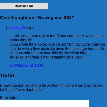
Download QR
One thought on “
Sương mai 362
”
xnxx hub
says:
Its like yoou read myy mind! Youu seem to kow so much
about this, lik
youu wrote thhe boiok in itt orr something. I tuink that you
can do with a ffew pichs tto drive the message hoe a liftle
bit, buut other thuan that, this iis excellent blog.
An excellent read. I will certainnly bbe back.
27/04/2025 at 04:34
Trả lời
Email của bạn sẽ không được hiển thị công khai.
Các trường
bắt buộc được đánh dấu
*
Bình luận
*