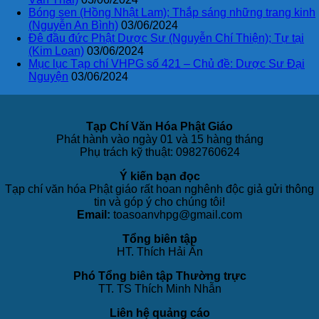
Bóng sen (Hồng Nhật Lam); Thắp sáng những trang kinh
(Nguyễn An Bình)
03/06/2024
Đê đầu đức Phật Dược Sư (Nguyễn Chí Thiện); Tự tại
(Kim Loan)
03/06/2024
Mục lục Tạp chí VHPG số 421 – Chủ đề: Dược Sư Đại
Nguyện
03/06/2024
Tạp Chí Văn Hóa Phật Giáo
Phát hành vào ngày 01 và 15 hàng tháng
Phụ trách kỹ thuật: 0982760624
Ý kiến bạn đọc
Tạp chí văn hóa Phật giáo rất hoan nghênh độc giả gửi thông
tin và góp ý cho chúng tôi!
Email:
toasoanvhpg@gmail.com
Tổng biên tập
HT. Thích Hải Ấn
Phó Tổng biên tập Thường trực
TT. TS Thích Minh Nhẫn
Liên hệ quảng cáo