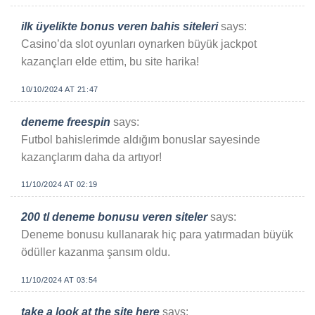
ilk üyelikte bonus veren bahis siteleri
says:
Casino’da slot oyunları oynarken büyük jackpot
kazançları elde ettim, bu site harika!
10/10/2024 AT 21:47
deneme freespin
says:
Futbol bahislerimde aldığım bonuslar sayesinde
kazançlarım daha da artıyor!
11/10/2024 AT 02:19
200 tl deneme bonusu veren siteler
says:
Deneme bonusu kullanarak hiç para yatırmadan büyük
ödüller kazanma şansım oldu.
11/10/2024 AT 03:54
take a look at the site here
says: