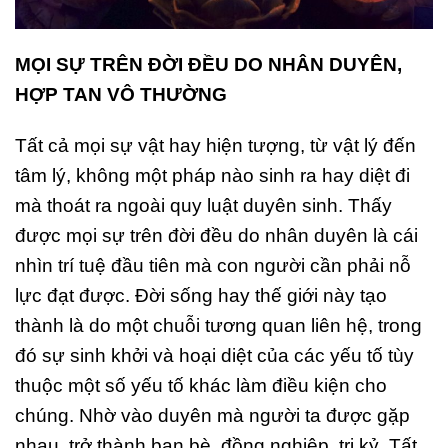
MỌI SỰ TRÊN ĐỜI ĐỀU DO NHÂN DUYÊN,
HỢP TAN VÔ THƯỜNG
Tất cả mọi sự vật hay hiện tượng, từ vật lý đến
tâm lý, không một pháp nào sinh ra hay diệt đi
mà thoát ra ngoài quy luật duyên sinh. Thấy
được mọi sự trên đời đều do nhân duyên là cái
nhìn trí tuệ đầu tiên mà con người cần phải nỗ
lực đạt được. Đời sống hay thế giới này tạo
thành là do một chuỗi tương quan liên hệ, trong
đó sự sinh khởi và hoại diệt của các yếu tố tùy
thuộc một số yếu tố khác làm điều kiện cho
chúng. Nhờ vào duyên mà người ta được gặp
nhau, trở thành bạn bè, đồng nghiệp, tri kỷ. Tất