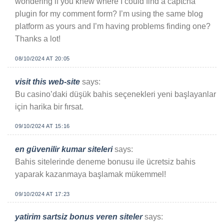
wondering if you knew where I could find a captcha
plugin for my comment form? I’m using the same blog
platform as yours and I’m having problems finding one?
Thanks a lot!
08/10/2024 AT 20:05
visit this web-site
says:
Bu casino’daki düşük bahis seçenekleri yeni başlayanlar
için harika bir fırsat.
09/10/2024 AT 15:16
en güvenilir kumar siteleri
says:
Bahis sitelerinde deneme bonusu ile ücretsiz bahis
yaparak kazanmaya başlamak mükemmel!
09/10/2024 AT 17:23
yatirim sartsiz bonus veren siteler
says: