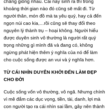
chẳng giống nhau. Cái này sinh ra thì trong
khoảng thời gian nào đó cũng sẽ mất đi. Từ
người thân, món đồ mà ta yêu quý, hay cả đến
ngọn núi cao kia,…rồi cũng sẽ thay đổi theo
nguyên lý thành trụ – hoại không. Người hiểu
được duyên sinh vô thường là người rất quý
trọng những gì mình đã và đang có, không
ngừng phát hiện thêm ý nghĩa của nó để làm
cho cuộc sống được an vui và ý nghĩa hơn.
TỪ CÁI NHÌN DUYÊN KHỞI ĐẾN LÀM ĐẸP
CHO ĐỜI
Cuộc sống vốn vô thường, vô ngã. Nhưng chính
vì mê đắm các dục vọng, tiền, tài, danh, lợi mà
con người tạo ra cái nhìn sai lầm, gây nên thành