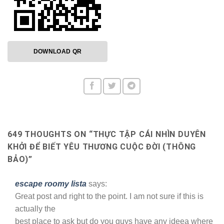
DOWNLOAD QR
649 THOUGHTS ON “
THỰC TẬP CÁI NHÌN DUYÊN
KHỞI ĐỂ BIẾT YÊU THƯƠNG CUỘC ĐỜI (THÔNG
BẢO)
”
escape roomy lista
says:
Great post and right to the point. I am not sure if this is
actually the
best place to ask but do you guys have any ideea where