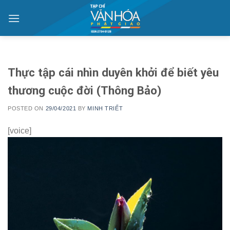
Skip
to
content
Thực tập cái nhìn duyên khởi để biết yêu
thương cuộc đời (Thông Bảo)
POSTED ON
29/04/2021
BY
MINH TRIẾT
[voice]