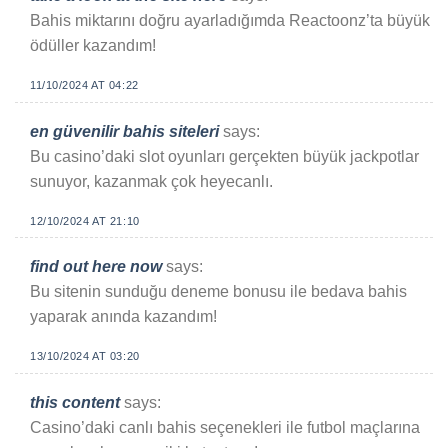
Bahis miktarını doğru ayarladığımda Reactoonz’ta büyük
ödüller kazandım!
11/10/2024 AT 04:22
en güvenilir bahis siteleri
says:
Bu casino’daki slot oyunları gerçekten büyük jackpotlar
sunuyor, kazanmak çok heyecanlı.
12/10/2024 AT 21:10
find out here now
says:
Bu sitenin sunduğu deneme bonusu ile bedava bahis
yaparak anında kazandım!
13/10/2024 AT 03:20
this content
says:
Casino’daki canlı bahis seçenekleri ile futbol maçlarına