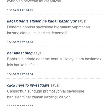
oynarken heyecan iki kat artıyor!
13/10/2024 AT 04:05
kaçak bahis siteleri ne kadar kazanıyor
says:
Deneme bonusu sayesinde hiç yatırım yapmadan
kazanç elde ettim, herkes denemeli!
13/10/2024 AT 05:08
her latest blog
says:
Bahis sitelerinde deneme bonusu ile oyunlara başlamak
için harika bir fırsat!
13/10/2024 AT 05:34
click here to investigate
says:
Casino’nun sunduğu promosyonlar sayesinde
bahislerim her zaman kazançlı oluyor.