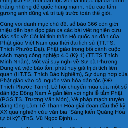
trong lịch sử, một dân tộc vốn là thuộc địa đã đánh
thắng những đế quốc hùng mạnh, nêu cao tấm
gương anh dũng và trí tuệ trước toàn thế giới.
Cùng với danh mục chủ đề, số báo 366 còn giới
thiệu đến bạn đọc gần xa các bài viết nghiên cứu
đặc sắc về: Cốt lõi tinh thần Hộ quốc an dân của
Phật giáo Việt Nam qua thời đại lịch sử (TT.TS.
Thích Phước Ðạt), Phật giáo trong bối cảnh cuộc
cách mạng công nghiệp 4.0 (Kỳ 1) (TT.TS Thích
Minh Nhẫn), Một vài suy nghĩ về Sư bà Phương
Dung và việc bảo tồn, phát huy giá trị di tích liên
quan (HT.TS. Thích Bảo Nghiêm), Sự dung hợp của
Phật giáo vào cội nguồn văn hóa dân tộc (ÐÐ.
Thích Phước Tánh), Lễ hội chuyển mùa của một số
dân tộc Ðông Nam Á gắn liền với nghi lễ tắm Phật
(PGS.TS. Trương Văn Món), Về pháp mạch truyền
đăng tông Lâm Tế Thanh Hóa giai đoạn đầu thế kỷ
XX qua nghiên cứu văn bia “Sáng kiến Quảng Hóa
tự bi ký” (ThS. Vũ Ngọc Ðịnh)…