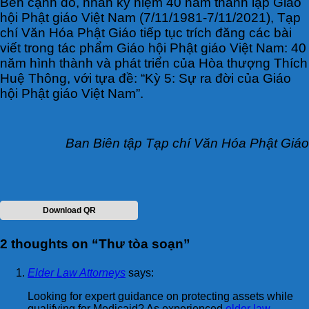
Bên cạnh đó, nhân kỷ niệm 40 năm thành lập Giáo
hội Phật giáo Việt Nam (7/11/1981-7/11/2021), Tạp
chí Văn Hóa Phật Giáo tiếp tục trích đăng các bài
viết trong tác phẩm Giáo hội Phật giáo Việt Nam: 40
năm hình thành và phát triển của Hòa thượng Thích
Huệ Thông, với tựa đề: “Kỳ 5: Sự ra đời của Giáo
hội Phật giáo Việt Nam”.
Ban Biên tập Tạp chí Văn Hóa Phật Giáo
Download QR
2 thoughts on “
Thư tòa soạn
”
Elder Law Attorneys
says:
Looking for expert guidance on protecting assets while
qualifying for Medicaid? As experienced
elder law