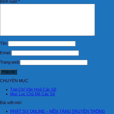
Bình luận
*
Tên
Email
Trang web
CHUYÊN MỤC
Tạp Chí Văn Hoá Các Số
Mục Lục Chủ Đề Các Số
Bài viết mới
PHẬT SỰ ONLINE – NỀN TẢNG TRUYỀN THÔNG