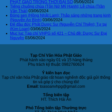
PHẬT GIÁO TRONG THỜI ĐẠI SỐ
05/06/2024
Tiếng chuông chùa (Tôn Nữ Mỹ Hạnh); Lễ chùa (Trần
Văn Thái)
03/06/2024
Bóng sen (Hồng Nhật Lam); Thắp sáng những trang kinh
(Nguyễn An Bình)
03/06/2024
Đê đầu đức Phật Dược Sư (Nguyễn Chí Thiện); Tự tại
(Kim Loan)
03/06/2024
Mục lục Tạp chí VHPG số 421 – Chủ đề: Dược Sư Đại
Nguyện
03/06/2024
Tạp Chí Văn Hóa Phật Giáo
Phát hành vào ngày 01 và 15 hàng tháng
Phụ trách kỹ thuật: 0982760624
Ý kiến bạn đọc
Tạp chí văn hóa Phật giáo rất hoan nghênh độc giả gửi thông
tin và góp ý cho chúng tôi!
Email:
toasoanvhpg@gmail.com
Tổng biên tập
HT. Thích Hải Ấn
Phó Tổng biên tập Thường trực