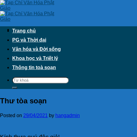
Skip
to
content
Trang chủ
PG và Thời đại
Văn hóa và Đời sống
Khoa học và Triết lý
Thông tin toà soạn
Thư tòa soạn
Posted on
29/04/2021
by
hangadmin
Kính thưa quý độc giả!