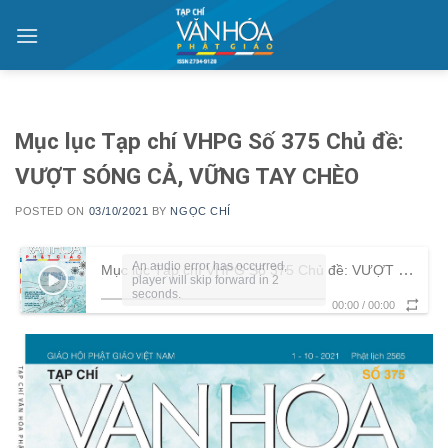
Skip
to
content
Mục lục Tạp chí VHPG Số 375 Chủ đề:
VƯỢT SÓNG CẢ, VỮNG TAY CHÈO
POSTED ON
03/10/2021
BY
NGỌC CHÍ
Mục lục Tạp chí VHPG Số 375 Chủ đề: VƯỢT SÓNG CẢ, VỮNG TAY CHÈO
00:00
/
00:00