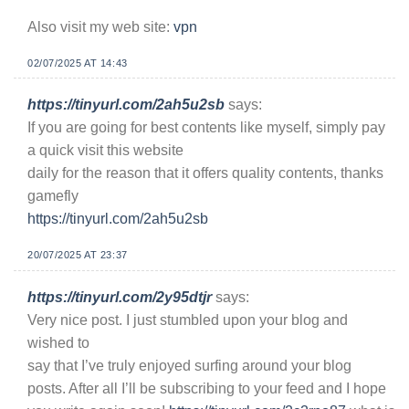
Also visit my web site:
vpn
02/07/2025 AT 14:43
https://tinyurl.com/2ah5u2sb
says:
If you are going for best contents like myself, simply pay
a quick visit this website
daily for the reason that it offers quality contents, thanks
gamefly
https://tinyurl.com/2ah5u2sb
20/07/2025 AT 23:37
https://tinyurl.com/2y95dtjr
says:
Very nice post. I just stumbled upon your blog and
wished to
say that I’ve truly enjoyed surfing around your blog
posts. After all I’ll be subscribing to your feed and I hope