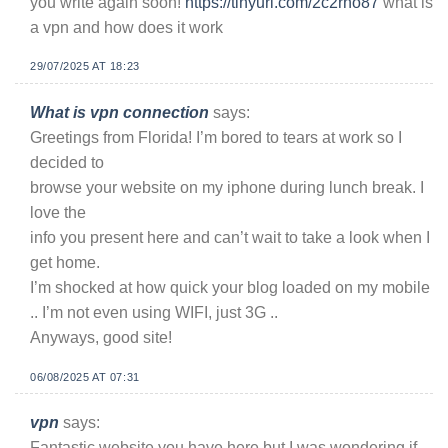
you write again soon!
https://tinyurl.com/2c2rno87
what is
a vpn and how does it work
29/07/2025 AT 18:23
What is vpn connection
says:
Greetings from Florida! I’m bored to tears at work so I
decided to
browse your website on my iphone during lunch break. I
love the
info you present here and can’t wait to take a look when I
get home.
I’m shocked at how quick your blog loaded on my mobile
.. I’m not even using WIFI, just 3G ..
Anyways, good site!
06/08/2025 AT 07:31
vpn
says:
Fantastic website you have here but I was wondering if