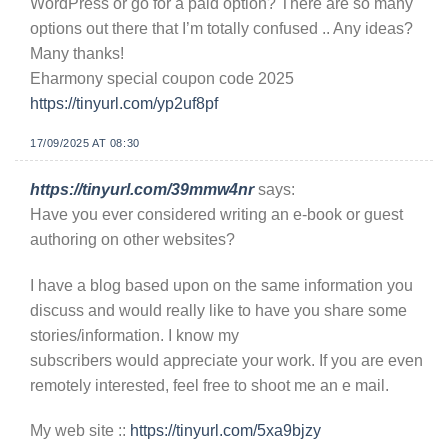
WordPress or go for a paid option? There are so many
options out there that I’m totally confused .. Any ideas?
Many thanks!
Eharmony special coupon code 2025
https://tinyurl.com/yp2uf8pf
17/09/2025 AT 08:30
https://tinyurl.com/39mmw4nr
says:
Have you ever considered writing an e-book or guest
authoring on other websites?
I have a blog based upon on the same information you
discuss and would really like to have you share some
stories/information. I know my
subscribers would appreciate your work. If you are even
remotely interested, feel free to shoot me an e mail.
My web site ::
https://tinyurl.com/5xa9bjzy