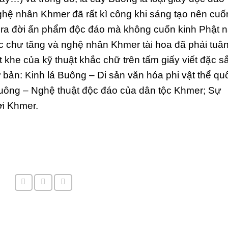
ghệ nhân Khmer đã rất kì công khi sáng tạo nên cuố
o ra đời ấn phẩm độc đáo mà không cuốn kinh Phật 
c chư tăng và nghệ nhân Khmer tài hoa đã phải tuâ
 khe của kỹ thuật khắc chữ trên tấm giấy viết đặc s
ơ bản: Kinh lá Buông – Di sản văn hóa phi vật thể qu
á Buông – Nghệ thuật độc đáo của dân tộc Khmer; Sự
ời Khmer.