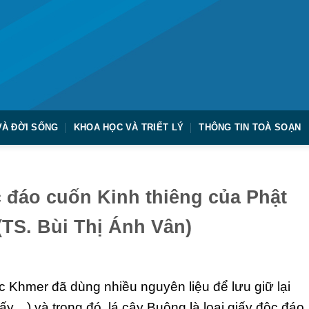
VÀ ĐỜI SỐNG
KHOA HỌC VÀ TRIẾT LÝ
THÔNG TIN TOÀ SOẠN
c đáo cuốn Kinh thiêng của Phật
TS. Bùi Thị Ánh Vân)
ộc Khmer đã dùng nhiều nguyên liệu để lưu giữ lại
giấy…) và trong đó, lá cây Buông là loại giấy độc đáo