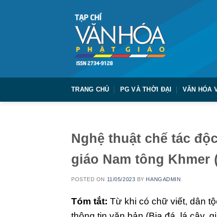
Skip
to
content
TRANG CHỦ
PG VÀ THỜI ĐẠI
VĂN HÓA 
Nghệ thuật chế tác độ
giáo Nam tông Khmer (
POSTED ON
11/05/2023
BY
HANGADMIN
Tóm tắt:
Từ khi có chữ viết, dân t
thông tin văn bản (Bia đá, lá cây, 