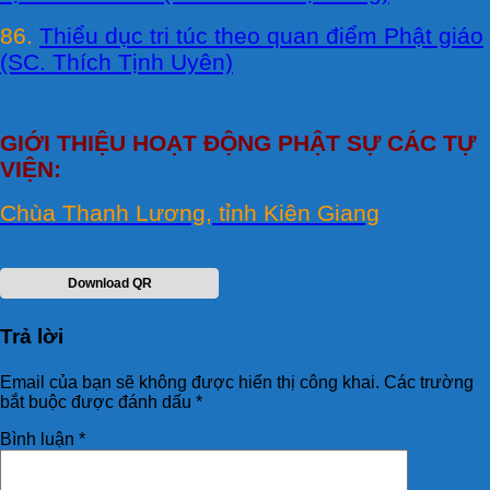
86.
Thiểu dục tri túc theo quan điểm Phật giáo
(SC. Thích Tịnh Uyên)
GIỚI THIỆU HOẠT ĐỘNG PHẬT SỰ CÁC TỰ
VIỆN:
Chùa Thanh Lương, tỉnh Kiên Giang
Download QR
Trả lời
Email của bạn sẽ không được hiển thị công khai.
Các trường
bắt buộc được đánh dấu
*
Bình luận
*