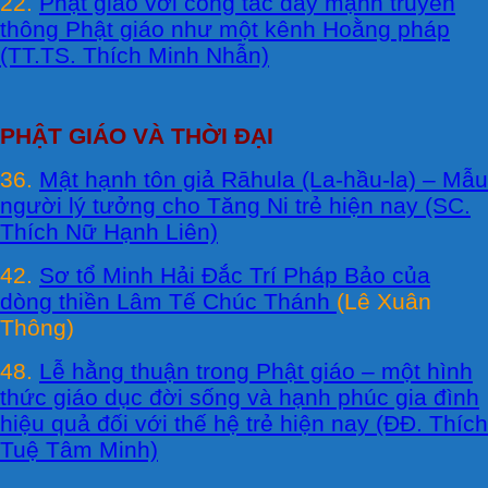
22.
Phật giáo với công tác đẩy mạnh truyền
thông Phật giáo như một kênh Hoằng pháp
(TT.TS. Thích Minh Nhẫn)
PHẬT GIÁO VÀ THỜI ĐẠI
36.
Mật hạnh tôn giả Rāhula (La-hầu-la) – Mẫu
người lý tưởng cho Tăng Ni trẻ hiện nay (SC.
Thích Nữ Hạnh Liên)
42.
Sơ tổ Minh Hải Đắc Trí Pháp Bảo của
dòng thiền Lâm Tế Chúc Thánh
(Lê Xuân
Thông)
48.
Lễ hằng thuận trong Phật giáo – một hình
thức giáo dục đời sống và hạnh phúc gia đình
hiệu quả đối với thế hệ trẻ hiện nay (ĐĐ. Thích
Tuệ Tâm Minh)