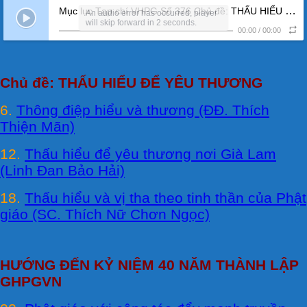
Mục lục Tạp chí VHPG Số 376 Chủ đề: THẤU HIỂU ĐỂ YÊU THƯƠNG
An audio error has occurred, player
will skip forward in 2 seconds.
00:00
/
00:00
Chủ đề: THẤU HIỂU ĐỂ YÊU THƯƠNG
6.
Thông điệp hiểu và thương (ĐĐ. Thích
Thiện Mãn)
12.
Thấu hiểu để yêu thương nơi Già Lam
(Linh Đan Bảo Hải)
18.
Thấu hiểu và vị tha theo tinh thần của Phật
giáo (SC. Thích Nữ Chơn Ngọc)
HƯỚNG ĐẾN KỶ NIỆM 40 NĂM THÀNH LẬP
GHPGVN