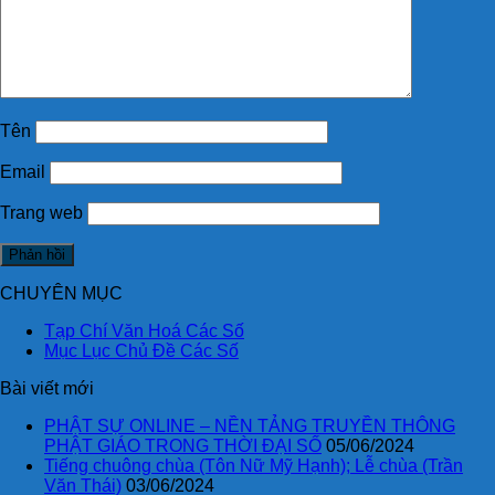
Tên
Email
Trang web
CHUYÊN MỤC
Tạp Chí Văn Hoá Các Số
Mục Lục Chủ Đề Các Số
Bài viết mới
PHẬT SỰ ONLINE – NỀN TẢNG TRUYỀN THÔNG
PHẬT GIÁO TRONG THỜI ĐẠI SỐ
05/06/2024
Tiếng chuông chùa (Tôn Nữ Mỹ Hạnh); Lễ chùa (Trần
Văn Thái)
03/06/2024