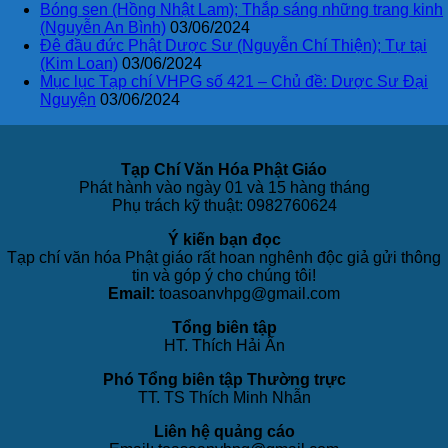
Bóng sen (Hồng Nhật Lam); Thắp sáng những trang kinh
(Nguyễn An Bình)
03/06/2024
Đê đầu đức Phật Dược Sư (Nguyễn Chí Thiện); Tự tại
(Kim Loan)
03/06/2024
Mục lục Tạp chí VHPG số 421 – Chủ đề: Dược Sư Đại
Nguyện
03/06/2024
Tạp Chí Văn Hóa Phật Giáo
Phát hành vào ngày 01 và 15 hàng tháng
Phụ trách kỹ thuật: 0982760624
Ý kiến bạn đọc
Tạp chí văn hóa Phật giáo rất hoan nghênh độc giả gửi thông
tin và góp ý cho chúng tôi!
Email:
toasoanvhpg@gmail.com
Tổng biên tập
HT. Thích Hải Ấn
Phó Tổng biên tập Thường trực
TT. TS Thích Minh Nhẫn
Liên hệ quảng cáo