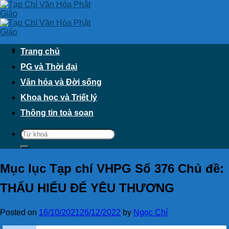
Skip
to
content
Trang chủ
PG và Thời đại
Văn hóa và Đời sống
Khoa học và Triết lý
Thông tin toà soạn
Mục lục Tạp chí VHPG Số 376 Chủ đề:
THẤU HIỂU ĐỂ YÊU THƯƠNG
Posted on
16/10/2021
26/12/2022
by
Ngọc Chí