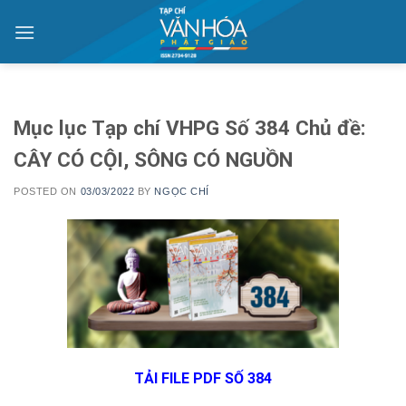
Skip
to
content
Mục lục Tạp chí VHPG Số 384 Chủ đề:
CÂY CÓ CỘI, SÔNG CÓ NGUỒN
POSTED ON
03/03/2022
BY
NGỌC CHÍ
TẢI FILE PDF SỐ 384