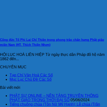
Công đức Tổ Phi Lai Chí Thiền trong phong trào chấn hưng Phật giáo
miền Nam (HT. Thích Thiện Nhơn)
HỘI LỤC HOÀ LIÊN HIỆP Từ ngày thực dân Pháp đô hộ năm
1862 đến...
CHUYÊN MỤC
Tạp Chí Văn Hoá Các Số
Mục Lục Chủ Đề Các Số
Bài viết mới
PHẬT SỰ ONLINE – NỀN TẢNG TRUYỀN THÔNG
PHẬT GIÁO TRONG THỜI ĐẠI SỐ
05/06/2024
Tiếng chuông chùa (Tôn Nữ Mỹ Hạnh); Lễ chùa (Trần