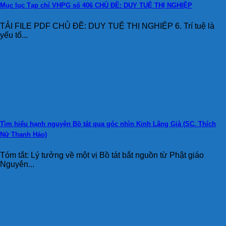
Mục lục Tạp chí VHPG số 406 CHỦ ĐỀ: DUY TUỆ THỊ NGHIỆP
TẢI FILE PDF CHỦ ĐỀ: DUY TUỆ THỊ NGHIỆP 6. Trí tuệ là
yếu tố...
Tìm hiểu hạnh nguyện Bồ tát qua góc nhìn Kinh Lăng Già (SC. Thích
Nữ Thanh Hảo)
Tóm tắt: Lý tưởng về một vị Bồ tát bắt nguồn từ Phật giáo
Nguyên...