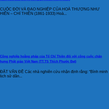
CUỘC ĐỜI VÀ ĐẠO NGHIỆP CỦA HOÀ THƯỢNG NHƯ
HIỂN – CHÍ THIỀN (1861-1933) Hoà...
Công nghiệp hoằng pháp của Tổ Chí Thiền đối với công cuộc chấn
hưng Phật giáo Việt Nam (TT.TS Thích Phước Đạt)
ĐẶT VẤN ĐỀ Các nhà nghiên cứu nhận định rằng: “Bình minh
lịch sử dân...