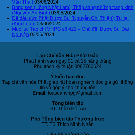
Văn Thái)
03/06/2024
Bóng sen (Hồng Nhật Lam); Thắp sáng những trang kinh
(Nguyễn An Bình)
03/06/2024
Đê đầu đức Phật Dược Sư (Nguyễn Chí Thiện); Tự tại
(Kim Loan)
03/06/2024
Mục lục Tạp chí VHPG số 421 – Chủ đề: Dược Sư Đại
Nguyện
03/06/2024
Tạp Chí Văn Hóa Phật Giáo
Phát hành vào ngày 01 và 15 hàng tháng
Phụ trách kỹ thuật: 0982760624
Ý kiến bạn đọc
Tạp chí văn hóa Phật giáo rất hoan nghênh độc giả gửi thông
tin và góp ý cho chúng tôi!
Email:
toasoanvhpg@gmail.com
Tổng biên tập
HT. Thích Hải Ấn
Phó Tổng biên tập Thường trực
TT. TS Thích Minh Nhẫn
Liên hệ quảng cáo