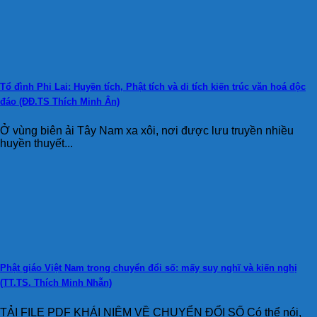
Tổ đình Phi Lai: Huyền tích, Phật tích và di tích kiến trúc văn hoá độc
đáo (ĐĐ.TS Thích Minh Ân)
Ở vùng biên ải Tây Nam xa xôi, nơi được lưu truyền nhiều
huyền thuyết...
Phật giáo Việt Nam trong chuyển đổi số: mấy suy nghĩ và kiến nghị
(TT.TS. Thích Minh Nhẫn)
TẢI FILE PDF KHÁI NIỆM VỀ CHUYỂN ĐỔI SỐ Có thể nói,