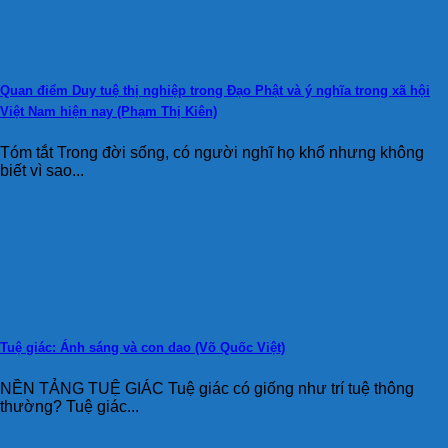
Quan điểm Duy tuệ thị nghiệp trong Đạo Phật và ý nghĩa trong xã hội
Việt Nam hiện nay (Phạm Thị Kiên)
Tóm tắt Trong đời sống, có người nghĩ họ khổ nhưng không
biết vì sao...
Tuệ giác: Ánh sáng và con dao (Võ Quốc Việt)
NỀN TẢNG TUỆ GIÁC Tuệ giác có giống như trí tuệ thông
thường? Tuệ giác...