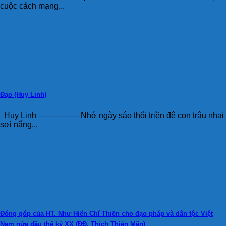
cuộc cách mạng...
Đạo (Huy Linh)
Huy Linh ————— Nhớ ngày sáo thổi triền đê con trâu nhai
sợi nắng...
Đóng góp của HT. Như Hiển Chí Thiền cho đạo pháp và dân tộc Việt
Nam nửa đầu thế kỷ XX (ĐĐ. Thích Thiện Mãn)