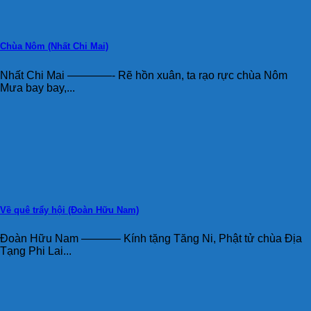
Chùa Nôm (Nhất Chi Mai)
Nhất Chi Mai ————- Rẽ hồn xuân, ta rạo rực chùa Nôm
Mưa bay bay,...
Về quê trẩy hội (Đoàn Hữu Nam)
Đoàn Hữu Nam ———– Kính tặng Tăng Ni, Phật tử chùa Địa
Tạng Phi Lai...