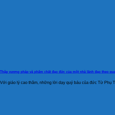
Thập vương pháp và phẩm chất đạo đức của một nhà lãnh đạo theo qua
Với giáo lý cao thâm, những lời dạy quý báu của đức Từ Phụ Th