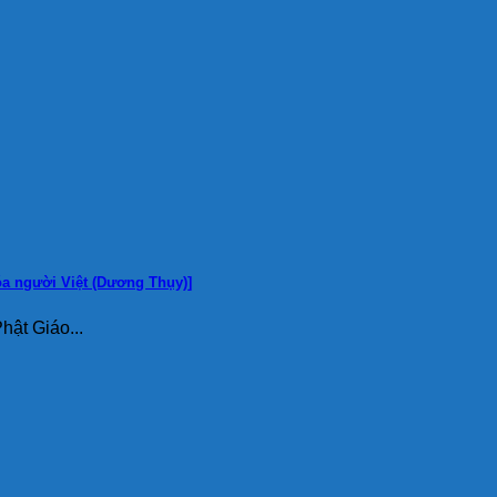
óa người Việt (Dương Thụy)]
ật Giáo...