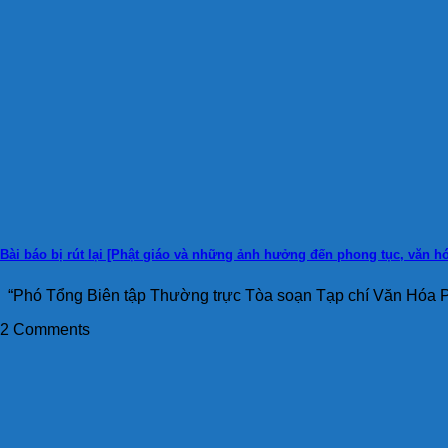
Bài báo bị rút lại [Phật giáo và những ảnh hưởng đến phong tục, văn h
“Phó Tổng Biên tập Thường trực Tòa soạn Tạp chí Văn Hóa Ph
2 Comments