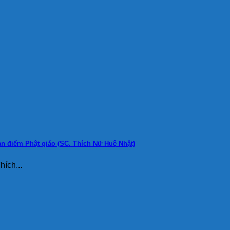
n điểm Phật giáo (SC. Thích Nữ Huệ Nhật)
ích...