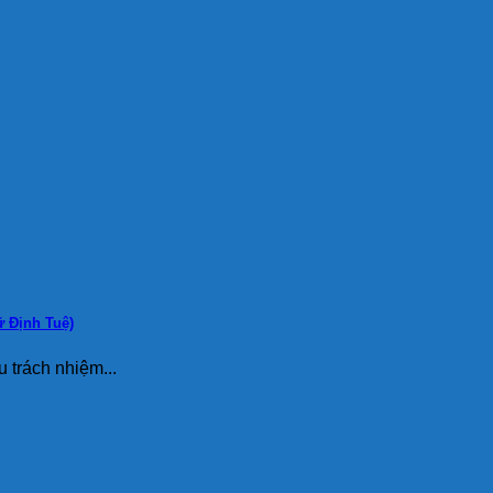
ữ Định Tuệ)
 trách nhiệm...