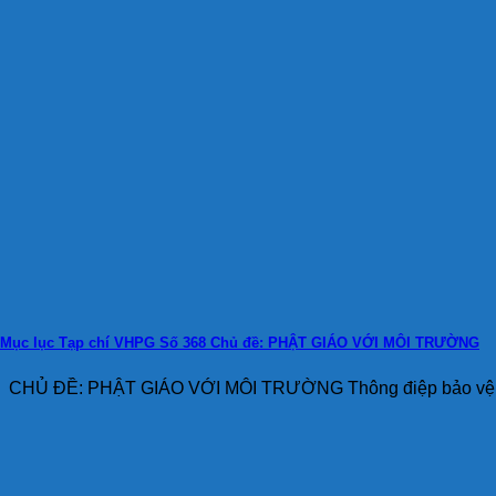
Mục lục Tạp chí VHPG Số 368 Chủ đề: PHẬT GIÁO VỚI MÔI TRƯỜNG
CHỦ ĐỀ: PHẬT GIÁO VỚI MÔI TRƯỜNG Thông điệp bảo vệ mô