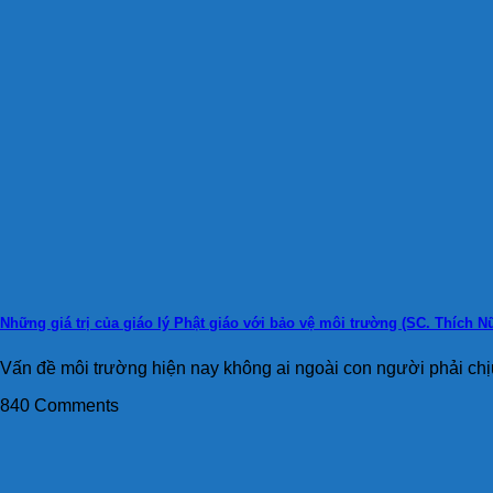
Những giá trị của giáo lý Phật giáo với bảo vệ môi trường (SC. Thích N
Vấn đề môi trường hiện nay không ai ngoài con người phải chịu
840 Comments