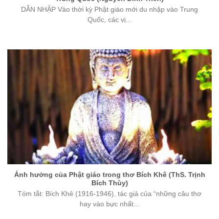
DẪN NHẬP Vào thời kỳ Phật giáo mới du nhập vào Trung
Quốc, các vị...
Ảnh hưởng của Phật giáo trong thơ Bích Khê (ThS. Trịnh
Bích Thùy)
Tóm tắt: Bích Khê (1916-1946), tác giả của “những câu thơ
hay vào bực nhất...