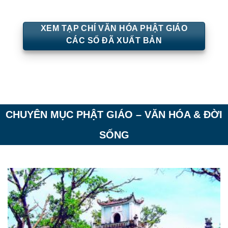
XEM TẠP CHÍ VĂN HÓA PHẬT GIÁO
CÁC SỐ ĐÃ XUẤT BẢN
CHUYÊN MỤC PHẬT GIÁO – VĂN HÓA & ĐỜI
SỐNG
—