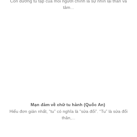
Con đường tu tập của mỗi người chính là sự nhìn lại thân và
tâm...
Mạn đàm về chữ tu hành (Quốc An)
Hiểu đơn giản nhất, “tu” có nghĩa là “sửa đổi”. “Tu” là sửa đổi
thân,...