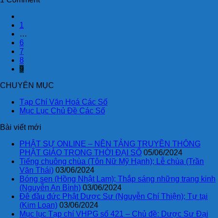
1
…
6
7
8
9
CHUYÊN MỤC
Tạp Chí Văn Hoá Các Số
Mục Lục Chủ Đề Các Số
Bài viết mới
PHẬT SỰ ONLINE – NỀN TẢNG TRUYỀN THÔNG
PHẬT GIÁO TRONG THỜI ĐẠI SỐ
05/06/2024
Tiếng chuông chùa (Tôn Nữ Mỹ Hạnh); Lễ chùa (Trần
Văn Thái)
03/06/2024
Bóng sen (Hồng Nhật Lam); Thắp sáng những trang kinh
(Nguyễn An Bình)
03/06/2024
Đê đầu đức Phật Dược Sư (Nguyễn Chí Thiện); Tự tại
(Kim Loan)
03/06/2024
Mục lục Tạp chí VHPG số 421 – Chủ đề: Dược Sư Đại