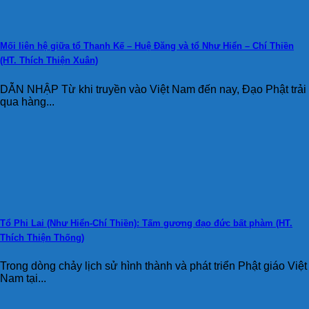
Mối liên hệ giữa tổ Thanh Kế – Huệ Đăng và tổ Như Hiển – Chí Thiền
(HT. Thích Thiện Xuân)
DẪN NHẬP Từ khi truyền vào Việt Nam đến nay, Đạo Phật trải
qua hàng...
Tổ Phi Lai (Như Hiển-Chí Thiền): Tấm gương đạo đức bất phàm (HT.
Thích Thiện Thống)
Trong dòng chảy lịch sử hình thành và phát triển Phật giáo Việt
Nam tại...