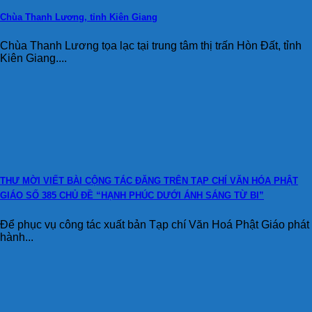
Chùa Thanh Lương, tỉnh Kiên Giang
Chùa Thanh Lương tọa lạc tại trung tâm thị trấn Hòn Đất, tỉnh
Kiên Giang....
THƯ MỜI VIẾT BÀI CỘNG TÁC ĐĂNG TRÊN TẠP CHÍ VĂN HÓA PHẬT
GIÁO SỐ 385 CHỦ ĐỀ “HẠNH PHÚC DƯỚI ÁNH SÁNG TỪ BI”
Để phục vụ công tác xuất bản Tạp chí Văn Hoá Phật Giáo phát
hành...