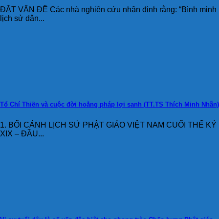
ĐẶT VẤN ĐỀ Các nhà nghiên cứu nhận định rằng: “Bình minh
lịch sử dân...
Tổ Chí Thiền và cuộc đời hoằng pháp lợi sanh (TT.TS Thích Minh Nhẫn)
1. BỐI CẢNH LỊCH SỬ PHẬT GIÁO VIỆT NAM CUỐI THẾ KỶ
XIX – ĐẦU...