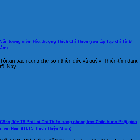
Văn tưởng niệm Hòa thượng Thích Chí Thiền (sưu tập Tạp chí Từ Bi
Âm)
Tôi xin bạch cùng chư sơn thiền đức và quý vị Thiện-tính đặng
rõ: Nay...
Công đức Tổ Phi Lai Chí Thiền trong phong trào Chấn hưng Phật giáo
miền Nam (HT.TS Thích Thiện Nhơn)