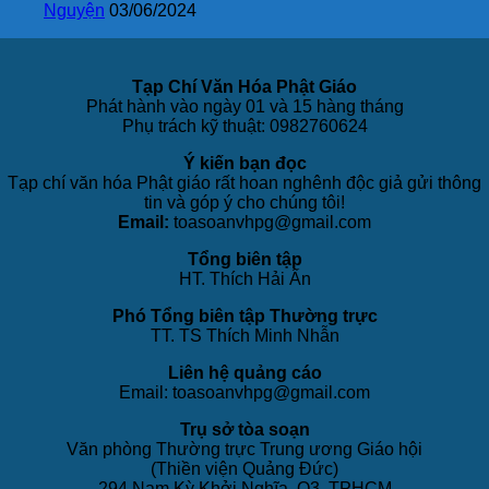
Nguyện
03/06/2024
Tạp Chí Văn Hóa Phật Giáo
Phát hành vào ngày 01 và 15 hàng tháng
Phụ trách kỹ thuật: 0982760624
Ý kiến bạn đọc
Tạp chí văn hóa Phật giáo rất hoan nghênh độc giả gửi thông
tin và góp ý cho chúng tôi!
Email:
toasoanvhpg@gmail.com
Tổng biên tập
HT. Thích Hải Ấn
Phó Tổng biên tập Thường trực
TT. TS Thích Minh Nhẫn
Liên hệ quảng cáo
Email: toasoanvhpg@gmail.com
Trụ sở tòa soạn
Văn phòng Thường trực Trung ương Giáo hội
(Thiền viện Quảng Đức)
294 Nam Kỳ Khởi Nghĩa, Q3, TPHCM