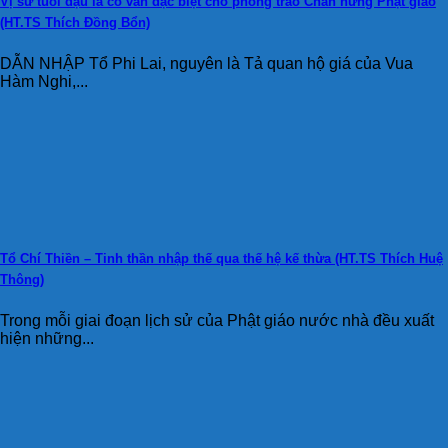
Vị sư tuổi dậu là cố vấn đặc biệt cho phong trào Chấn hưng Phật giáo
(HT.TS Thích Đồng Bổn)
DẪN NHẬP Tổ Phi Lai, nguyên là Tả quan hộ giá của Vua
Hàm Nghi,...
Tổ Chí Thiền – Tinh thần nhập thế qua thế hệ kế thừa (HT.TS Thích Huệ
Thông)
Trong mỗi giai đoạn lịch sử của Phật giáo nước nhà đều xuất
hiện những...