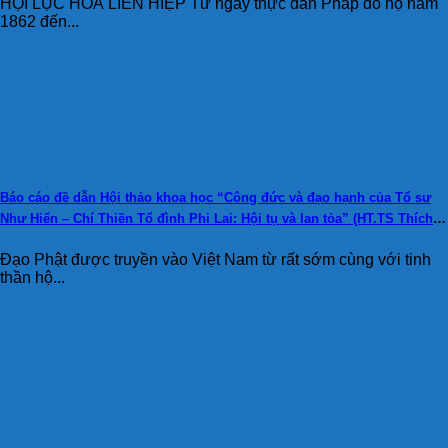
HỘI LỤC HOÀ LIÊN HIỆP Từ ngày thực dân Pháp đô hộ năm
1862 đến...
Báo cáo đề dẫn Hội thảo khoa học “Công đức và đạo hạnh của Tổ sư
Như Hiển – Chí Thiền Tổ đình Phi Lai: Hội tụ và lan tỏa” (HT.TS Thích
Huệ Thông)
Đạo Phật được truyền vào Việt Nam từ rất sớm cùng với tinh
thần hộ...