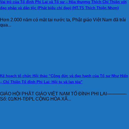
Vai trò của Tổ đình Phi Lai và Tổ sư – Hòa thượng Thích Chí Thiền với
đạo pháp và dân tộc (Phát biểu chỉ đạo) (HT.TS Thích Thiện Nhơn)
Hơn 2.000 năm có mặt tại nước ta, Phật giáo Việt Nam đã trải
qua...
Kế hoạch tổ chức Hội thảo “Công đức và đạo hạnh của Tổ sư Như Hiển
– Chí Thiền Tổ đình Phi Lai: Hội tụ và lan tỏa”
GIÁO HỘI PHẬT GIÁO VIỆT NAM TỔ ĐÌNH PHI LAI————-
Số: 01/KH-TĐPL CỘNG HÒA XÃ...