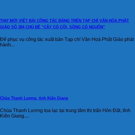
THƯ MỜI VIẾT BÀI CỘNG TÁC ĐĂNG TRÊN TẠP CHÍ VĂN HÓA PHẬT
GIÁO SỐ 384 CHỦ ĐỀ “CÂY CÓ CỘI, SÔNG CÓ NGUỒN”
Để phục vụ công tác xuất bản Tạp chí Văn Hoá Phật Giáo phát
hành...
Chùa Thanh Lương, tỉnh Kiên Giang
Chùa Thanh Lương tọa lạc tại trung tâm thị trấn Hòn Đất, tỉnh
Kiên Giang....