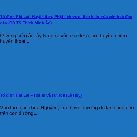
Tổ đình Phi Lai: Huyền tích, Phật tích và di tích kiến trúc văn hoá độc
đáo (ĐĐ.TS Thích Minh Ân)
Ở vùng biên ải Tây Nam xa xôi, nơi được lưu truyền nhiều
huyền thoại...
Tổ đình Phi Lai – Hội tụ và lan tỏa (Lệ Huy)
Vào thời các chúa Nguyễn, trên bước đường di dân cũng như
trên con đường...