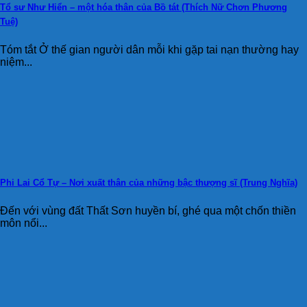
Tổ sư Như Hiển – một hóa thân của Bồ tát (Thích Nữ Chơn Phương
Tuệ)
Tóm tắt Ở thế gian người dân mỗi khi gặp tai nạn thường hay
niệm...
Phi Lai Cổ Tự – Nơi xuất thân của những bậc thượng sĩ (Trung Nghĩa)
Đến với vùng đất Thất Sơn huyền bí, ghé qua một chốn thiền
môn nổi...