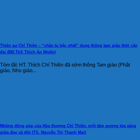
Thiền sư Chí Thiền – “chân tu bậc nhất” dung thông tam giáo thời cận
đại (ĐĐ.ThS Thích An Nhiên)
Tóm tắt: HT. Thích Chí Thiền đã sớm thông Tam giáo (Phật
giáo, Nho giáo...
Những đóng góp của Hòa thượng Chí Thiền: một tấm gương tỏa sáng
giữa đạo và đời (TS. Nguyễn Thị Thanh Mai)