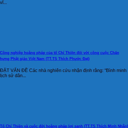
vĩ...
Công nghiệp hoằng pháp của tổ Chí Thiền đối với công cuộc Chấn
hưng Phật giáo Việt Nam (TT.TS Thích Phước Đạt)
ĐẶT VẤN ĐỀ Các nhà nghiên cứu nhận định rằng: “Bình minh
lịch sử dân...
Tổ Chí Thiền và cuộc đời hoằng pháp lợi sanh (TT.TS Thích Minh Nhẫn)