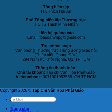
Tổng biên tập
HT. Thích Hải Ấn
Phó Tổng biên tập Thường trực
TT. TS Thích Minh Nhẫn
Liên hệ quảng cáo
Email: toasoanvhpg@gmail.com
Trụ sở tòa soạn
Văn phòng Thường trực Trung ương Giáo hội
(Thiền viện Quảng Đức)
294 Nam Kỳ Khởi Nghĩa, Q3, TPHCM
Thông tin thanh toán:
Chủ tài khoản:
Tạp chí Văn Hóa Phật Giáo
Vietcombank
: 0071001053555- CN TP.HCM
Copyright 2026 ©
Tạp Chí Văn Hóa Phật Giáo
Trang chủ