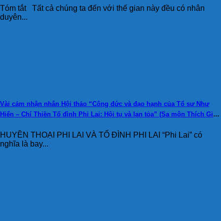
Tóm tắt Tất cả chúng ta đến với thế gian này đều có nhân
duyên...
Vài cảm nhận nhân Hội thảo “Công đức và đạo hạnh của Tổ sư Như
Hiển – Chí Thiền Tổ đình Phi Lai: Hội tụ và lan tỏa” (Sa môn Thích Giác
Toàn)
HUYỀN THOẠI PHI LAI VÀ TỔ ĐÌNH PHI LAI “Phi Lai” có
nghĩa là bay...