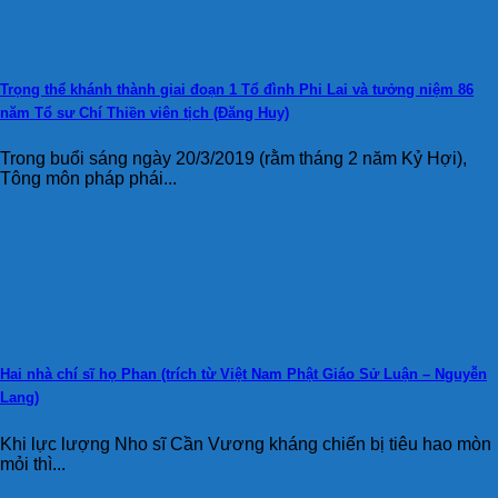
Trọng thể khánh thành giai đoạn 1 Tổ đình Phi Lai và tưởng niệm 86
năm Tổ sư Chí Thiền viên tịch (Đăng Huy)
Trong buổi sáng ngày 20/3/2019 (rằm tháng 2 năm Kỷ Hợi),
Tông môn pháp phái...
Hai nhà chí sĩ họ Phan (trích từ Việt Nam Phật Giáo Sử Luận – Nguyễn
Lang)
Khi lực lượng Nho sĩ Cần Vương kháng chiến bị tiêu hao mòn
mỏi thì...