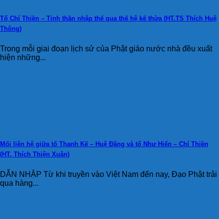
Tổ Chí Thiền – Tinh thần nhập thế qua thế hệ kế thừa (HT.TS Thích Huệ
Thông)
Trong mỗi giai đoạn lịch sử của Phật giáo nước nhà đều xuất
hiện những...
Mối liên hệ giữa tổ Thanh Kế – Huệ Đăng và tổ Như Hiển – Chí Thiền
(HT. Thích Thiện Xuân)
DẪN NHẬP Từ khi truyền vào Việt Nam đến nay, Đạo Phật trải
qua hàng...