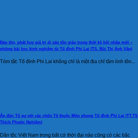
Bảo tồn, phát huy giá trị di sản tôn giáo trong thời kỳ hội nhập mới –
những bài học kinh nghiệm từ Tổ đình Phi Lai (TS. Bùi Thị Ánh Vân)
Tóm tắt: Tổ đình Phi Lai không chỉ là một địa chỉ tâm linh tôn...
Ân đức Tổ sư với các chốn Tổ thuộc Môn phong Tổ đình Phi Lai (TT.TS
Thích Phước Nghiêm)
Dân tộc Việt Nam trong bất cứ thời đại nào cũng có các bậc