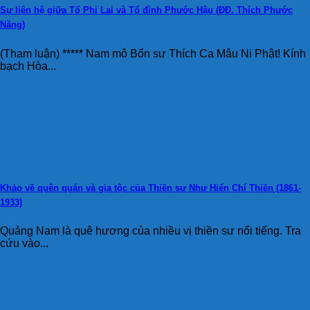
Sự liên hệ giữa Tổ Phi Lai và Tổ đình Phước Hậu (ĐĐ. Thích Phước
Năng)
(Tham luận) ***** Nam mô Bổn sư Thích Ca Mâu Ni Phật! Kính
bạch Hòa...
Khảo về quên quán và gia tộc của Thiền sư Như Hiển Chí Thiền (1861-
1933)
Quảng Nam là quê hương của nhiều vị thiền sư nổi tiếng. Tra
cứu vào...