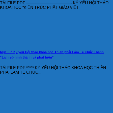
TẢI FILE PDF ———————————- KỶ YẾU HỘI THẢO
KHOA HỌC “KIẾN TRÚC PHẬT GIÁO VIỆT...
Mục lục Kỷ yếu Hội thảo khoa học Thiền phái Lâm Tế Chúc Thánh
“Lịch sử hình thành và phát triển”
TẢI FILE PDF ***** KỶ YẾU HỘI THẢO KHOA HỌC THIỀN
PHÁI LÂM TẾ CHÚC...