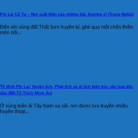
Phi Lai Cổ Tự – Nơi xuất thân của những bậc thượng sĩ (Trung Nghĩa)
Đến với vùng đất Thất Sơn huyền bí, ghé qua một chốn thiền
môn nổi...
Tổ đình Phi Lai: Huyền tích, Phật tích và di tích kiến trúc văn hoá độc
đáo (ĐĐ.TS Thích Minh Ân)
Ở vùng biên ải Tây Nam xa xôi, nơi được lưu truyền nhiều
huyền thoại...