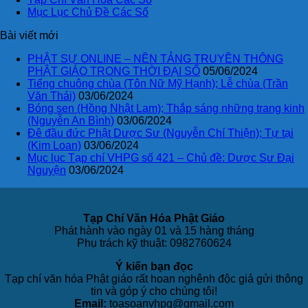
Mục Lục Chủ Đề Các Số
Bài viết mới
PHẬT SỰ ONLINE – NỀN TẢNG TRUYỀN THÔNG
PHẬT GIÁO TRONG THỜI ĐẠI SỐ
05/06/2024
Tiếng chuông chùa (Tôn Nữ Mỹ Hạnh); Lễ chùa (Trần
Văn Thái)
03/06/2024
Bóng sen (Hồng Nhật Lam); Thắp sáng những trang kinh
(Nguyễn An Bình)
03/06/2024
Đê đầu đức Phật Dược Sư (Nguyễn Chí Thiện); Tự tại
(Kim Loan)
03/06/2024
Mục lục Tạp chí VHPG số 421 – Chủ đề: Dược Sư Đại
Nguyện
03/06/2024
Tạp Chí Văn Hóa Phật Giáo
Phát hành vào ngày 01 và 15 hàng tháng
Phụ trách kỹ thuật: 0982760624
Ý kiến bạn đọc
Tạp chí văn hóa Phật giáo rất hoan nghênh độc giả gửi thông
tin và góp ý cho chúng tôi!
Email:
toasoanvhpg@gmail.com