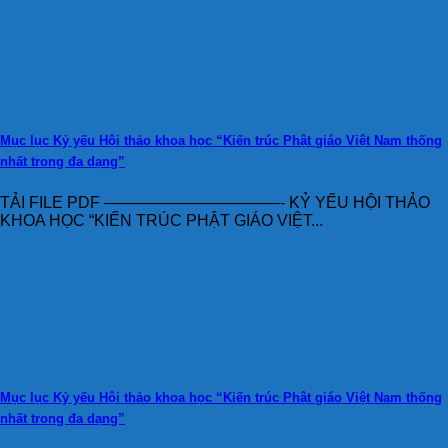
Mục lục Kỷ yếu Hội thảo khoa học “Kiến trúc Phật giáo Việt Nam thống
nhất trong đa dạng”
TẢI FILE PDF ———————————- KỶ YẾU HỘI THẢO
KHOA HỌC “KIẾN TRÚC PHẬT GIÁO VIỆT...
Mục lục Kỷ yếu Hội thảo khoa học “Kiến trúc Phật giáo Việt Nam thống
nhất trong đa dạng”