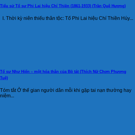
Tiểu sử Tổ sư Phi Lai hiệu Chí Thiền (1861-1933) (Trần Quê Hương)
I. Thời kỳ niên thiếu thân tộc: Tổ Phi Lai hiệu Chí Thiền Húy...
Tổ sư Như Hiển – một hóa thân của Bồ tát (Thích Nữ Chơn Phương
Tuệ)
Tóm tắt Ở thế gian người dân mỗi khi gặp tai nạn thường hay
niệm...