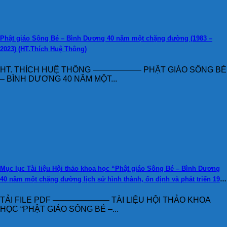
Phật giáo Sông Bé – Bình Dương 40 năm một chặng đường (1983 –
2023) (HT.Thích Huệ Thông)
HT. THÍCH HUỆ THÔNG —————— PHẬT GIÁO SÔNG BÉ
– BÌNH DƯƠNG 40 NĂM MỘT...
Mục lục Tài liệu Hội thảo khoa học “Phật giáo Sông Bé – Bình Dương
40 năm một chặng đường lịch sử hình thành, ổn định và phát triển 1983
– 2023”
TẢI FILE PDF ——————— TÀI LIỆU HỘI THẢO KHOA
HỌC “PHẬT GIÁO SÔNG BÉ –...