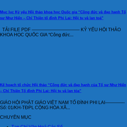
Mục lục Kỷ yếu Hội thảo khoa học Quốc gia “Công đức và đạo hạnh Tổ
sư Như Hiển – Chí Thiền tổ đình Phi Lai: Hội tụ và lan toả”
TẢI FILE PDF ——————————– KỶ YẾU HỘI THẢO
KHOA HỌC QUỐC GIA “Công đức...
Kế hoạch tổ chức Hội thảo “Công đức và đạo hạnh của Tổ sư Như Hiển
– Chí Thiền Tổ đình Phi Lai: Hội tụ và lan tỏa”
GIÁO HỘI PHẬT GIÁO VIỆT NAM TỔ ĐÌNH PHI LAI————-
Số: 01/KH-TĐPL CỘNG HÒA XÃ...
CHUYÊN MỤC
Tạp Chí Văn Hoá Các Số