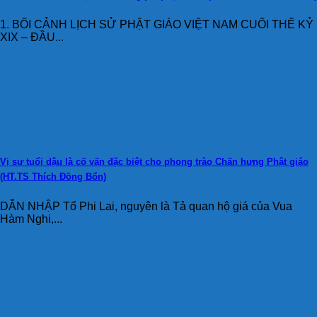
1. BỐI CẢNH LỊCH SỬ PHẬT GIÁO VIỆT NAM CUỐI THẾ KỶ
XIX – ĐẦU...
Vị sư tuổi dậu là cố vấn đặc biệt cho phong trào Chấn hưng Phật giáo
(HT.TS Thích Đồng Bổn)
DẪN NHẬP Tổ Phi Lai, nguyên là Tả quan hộ giá của Vua
Hàm Nghi,...