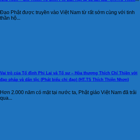
Huệ Thông)
Đạo Phật được truyền vào Việt Nam từ rất sớm cùng với tinh
thần hộ...
Vai trò của Tổ đình Phi Lai và Tổ sư – Hòa thượng Thích Chí Thiền với
đạo pháp và dân tộc (Phát biểu chỉ đạo) (HT.TS Thích Thiện Nhơn)
Hơn 2.000 năm có mặt tại nước ta, Phật giáo Việt Nam đã trải
qua...