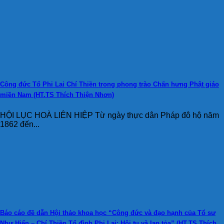
Công đức Tổ Phi Lai Chí Thiền trong phong trào Chấn hưng Phật giáo
miền Nam (HT.TS Thích Thiện Nhơn)
HỘI LỤC HOÀ LIÊN HIỆP Từ ngày thực dân Pháp đô hộ năm
1862 đến...
Báo cáo đề dẫn Hội thảo khoa học “Công đức và đạo hạnh của Tổ sư
Như Hiển – Chí Thiền Tổ đình Phi Lai: Hội tụ và lan tỏa” (HT.TS Thích