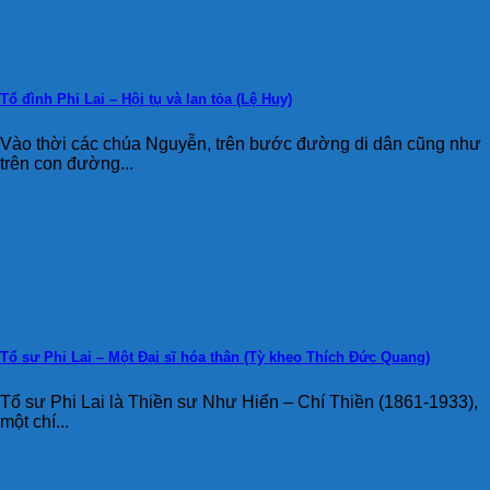
Tổ đình Phi Lai – Hội tụ và lan tỏa (Lệ Huy)
Vào thời các chúa Nguyễn, trên bước đường di dân cũng như
trên con đường...
Tổ sư Phi Lai – Một Đại sĩ hóa thân (Tỳ kheo Thích Đức Quang)
Tổ sư Phi Lai là Thiền sư Như Hiển – Chí Thiền (1861-1933),
một chí...