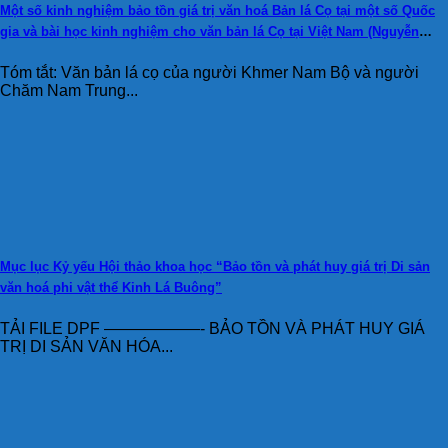
Một số kinh nghiệm bảo tồn giá trị văn hoá Bản lá Cọ tại một số Quốc
gia và bài học kinh nghiệm cho văn bản lá Cọ tại Việt Nam (Nguyễn
Hoàng Duy, ThS. Nguyễn Thị Tâm Anh)
Tóm tắt: Văn bản lá cọ của người Khmer Nam Bộ và người
Chăm Nam Trung...
Mục lục Kỷ yếu Hội thảo khoa học “Bảo tồn và phát huy giá trị Di sản
văn hoá phi vật thể Kinh Lá Buông”
TẢI FILE DPF ——————- BẢO TỒN VÀ PHÁT HUY GIÁ
TRỊ DI SẢN VĂN HÓA...