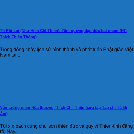
Tổ Phi Lai (Như Hiển-Chí Thiền): Tấm gương đạo đức bất phàm (HT.
Thích Thiện Thống)
Trong dòng chảy lịch sử hình thành và phát triển Phật giáo Việt
Nam tại...
Văn tưởng niệm Hòa thượng Thích Chí Thiền (sưu tập Tạp chí Từ Bi
Âm)
Tôi xin bạch cùng chư sơn thiền đức và quý vị Thiện-tính đặng
rõ: Nay...