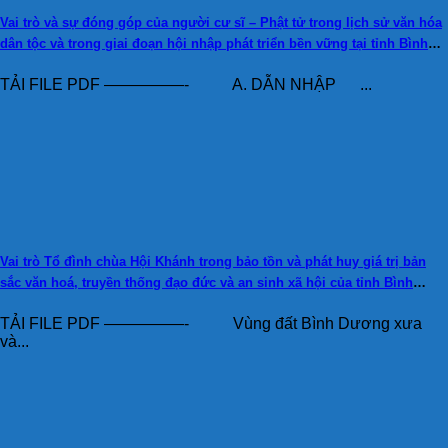
Vai trò và sự đóng góp của người cư sĩ – Phật tử trong lịch sử văn hóa
dân tộc và trong giai đoạn hội nhập phát triển bền vững tại tỉnh Bình
Dương (NCS. ĐĐ. Thích Tâm Thông)
TẢI FILE PDF —————- A. DẪN NHẬP ...
Vai trò Tổ đình chùa Hội Khánh trong bảo tồn và phát huy giá trị bản
sắc văn hoá, truyền thống đạo đức và an sinh xã hội của tỉnh Bình
Dương (ThS. Nguyễn Thị Nghĩa Hương)
TẢI FILE PDF —————- Vùng đất Bình Dương xưa
và...