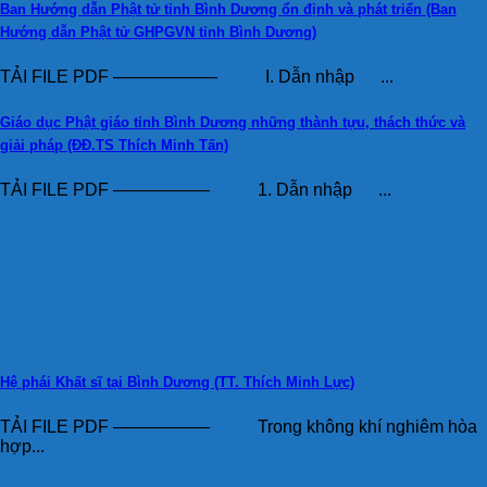
Ban Hướng dẫn Phật tử tỉnh Bình Dương ổn định và phát triển (Ban
Hướng dẫn Phật tử GHPGVN tỉnh Bình Dương)
TẢI FILE PDF —————— I. Dẫn nhập ...
Giáo dục Phật giáo tỉnh Bình Dương những thành tựu, thách thức và
giải pháp (ĐĐ.TS Thích Minh Tấn)
TẢI FILE PDF —————– 1. Dẫn nhập ...
Hệ phái Khất sĩ tại Bình Dương (TT. Thích Minh Lực)
TẢI FILE PDF —————– Trong không khí nghiêm hòa
hợp...