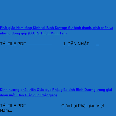
Phật giáo Nam tông Kinh tại Bình Dương: Sự hình thành, phát triển và
những đóng góp (ĐĐ.TS Thích Minh Tấn)
TẢI FILE PDF —————— 1. DẪN NHẬP ...
Định hướng phát triển Giáo dục Phật giáo tỉnh Bình Dương trong giai
đoạn mới (Ban Giáo dục Phật giáo)
TẢI FILE PDF —————– Giáo hội Phật giáo Việt
Nam...