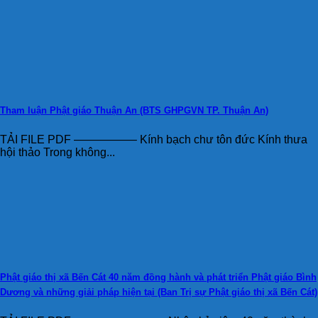
Tham luận Phật giáo Thuận An (BTS GHPGVN TP. Thuận An)
TẢI FILE PDF —————– Kính bạch chư tôn đức Kính thưa
hội thảo Trong không...
Phật giáo thị xã Bến Cát 40 năm đồng hành và phát triển Phật giáo Bình
Dương và những giải pháp hiện tại (Ban Trị sự Phật giáo thị xã Bến Cát)