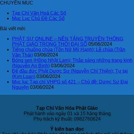
CHUYÊN MỤC
Tạp Chí Văn Hoá Các Số
Mục Lục Chủ Đề Các Số
Bài viết mới
PHẬT SỰ ONLINE – NỀN TẢNG TRUYỀN THÔNG
PHẬT GIÁO TRONG THỜI ĐẠI SỐ
05/06/2024
Tiếng chuông chùa (Tôn Nữ Mỹ Hạnh); Lễ chùa (Trần
Văn Thái)
03/06/2024
Bóng sen (Hồng Nhật Lam); Thắp sáng những trang kinh
(Nguyễn An Bình)
03/06/2024
Đê đầu đức Phật Dược Sư (Nguyễn Chí Thiện); Tự tại
(Kim Loan)
03/06/2024
Mục lục Tạp chí VHPG số 421 – Chủ đề: Dược Sư Đại
Nguyện
03/06/2024
Tạp Chí Văn Hóa Phật Giáo
Phát hành vào ngày 01 và 15 hàng tháng
Phụ trách kỹ thuật: 0982760624
Ý kiến bạn đọc