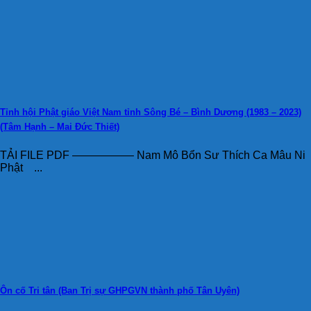
Tỉnh hội Phật giáo Việt Nam tỉnh Sông Bé – Bình Dương (1983 – 2023)
(Tâm Hạnh – Mai Đức Thiết)
TẢI FILE PDF —————– Nam Mô Bổn Sư Thích Ca Mâu Ni
Phật ...
Ôn cố Tri tân (Ban Trị sự GHPGVN thành phố Tân Uyên)