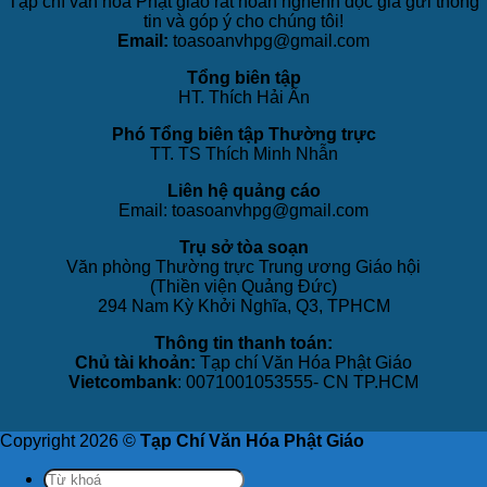
Tạp chí văn hóa Phật giáo rất hoan nghênh độc giả gửi thông
tin và góp ý cho chúng tôi!
Email:
toasoanvhpg@gmail.com
Tổng biên tập
HT. Thích Hải Ấn
Phó Tổng biên tập Thường trực
TT. TS Thích Minh Nhẫn
Liên hệ quảng cáo
Email: toasoanvhpg@gmail.com
Trụ sở tòa soạn
Văn phòng Thường trực Trung ương Giáo hội
(Thiền viện Quảng Đức)
294 Nam Kỳ Khởi Nghĩa, Q3, TPHCM
Thông tin thanh toán:
Chủ tài khoản:
Tạp chí Văn Hóa Phật Giáo
Vietcombank
: 0071001053555- CN TP.HCM
Copyright 2026 ©
Tạp Chí Văn Hóa Phật Giáo