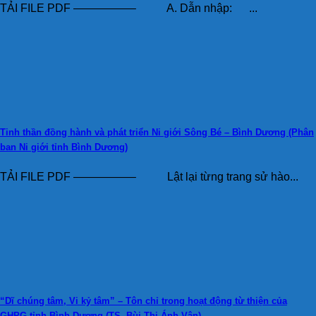
TẢI FILE PDF —————– A. Dẫn nhập: ...
Tinh thần đồng hành và phát triển Ni giới Sông Bé – Bình Dương (Phân
ban Ni giới tỉnh Bình Dương)
TẢI FILE PDF —————– Lật lại từng trang sử hào...
“Dĩ chúng tâm, Vi kỷ tâm” – Tôn chỉ trong hoạt động từ thiện của
GHPG tỉnh Bình Dương (TS. Bùi Thị Ánh Vân)