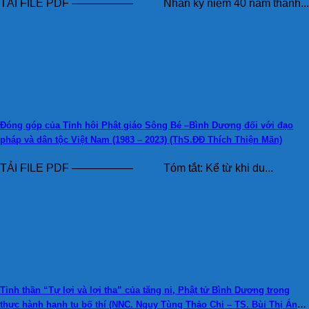
TẢI FILE PDF —————– Nhân kỷ niệm 40 năm thành...
Đóng góp của Tỉnh hội Phật giáo Sông Bé –Bình Dương đối với đạo
pháp và dân tộc Việt Nam (1983 – 2023) (ThS.ĐĐ Thích Thiện Mãn)
TẢI FILE PDF —————– Tóm tắt: Kể từ khi du...
Tinh thần “Tự lợi và lợi tha” của tăng ni, Phật tử Bình Dương trong
thực hành hạnh tu bố thí (NNC. Nguy Tùng Thảo Chi – TS. Bùi Thị Ánh