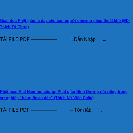
Giáo dục Phật giáo là dạy cho con người phương pháp thoát khổ (ĐĐ.
Thích Trí Chơn)
TẢI FILE PDF —————– I. Dẫn Nhập ...
Phật giáo Việt Nam nói chung, Phật giáo Bình Dương nói riêng trong
sự nghiệp “hộ quốc an dân” (Thích Nữ Viên Châu)
TẢI FILE PDF —————– – Tóm tắt: ...