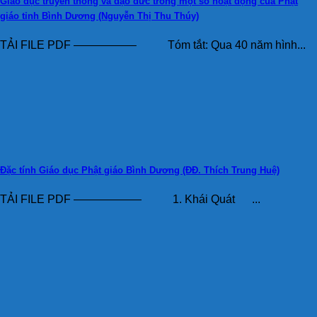
Giáo dục truyền thống và đạo đức trong một số hoạt động của Phật
giáo tỉnh Bình Dương (Nguyễn Thị Thu Thúy)
TẢI FILE PDF —————– Tóm tắt: Qua 40 năm hình...
Đặc tính Giáo dục Phật giáo Bình Dương (ĐĐ. Thích Trung Huệ)
TẢI FILE PDF —————— 1. Khái Quát ...