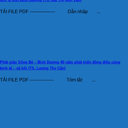
TẢI FILE PDF —————– Dẫn nhập ...
Phật giáo Sông Bé – Bình Dương 40 năm phát triển đồng điệu cùng
kinh tế – xã hội (TS. Lương Thy Cân)
TẢI FILE PDF —————- Tóm tắt: ...