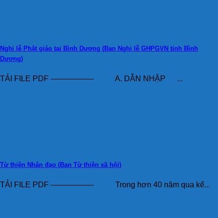
Nghi lễ Phật giáo tại Bình Dương (Ban Nghi lễ GHPGVN tỉnh Bình
Dương)
TẢI FILE PDF —————– A. DẪN NHẬP ...
Từ thiện Nhân đạo (Ban Từ thiện xã hội)
TẢI FILE PDF —————– Trong hơn 40 năm qua kể...