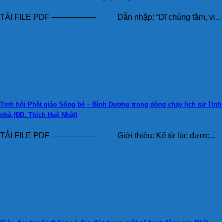
Vân)
TẢI FILE PDF —————– Dẫn nhập: “Dĩ chúng tâm, vi...
Tỉnh hội Phật giáo Sông bé – Bình Dương trong dòng chảy lịch sử Tỉnh
nhà (ĐĐ. Thích Huệ Nhật)
TẢI FILE PDF —————– Giới thiệu: Kể từ lúc được...