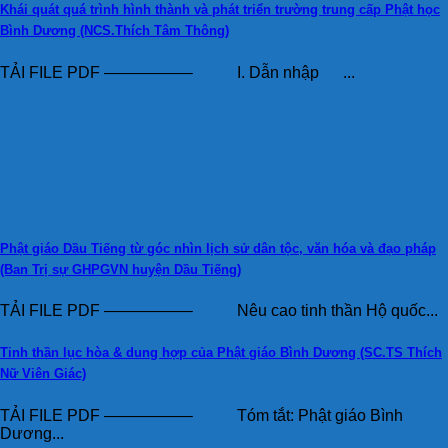
Khái quát quá trình hình thành và phát triển trường trung cấp Phật học
Bình Dương (NCS.Thích Tâm Thông)
TẢI FILE PDF —————– I. Dẫn nhập ...
Phật giáo Dầu Tiếng từ góc nhìn lịch sử dân tộc, văn hóa và đạo pháp
(Ban Trị sự GHPGVN huyện Dầu Tiếng)
TẢI FILE PDF —————– Nêu cao tinh thần Hộ quốc...
Tinh thần lục hòa & dung hợp của Phật giáo Bình Dương (SC.TS Thích
Nữ Viên Giác)
TẢI FILE PDF —————– Tóm tắt: Phật giáo Bình
Dương...